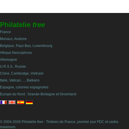
Philatelie
free
France
Monaco, Andorre
Belgique, Pays-Bas, Luxembourg
Afrique francophone
Allemagne
U.R.S.S., Russie
Chine, Cambodge, Vietnam
Italie, Vatican, ..., Balkans
Espagne, colonies espagnoles
Europe du Nord : Grande-Bretagne et Groenland
© 2004-2026 Philatelie
free
- Timbres de France, premier jour FDC et cartes
maximum.