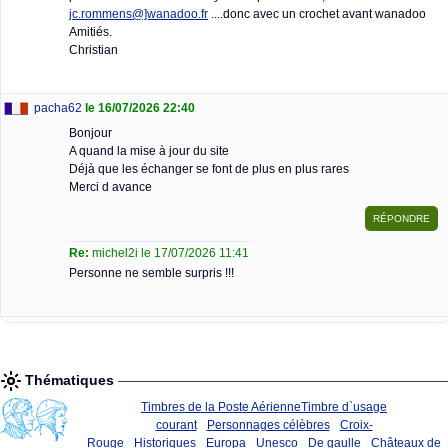
jc.rommens@]wanadoo.fr
....donc avec un crochet avant wanadoo
Amitiés.
Christian
pacha62
le 16/07/2026 22:40
Bonjour
A quand la mise à jour du site
Déjà que les échanger se font de plus en plus rares
Merci d avance
Re:
michel2i le 17/07/2026 11:41
Personne ne semble surpris !!!
Thématiques
Timbres de la Poste Aérienne
Timbre d`usage
courant
Personnages célèbres
Croix-
Rouge
Historiques
Europa
Unesco
De gaulle
Châteaux de