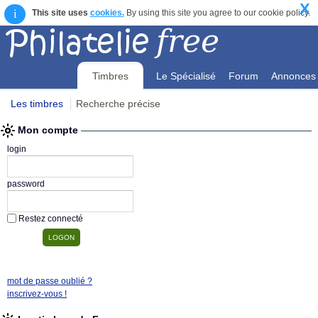
X
i
This site uses
cookies.
By using this site you agree to our cookie policy.
Timbres
Le Spécialisé
Forum
Annonces
Les timbres
Recherche précise
Mon compte
Mon compte
login
password
Restez connecté
mot de passe oublié ?
inscrivez-vous !