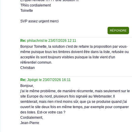
Et quel remède !!!??? une solution !!!
TRès cordialement
Toinette
SVP assez urgent merci
Re:
philachrist le 23/07/2026 12:11
Bonjour Toinette, la solution c'est de refaire la proposition par vous-
même puisque tous les timbres doivent être dans la liste, refusée ou
acceptée ils sont toujours visibles puisque la liste vient d'un
référentiel commun.
Christian
Re:
Jipégé le 23/07/2026 16:11
Bonjour,
j'ai le même problème, de manière récurrente, mais seulement sur le
site Europe du nord, plusieurs fois signalé au Webmaster. ll
semblerait, mais rien n'est moins sûr, que ça se produise quand j'ai
ouvert le site deux fois en même temps, par exemple pour comparer
des listes. Est-ce votre cas ?
Cordialement,
Jean-Pierre