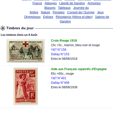
France
Abbayes
Liberté de Gandon
Armoiries
Blasons
Tableaux
Journée du
timbre
Nature
Floralies
Conseil de l`Europe
Jeux
Olympiques
Eglises
Résistance (Héros et sites)
Sabine de
Gandon
Timbres du jour
Les timbres émis un 8 Août
Croix-Rouge 1918
15c.+5c., marron, bleu-noir et rouge
Y&T N°156
Dallay N°153
Emis le 08/08/1918
Aide aux Français rapatriés d'Espagne
65c.+60c., rouge
Y&T N°401
Dallay N°406
Emis le 08/08/1938