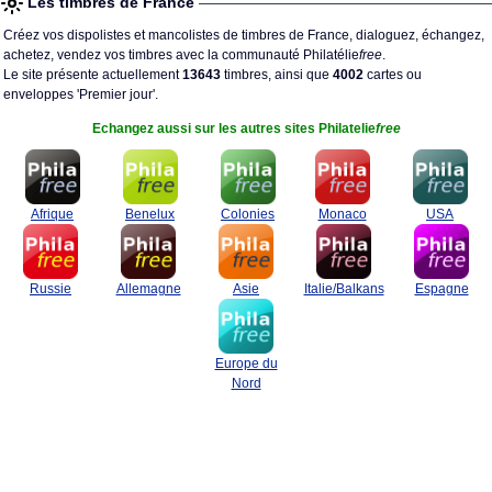
Les timbres de France
Créez vos dispolistes et mancolistes de timbres de France, dialoguez, échangez,
achetez, vendez vos timbres avec la communauté Philatélie
free
.
Le site présente actuellement
13643
timbres, ainsi que
4002
cartes ou
enveloppes 'Premier jour'.
Echangez aussi sur les autres sites Philatelie
free
Afrique
Benelux
Colonies
Monaco
USA
Russie
Allemagne
Asie
Italie/Balkans
Espagne
Europe du
Nord