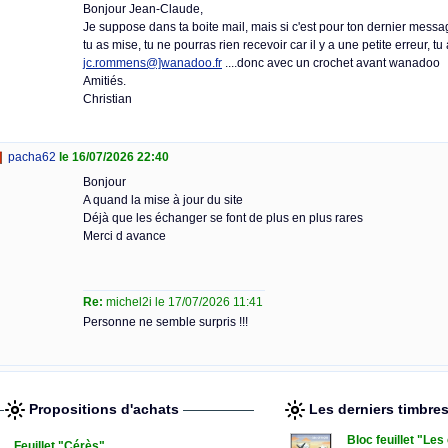
Bonjour Jean-Claude,
Je suppose dans ta boite mail, mais si c'est pour ton dernier messa
tu as mise, tu ne pourras rien recevoir car il y a une petite erreur, tu a
jc.rommens@]wanadoo.fr
....donc avec un crochet avant wanadoo
Amitiés.
Christian
pacha62
le 16/07/2026 22:40
Bonjour
A quand la mise à jour du site
Déjà que les échanger se font de plus en plus rares
Merci d avance
Re:
michel2i le 17/07/2026 11:41
Personne ne semble surpris !!!
Propositions d'achats
Les derniers timbre
Bloc feuillet "Le
Feuillet "Cérès"