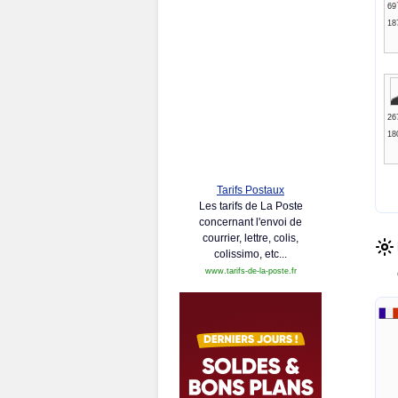
69
18
26
18
Tarifs Postaux
Les tarifs de La Poste
concernant l'envoi de
courrier, lettre, colis,
colissimo, etc...
www.tarifs-de-la-poste.fr