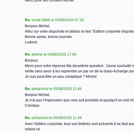
Merci pour les conseils Michel
Re:
lchab (WM) le 03/08/2026 07:29
Bonjour Michel,
Allez sur votre dispoliste et utilisez le lien "Edition conjointe dispol
Bonne saisie, bonne journée
Ludovic
Re:
philme le 03/08/2026 17:06
Bonjour,
Merci pour votre réponse Ma deuxième question : j'aurai souhaité re
vente sans avoir à les reprendre un par un de la dispo-échange pou
Je suis peut-être un peu compliqué ? Michel
Re:
philachrist le 05/08/2026 11:46
Bonjour Michel,
Je n'ai pas l'impression que cela soit possible et quoiqu'il en soit c
Christian
Re:
philachrist le 05/08/2026 11:49
Avec l'édition conjointe, tous vos timbres sont présents il ne faut q
refaire lol