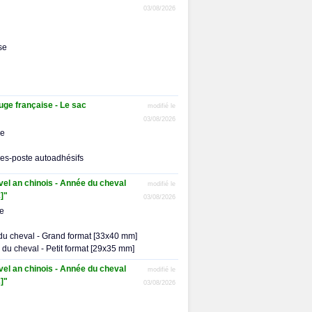
03/08/2026
se
ge française - Le sac
modifié le
03/08/2026
me
res-poste autoadhésifs
uvel an chinois - Année du cheval
modifié le
]"
03/08/2026
me
 du cheval - Grand format [33x40 mm]
e du cheval - Petit format [29x35 mm]
uvel an chinois - Année du cheval
modifié le
]"
03/08/2026