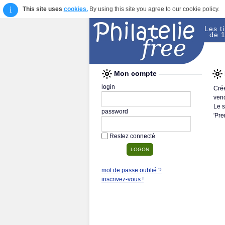
i
This site uses
cookies.
By using this site you agree to our cookie policy.
Les t
de 1
Mon compte
login
Crée
vend
Le s
password
'Pre
Restez connecté
mot de passe oublié ?
inscrivez-vous !