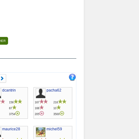
dcantrin
pacha62
156
167
216
87
168
10
3754
205
3500
maurice28
michel59