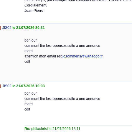
même temps, par exemple pour comparer des listes. Est-ce votre c
Cordialement,
Jean-Pierre
JIS02
le 21/07/2026 20:31
bonjour
comment lire les reponses suite à une annonce
merci
attention mon email est
jc.rommens@wanadoo.fr
cdlt
JIS02
le 21/07/2026 10:03
bonjour
comment lire les reponses suite à une annonce
merci
cdlt
Re:
philachrist le 21/07/2026 13:11