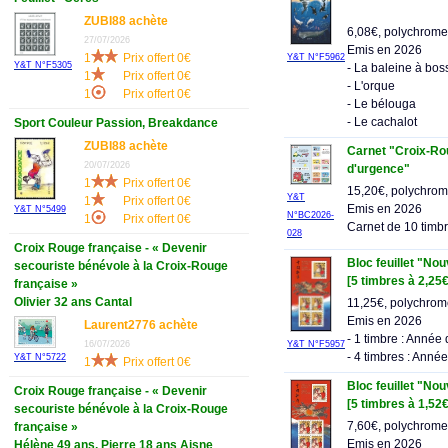
ZUBI88 achète
6,08€, polychrome
27/07/2026
Emis en 2026
1
Prix offert 0€
Y&T N°F5962
Y&T N°F5305
- La baleine à bos
1
Prix offert 0€
- L'orque
1
Prix offert 0€
- Le bélouga
- Le cachalot
Sport Couleur Passion, Breakdance
ZUBI88 achète
Carnet "Croix-Rou
20/07/2026
d'urgence"
1
Prix offert 0€
15,20€, polychro
Y&T
1
Prix offert 0€
Emis en 2026
Y&T N°5499
N°BC2026-
1
Prix offert 0€
Carnet de 10 timb
028
Croix Rouge française - « Devenir
Bloc feuillet "No
secouriste bénévole à la Croix-Rouge
[5 timbres à 2,25€
française »
Olivier 32 ans Cantal
11,25€, polychro
Emis en 2026
Laurent2776 achète
- 1 timbre : Année
16/07/2026
Y&T N°F5957
- 4 timbres : Anné
Y&T N°5722
1
Prix offert 0€
Bloc feuillet "No
Croix Rouge française - « Devenir
[5 timbres à 1,52€
secouriste bénévole à la Croix-Rouge
7,60€, polychrome
française »
Emis en 2026
Hélène 49 ans, Pierre 18 ans Aisne