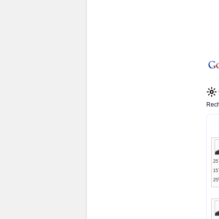
Rech
25
15
25