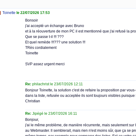
Toinette
le 22/07/2026 17:53
Bonsoir
j'ai accepté un échange avec Bruno
et à la réouverture de mon PC il est mentionné que j'ai refusé la pro
Que se passe t-il !!! ???
Et quel remède !!!??? une solution !!!
TRès cordialement
Toinette
SVP assez urgent merci
Re:
philachrist le 23/07/2026 12:11
Bonjour Toinette, la solution c'est de refaire la proposition par vo
dans la liste, refusée ou acceptée ils sont toujours visibles puisque 
Christian
Re:
Jipégé le 23/07/2026 16:11
Bonjour,
j'ai le même problème, de manière récurrente, mais seulement sur le
au Webmaster. ll semblerait, mais rien n'est moins sûr, que ça se pro