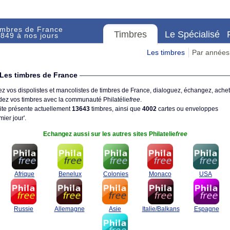
imbres de France
Timbres
Le Spécialisé
849 à nos jours
Les timbres
Par années
Les timbres de France
z vos dispolistes et mancolistes de timbres de France, dialoguez, échangez, achet
ez vos timbres avec la communauté Philatélie
free
.
ite présente actuellement
13643
timbres, ainsi que
4002
cartes ou enveloppes
mier jour'.
Echangez aussi sur les autres sites Philatelie
free
Afrique
Benelux
Colonies
Monaco
USA
Russie
Allemagne
Asie
Italie/Balkans
Espagne