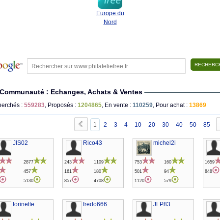
Europe du
Nord
Communauté : Echanges, Achats & Ventes
erchés :
559283
, Proposés :
1204865
, En vente :
110259
, Pour achat :
13869
1
2
3
4
10
20
30
40
50
85
JIS02
Rico43
michel2i
2877
243
1109
753
160
1659
457
161
180
501
94
848
5130
857
4708
1120
579
lorinette
fredo666
JLP83