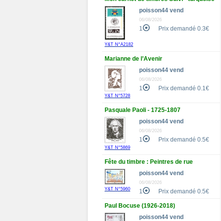
poisson44 vend
06/08/2026
1
Prix demandé 0.3€
Y&T N°A2182
Marianne de l’Avenir
poisson44 vend
06/08/2026
1
Prix demandé 0.1€
Y&T N°5728
Pasquale Paoli - 1725-1807
poisson44 vend
06/08/2026
1
Prix demandé 0.5€
Y&T N°5869
Fête du timbre : Peintres de rue
poisson44 vend
06/08/2026
Y&T N°5960
1
Prix demandé 0.5€
Paul Bocuse (1926-2018)
poisson44 vend