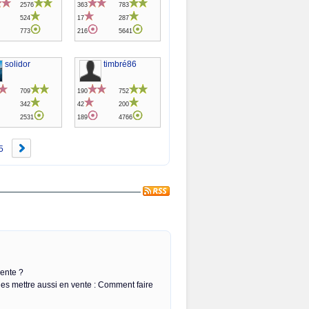
2576
363
783
524
17
287
773
216
5641
solidor
timbré86
709
190
752
342
42
200
2531
189
4766
5
vente ?
les mettre aussi en vente : Comment faire