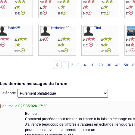
72
703
836
187
259
1091
7
5
42
77
2
33
22
3031
26
889
240
775
17
fabie25
kerhelen29
Tifai
7
218
204
119
142
69
148
0
1
16
1101
59
101
3825
2478
2269
970
1
2
3
4
10
20
30
40
50
8
Les derniers messages du forum
Catégorie
philme
le 02/08/2026 17:30
Bonjour,
Comment procéder pour rentrer un timbre à la fois en échange ou 
J'ai rentré beaucoup de timbres étrangers en échange, je voudrais 
pour ne pas devoir les reprendre un par un .