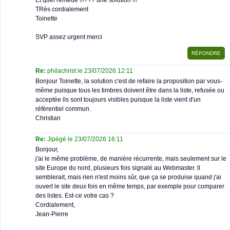
Et quel remède !!!??? une solution !!!
TRès cordialement
Toinette
SVP assez urgent merci
Re:
philachrist le 23/07/2026 12:11
Bonjour Toinette, la solution c'est de refaire la proposition par vous-
même puisque tous les timbres doivent être dans la liste, refusée ou
acceptée ils sont toujours visibles puisque la liste vient d'un
référentiel commun.
Christian
Re:
Jipégé le 23/07/2026 16:11
Bonjour,
j'ai le même problème, de manière récurrente, mais seulement sur le
site Europe du nord, plusieurs fois signalé au Webmaster. ll
semblerait, mais rien n'est moins sûr, que ça se produise quand j'ai
ouvert le site deux fois en même temps, par exemple pour comparer
des listes. Est-ce votre cas ?
Cordialement,
Jean-Pierre