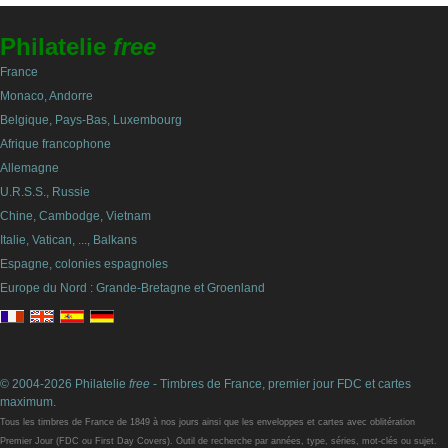
Philatelie
free
France
Monaco, Andorre
Belgique, Pays-Bas, Luxembourg
Afrique francophone
Allemagne
U.R.S.S., Russie
Chine, Cambodge, Vietnam
Italie, Vatican, ..., Balkans
Espagne, colonies espagnoles
Europe du Nord : Grande-Bretagne et Groenland
© 2004-2026 Philatelie
free
- Timbres de France, premier jour FDC et cartes
maximum.
Tous les timbres de France de 1849 à nos jours ainsi que les enveloppes et cartes avec oblitération
Premier Jour (FDC ou First Day Covers). Outil de recherche par années, type, séries, mot-clés ou sujet.