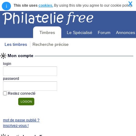
X
i
This site uses
cookies.
By using this site you agree to our cookie policy.
Timbres
Le Spécialisé
Forum
Annonces
Les timbres
Recherche précise
Mon compte
Mon compte
login
password
Restez connecté
mot de passe oublié ?
inscrivez-vous !