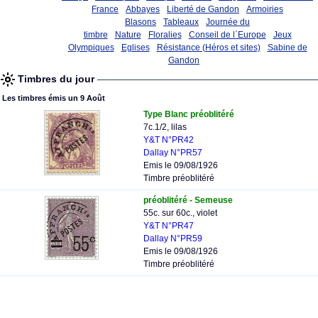
France
Abbayes
Liberté de Gandon
Armoiries
Blasons
Tableaux
Journée du
timbre
Nature
Floralies
Conseil de l`Europe
Jeux
Olympiques
Eglises
Résistance (Héros et sites)
Sabine de
Gandon
Timbres du jour
Les timbres émis un 9 Août
Type Blanc préoblitéré
7c.1/2, lilas
Y&T N°PR42
Dallay N°PR57
Emis le 09/08/1926
Timbre préoblitéré
préoblitéré - Semeuse
55c. sur 60c., violet
Y&T N°PR47
Dallay N°PR59
Emis le 09/08/1926
Timbre préoblitéré