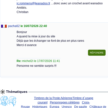
jc.rommens@]wanadoo.fr
....donc avec un crochet avant wanadoo
Amitiés.
Christian
pacha62
le 16/07/2026 22:40
Bonjour
A quand la mise à jour du site
Déjà que les échanger se font de plus en plus rares
Merci d avance
Re:
michel2i le 17/07/2026 11:41
Personne ne semble surpris !!!
Thématiques
Timbres de la Poste Aérienne
Timbre d`usage
courant
Personnages célèbres
Croix-
Rouge
Historiques
Europa
Unesco
De gaulle
Châteaux de