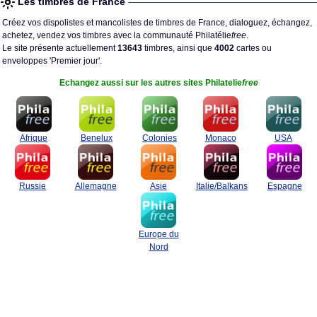
Les timbres de France
Créez vos dispolistes et mancolistes de timbres de France, dialoguez, échangez,
achetez, vendez vos timbres avec la communauté Philatélie
free
.
Le site présente actuellement
13643
timbres, ainsi que
4002
cartes ou
enveloppes 'Premier jour'.
Echangez aussi sur les autres sites Philatelie
free
Afrique
Benelux
Colonies
Monaco
USA
Russie
Allemagne
Asie
Italie/Balkans
Espagne
Europe du
Nord