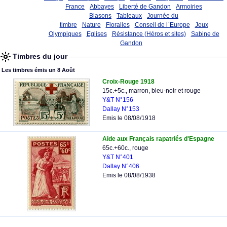
France
Abbayes
Liberté de Gandon
Armoiries
Blasons
Tableaux
Journée du
timbre
Nature
Floralies
Conseil de l`Europe
Jeux
Olympiques
Eglises
Résistance (Héros et sites)
Sabine de
Gandon
Timbres du jour
Les timbres émis un 8 Août
Croix-Rouge 1918
15c.+5c., marron, bleu-noir et rouge
Y&T N°156
Dallay N°153
Emis le 08/08/1918
Aide aux Français rapatriés d'Espagne
65c.+60c., rouge
Y&T N°401
Dallay N°406
Emis le 08/08/1938