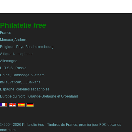
Philatelie
free
France
Monaco, Andorre
Belgique, Pays-Bas, Luxembourg
Afrique francophone
Allemagne
U.R.S.S., Russie
Chine, Cambodge, Vietnam
Italie, Vatican, ..., Balkans
Espagne, colonies espagnoles
Europe du Nord : Grande-Bretagne et Groenland
© 2004-2026 Philatelie
free
- Timbres de France, premier jour FDC et cartes
maximum.