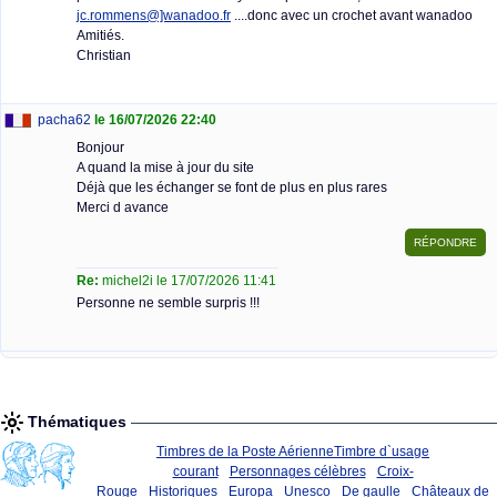
jc.rommens@]wanadoo.fr
....donc avec un crochet avant wanadoo
Amitiés.
Christian
pacha62
le 16/07/2026 22:40
Bonjour
A quand la mise à jour du site
Déjà que les échanger se font de plus en plus rares
Merci d avance
Re:
michel2i le 17/07/2026 11:41
Personne ne semble surpris !!!
Thématiques
Timbres de la Poste Aérienne
Timbre d`usage
courant
Personnages célèbres
Croix-
Rouge
Historiques
Europa
Unesco
De gaulle
Châteaux de