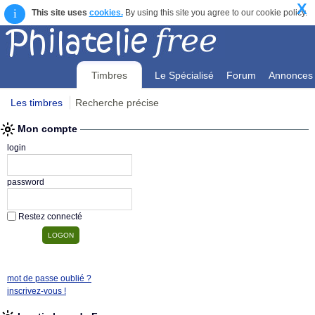
X
i
This site uses
cookies.
By using this site you agree to our cookie policy.
Timbres
Le Spécialisé
Forum
Annonces
Les timbres
Recherche précise
Mon compte
Mon compte
login
password
Restez connecté
mot de passe oublié ?
inscrivez-vous !