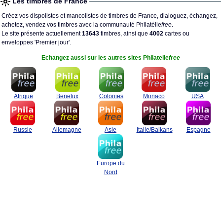
Les timbres de France
Créez vos dispolistes et mancolistes de timbres de France, dialoguez, échangez,
achetez, vendez vos timbres avec la communauté Philatélie
free
.
Le site présente actuellement
13643
timbres, ainsi que
4002
cartes ou
enveloppes 'Premier jour'.
Echangez aussi sur les autres sites Philatelie
free
Afrique
Benelux
Colonies
Monaco
USA
Russie
Allemagne
Asie
Italie/Balkans
Espagne
Europe du
Nord