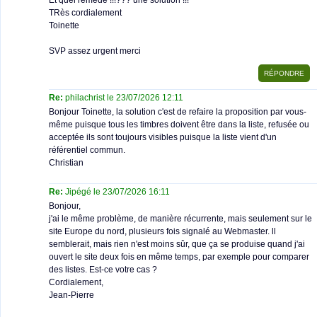
Et quel remède !!!??? une solution !!!
TRès cordialement
Toinette
SVP assez urgent merci
Re:
philachrist le 23/07/2026 12:11
Bonjour Toinette, la solution c'est de refaire la proposition par vous-
même puisque tous les timbres doivent être dans la liste, refusée ou
acceptée ils sont toujours visibles puisque la liste vient d'un
référentiel commun.
Christian
Re:
Jipégé le 23/07/2026 16:11
Bonjour,
j'ai le même problème, de manière récurrente, mais seulement sur le
site Europe du nord, plusieurs fois signalé au Webmaster. ll
semblerait, mais rien n'est moins sûr, que ça se produise quand j'ai
ouvert le site deux fois en même temps, par exemple pour comparer
des listes. Est-ce votre cas ?
Cordialement,
Jean-Pierre