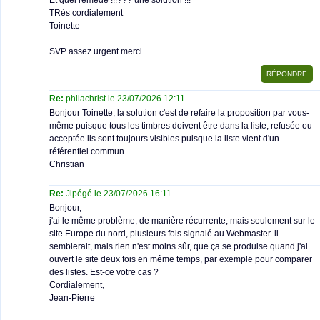
Et quel remède !!!??? une solution !!!
TRès cordialement
Toinette
SVP assez urgent merci
Re:
philachrist le 23/07/2026 12:11
Bonjour Toinette, la solution c'est de refaire la proposition par vous-
même puisque tous les timbres doivent être dans la liste, refusée ou
acceptée ils sont toujours visibles puisque la liste vient d'un
référentiel commun.
Christian
Re:
Jipégé le 23/07/2026 16:11
Bonjour,
j'ai le même problème, de manière récurrente, mais seulement sur le
site Europe du nord, plusieurs fois signalé au Webmaster. ll
semblerait, mais rien n'est moins sûr, que ça se produise quand j'ai
ouvert le site deux fois en même temps, par exemple pour comparer
des listes. Est-ce votre cas ?
Cordialement,
Jean-Pierre