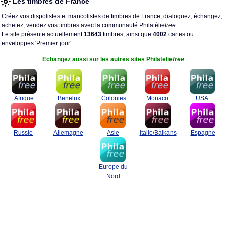
Les timbres de France
Créez vos dispolistes et mancolistes de timbres de France, dialoguez, échangez,
achetez, vendez vos timbres avec la communauté Philatélie
free
.
Le site présente actuellement
13643
timbres, ainsi que
4002
cartes ou
enveloppes 'Premier jour'.
Echangez aussi sur les autres sites Philatelie
free
Afrique
Benelux
Colonies
Monaco
USA
Russie
Allemagne
Asie
Italie/Balkans
Espagne
Europe du
Nord