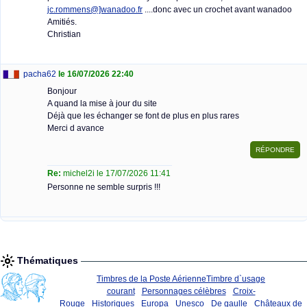
jc.rommens@]wanadoo.fr
....donc avec un crochet avant wanadoo
Amitiés.
Christian
pacha62
le 16/07/2026 22:40
Bonjour
A quand la mise à jour du site
Déjà que les échanger se font de plus en plus rares
Merci d avance
Re:
michel2i le 17/07/2026 11:41
Personne ne semble surpris !!!
Thématiques
Timbres de la Poste Aérienne
Timbre d`usage
courant
Personnages célèbres
Croix-
Rouge
Historiques
Europa
Unesco
De gaulle
Châteaux de