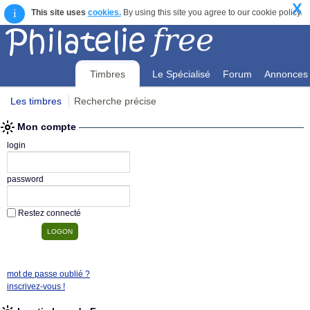
X
i
This site uses
cookies.
By using this site you agree to our cookie policy.
Timbres
Le Spécialisé
Forum
Annonces
Les timbres
Recherche précise
Mon compte
Mon compte
login
password
Restez connecté
mot de passe oublié ?
inscrivez-vous !