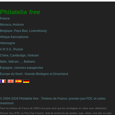
Philatelie
free
France
Monaco, Andorre
Belgique, Pays-Bas, Luxembourg
Afrique francophone
Allemagne
U.R.S.S., Russie
Chine, Cambodge, Vietnam
Italie, Vatican, ..., Balkans
Espagne, colonies espagnoles
Europe du Nord : Grande-Bretagne et Groenland
© 2004-2026 Philatelie
free
- Timbres de France, premier jour FDC et cartes
maximum.
Tous les timbres de France de 1849 à nos jours ainsi que les enveloppes et cartes avec oblitération
Premier Jour (FDC ou First Day Covers). Outil de recherche par années, type, séries, mot-clés ou sujet.