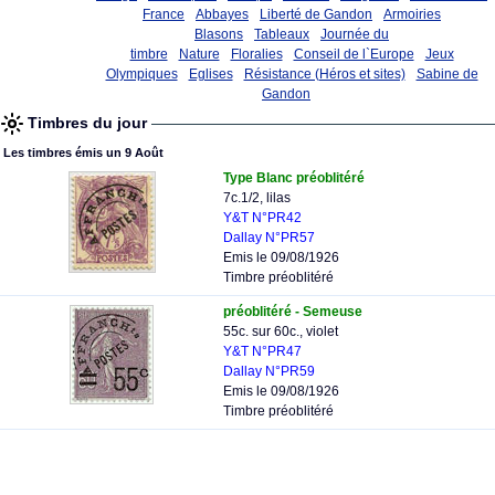
France
Abbayes
Liberté de Gandon
Armoiries
Blasons
Tableaux
Journée du
timbre
Nature
Floralies
Conseil de l`Europe
Jeux
Olympiques
Eglises
Résistance (Héros et sites)
Sabine de
Gandon
Timbres du jour
Les timbres émis un 9 Août
Type Blanc préoblitéré
7c.1/2, lilas
Y&T N°PR42
Dallay N°PR57
Emis le 09/08/1926
Timbre préoblitéré
préoblitéré - Semeuse
55c. sur 60c., violet
Y&T N°PR47
Dallay N°PR59
Emis le 09/08/1926
Timbre préoblitéré