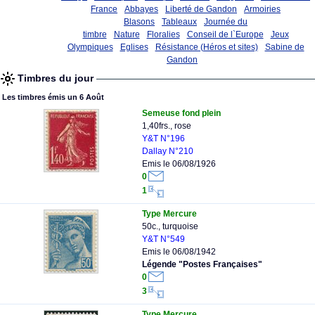
France
Abbayes
Liberté de Gandon
Armoiries
Blasons
Tableaux
Journée du
timbre
Nature
Floralies
Conseil de l`Europe
Jeux
Olympiques
Eglises
Résistance (Héros et sites)
Sabine de
Gandon
Timbres du jour
Les timbres émis un 6 Août
Semeuse fond plein
1,40frs., rose
Y&T N°196
Dallay N°210
Emis le 06/08/1926
0
1
Type Mercure
50c., turquoise
Y&T N°549
Emis le 06/08/1942
Légende "Postes Françaises"
0
3
Type Mercure