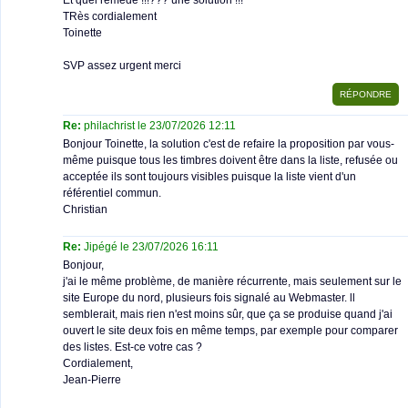
Et quel remède !!!??? une solution !!!
TRès cordialement
Toinette
SVP assez urgent merci
Re:
philachrist le 23/07/2026 12:11
Bonjour Toinette, la solution c'est de refaire la proposition par vous-
même puisque tous les timbres doivent être dans la liste, refusée ou
acceptée ils sont toujours visibles puisque la liste vient d'un
référentiel commun.
Christian
Re:
Jipégé le 23/07/2026 16:11
Bonjour,
j'ai le même problème, de manière récurrente, mais seulement sur le
site Europe du nord, plusieurs fois signalé au Webmaster. ll
semblerait, mais rien n'est moins sûr, que ça se produise quand j'ai
ouvert le site deux fois en même temps, par exemple pour comparer
des listes. Est-ce votre cas ?
Cordialement,
Jean-Pierre