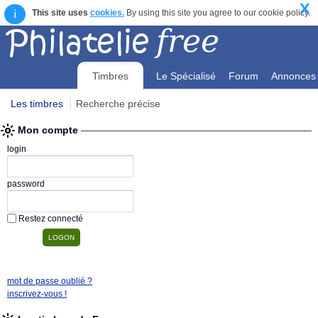
X
i
This site uses
cookies.
By using this site you agree to our cookie policy.
Timbres
Le Spécialisé
Forum
Annonces
Les timbres
Recherche précise
Mon compte
Mon compte
login
password
Restez connecté
mot de passe oublié ?
inscrivez-vous !