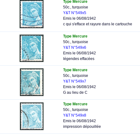
Type Mercure
50c., turquoise
Y&T N°549x5
Emis le 06/08/1942
c qui s'efface et rayure dans le cartouche
Type Mercure
50c., turquoise
Y&T N°549x6
Emis le 06/08/1942
légendes effacées
Type Mercure
50c., turquoise
Y&T N°549x7
Emis le 06/08/1942
G au lieu de C
Type Mercure
50c., turquoise
Y&T N°549x8
Emis le 06/08/1942
impression dépouillée