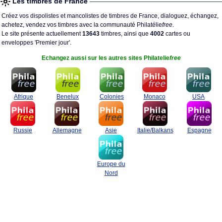
Les timbres de France
Créez vos dispolistes et mancolistes de timbres de France, dialoguez, échangez,
achetez, vendez vos timbres avec la communauté Philatélie
free
.
Le site présente actuellement
13643
timbres, ainsi que
4002
cartes ou
enveloppes 'Premier jour'.
Echangez aussi sur les autres sites Philatelie
free
Afrique
Benelux
Colonies
Monaco
USA
Russie
Allemagne
Asie
Italie/Balkans
Espagne
Europe du
Nord