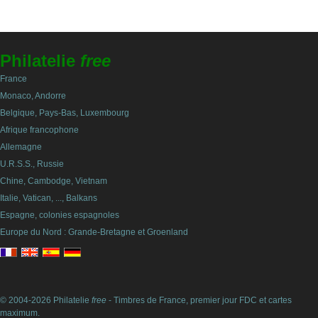
Philatelie
free
France
Monaco, Andorre
Belgique, Pays-Bas, Luxembourg
Afrique francophone
Allemagne
U.R.S.S., Russie
Chine, Cambodge, Vietnam
Italie, Vatican, ..., Balkans
Espagne, colonies espagnoles
Europe du Nord : Grande-Bretagne et Groenland
© 2004-2026 Philatelie
free
- Timbres de France, premier jour FDC et cartes
maximum.