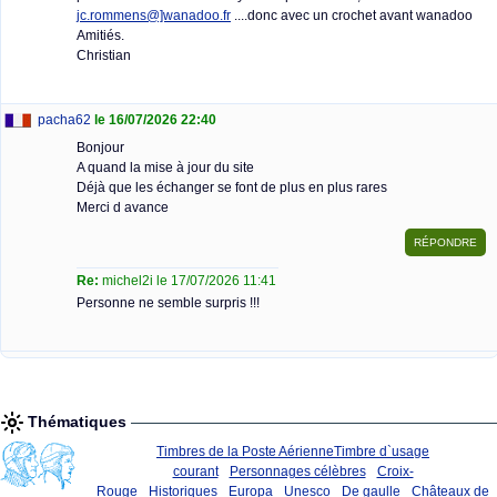
jc.rommens@]wanadoo.fr
....donc avec un crochet avant wanadoo
Amitiés.
Christian
pacha62
le 16/07/2026 22:40
Bonjour
A quand la mise à jour du site
Déjà que les échanger se font de plus en plus rares
Merci d avance
Re:
michel2i le 17/07/2026 11:41
Personne ne semble surpris !!!
Thématiques
Timbres de la Poste Aérienne
Timbre d`usage
courant
Personnages célèbres
Croix-
Rouge
Historiques
Europa
Unesco
De gaulle
Châteaux de