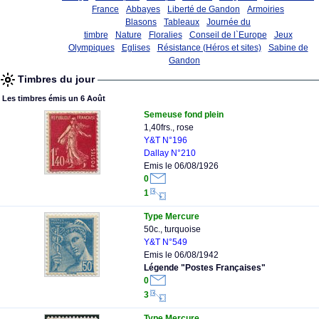
France
Abbayes
Liberté de Gandon
Armoiries
Blasons
Tableaux
Journée du
timbre
Nature
Floralies
Conseil de l`Europe
Jeux
Olympiques
Eglises
Résistance (Héros et sites)
Sabine de
Gandon
Timbres du jour
Les timbres émis un 6 Août
Semeuse fond plein
1,40frs., rose
Y&T N°196
Dallay N°210
Emis le 06/08/1926
0
1
Type Mercure
50c., turquoise
Y&T N°549
Emis le 06/08/1942
Légende "Postes Françaises"
0
3
Type Mercure