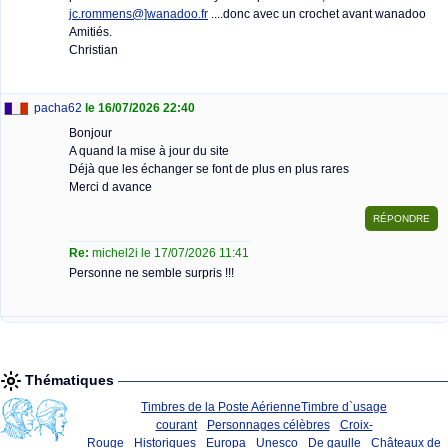
jc.rommens@]wanadoo.fr
....donc avec un crochet avant wanadoo
Amitiés.
Christian
pacha62
le 16/07/2026 22:40
Bonjour
A quand la mise à jour du site
Déjà que les échanger se font de plus en plus rares
Merci d avance
Re:
michel2i le 17/07/2026 11:41
Personne ne semble surpris !!!
Thématiques
Timbres de la Poste Aérienne
Timbre d`usage
courant
Personnages célèbres
Croix-
Rouge
Historiques
Europa
Unesco
De gaulle
Châteaux de