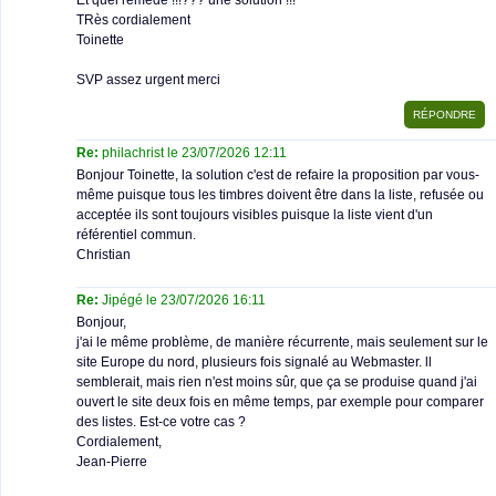
Et quel remède !!!??? une solution !!!
TRès cordialement
Toinette
SVP assez urgent merci
Re:
philachrist le 23/07/2026 12:11
Bonjour Toinette, la solution c'est de refaire la proposition par vous-
même puisque tous les timbres doivent être dans la liste, refusée ou
acceptée ils sont toujours visibles puisque la liste vient d'un
référentiel commun.
Christian
Re:
Jipégé le 23/07/2026 16:11
Bonjour,
j'ai le même problème, de manière récurrente, mais seulement sur le
site Europe du nord, plusieurs fois signalé au Webmaster. ll
semblerait, mais rien n'est moins sûr, que ça se produise quand j'ai
ouvert le site deux fois en même temps, par exemple pour comparer
des listes. Est-ce votre cas ?
Cordialement,
Jean-Pierre