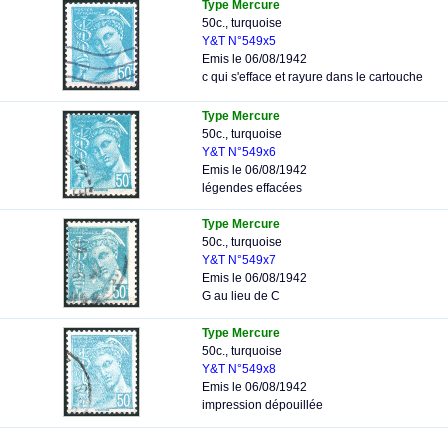
Type Mercure
50c., turquoise
Y&T N°549x5
Emis le 06/08/1942
c qui s'efface et rayure dans le cartouche
Type Mercure
50c., turquoise
Y&T N°549x6
Emis le 06/08/1942
légendes effacées
Type Mercure
50c., turquoise
Y&T N°549x7
Emis le 06/08/1942
G au lieu de C
Type Mercure
50c., turquoise
Y&T N°549x8
Emis le 06/08/1942
impression dépouillée