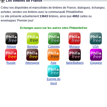
Les timbres de France
Créez vos dispolistes et mancolistes de timbres de France, dialoguez, échangez,
achetez, vendez vos timbres avec la communauté Philatélie
free
.
Le site présente actuellement
13643
timbres, ainsi que
4002
cartes ou
enveloppes 'Premier jour'.
Echangez aussi sur les autres sites Philatelie
free
Afrique
Benelux
Colonies
Monaco
USA
Russie
Allemagne
Asie
Italie/Balkans
Espagne
Europe du
Nord