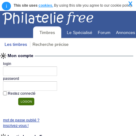
X
i
This site uses
cookies.
By using this site you agree to our cookie policy.
Timbres
Le Spécialisé
Forum
Annonces
Les timbres
Recherche précise
Mon compte
Mon compte
login
password
Restez connecté
mot de passe oublié ?
inscrivez-vous !