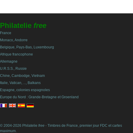
Philatelie
free
France
Monaco, Andorre
Belgique, Pays-Bas, Luxembourg
Afrique francophone
Allemagne
U.R.S.S., Russie
Chine, Cambodge, Vietnam
Italie, Vatican, ..., Balkans
Espagne, colonies espagnoles
Europe du Nord : Grande-Bretagne et Groenland
© 2004-2026 Philatelie
free
- Timbres de France, premier jour FDC et cartes
maximum.