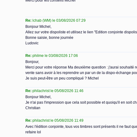
Merci pour les conseils Michel
Re:
lchab (WM) le 03/08/2026 07:29
Bonjour Michel,
Allez sur votre dispoliste et utilisez le lien "Edition conjointe dispol
Bonne saisie, bonne journée
Ludovic
Re:
philme le 03/08/2026 17:06
Bonjour,
Merci pour votre réponse Ma deuxième question : j'aurai souhaité re
vente sans avoir à les reprendre un par un de la dispo-échange pou
Je suis peut-être un peu compliqué ? Michel
Re:
philachrist le 05/08/2026 11:46
Bonjour Michel,
Je n'ai pas l'impression que cela soit possible et quoiqu'il en soit c
Christian
Re:
philachrist le 05/08/2026 11:49
Avec l'édition conjointe, tous vos timbres sont présents il ne faut q
refaire lol