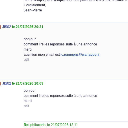
même temps, par exemple pour comparer des listes. Est-ce votre c
Cordialement,
Jean-Pierre
JIS02
le 21/07/2026 20:31
bonjour
comment lire les reponses suite à une annonce
merci
attention mon email est
jc.rommens@wanadoo.fr
cdlt
JIS02
le 21/07/2026 10:03
bonjour
comment lire les reponses suite à une annonce
merci
cdlt
Re:
philachrist le 21/07/2026 13:11