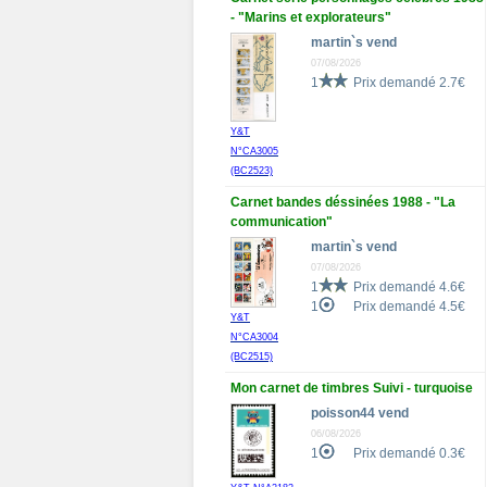
- "Marins et explorateurs"
martin`s vend
07/08/2026
1
Prix demandé 2.7€
Y&T
N°CA3005
(BC2523)
Carnet bandes déssinées 1988 - "La
communication"
martin`s vend
07/08/2026
1
Prix demandé 4.6€
1
Prix demandé 4.5€
Y&T
N°CA3004
(BC2515)
Mon carnet de timbres Suivi - turquoise
poisson44 vend
06/08/2026
1
Prix demandé 0.3€