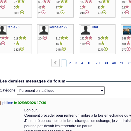
72
697
836
187
259
1091
7
5
42
77
2
33
22
3031
26
889
240
775
17
fabie25
kerhelen29
Tifai
7
218
204
119
142
69
148
0
1
16
1102
59
101
3825
2478
2270
970
1
2
3
4
10
20
30
40
50
8
Les derniers messages du forum
Catégorie
philme
le 02/08/2026 17:30
Bonjour,
Comment procéder pour rentrer un timbre à la fois en échange ou 
J'ai rentré beaucoup de timbres étrangers en échange, je voudrais 
pour ne pas devoir les reprendre un par un .