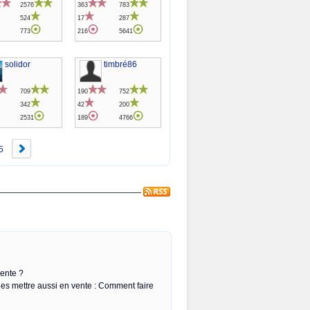
2576
363
783
524
17
287
773
216
5641
solidor
timbré86
709
190
752
342
42
200
2531
189
4766
5
vente ?
les mettre aussi en vente : Comment faire