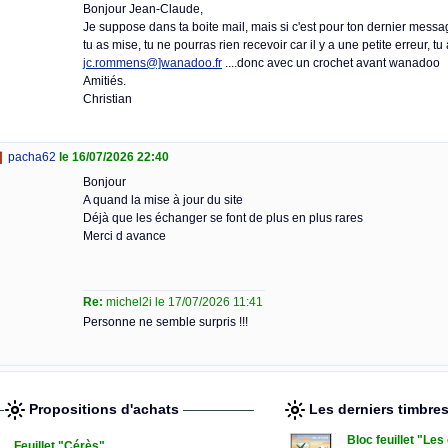
Bonjour Jean-Claude,
Je suppose dans ta boite mail, mais si c'est pour ton dernier messa
tu as mise, tu ne pourras rien recevoir car il y a une petite erreur, tu a
jc.rommens@]wanadoo.fr
....donc avec un crochet avant wanadoo
Amitiés.
Christian
pacha62
le 16/07/2026 22:40
Bonjour
A quand la mise à jour du site
Déjà que les échanger se font de plus en plus rares
Merci d avance
Re:
michel2i le 17/07/2026 11:41
Personne ne semble surpris !!!
Propositions d'achats
Les derniers timbre
Bloc feuillet "Le
Feuillet "Cérès"