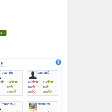
dcantrin
pacha62
154
167
216
87
168
10
3754
205
3500
maurice28
michel59