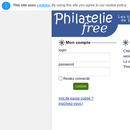
i
This site uses
cookies.
By using this site you agree to our cookie policy.
Les t
de 1
Mon compte
login
Crée
vend
Le s
password
'Pre
Restez connecté
mot de passe oublié ?
inscrivez-vous !