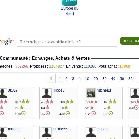
Europe du
Nord
Communauté : Echanges, Achats & Ventes
erchés :
559266
, Proposés :
1204827
, En vente :
110260
, Pour achat :
13869
1
2
3
4
10
20
30
40
50
85
JIS02
Rico43
michel2i
2877
243
1109
753
160
1663
457
161
180
501
94
848
5130
857
4708
1120
579
lorinette
fredo666
JLP83