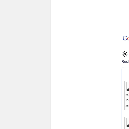
Rech
25
15
25