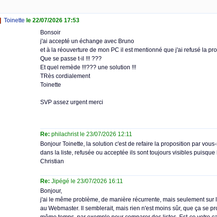
Toinette
le 22/07/2026 17:53
Bonsoir
j'ai accepté un échange avec Bruno
et à la réouverture de mon PC il est mentionné que j'ai refusé la pro
Que se passe t-il !!! ???
Et quel remède !!!??? une solution !!!
TRès cordialement
Toinette
SVP assez urgent merci
Re:
philachrist le 23/07/2026 12:11
Bonjour Toinette, la solution c'est de refaire la proposition par vo
dans la liste, refusée ou acceptée ils sont toujours visibles puisque 
Christian
Re:
Jipégé le 23/07/2026 16:11
Bonjour,
j'ai le même problème, de manière récurrente, mais seulement sur le
au Webmaster. ll semblerait, mais rien n'est moins sûr, que ça se pro