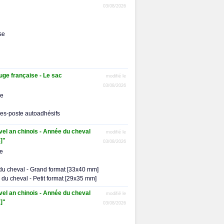
03/08/2026
se
ge française - Le sac
modifié le
03/08/2026
me
res-poste autoadhésifs
uvel an chinois - Année du cheval
modifié le
]"
03/08/2026
me
 du cheval - Grand format [33x40 mm]
e du cheval - Petit format [29x35 mm]
uvel an chinois - Année du cheval
modifié le
]"
03/08/2026