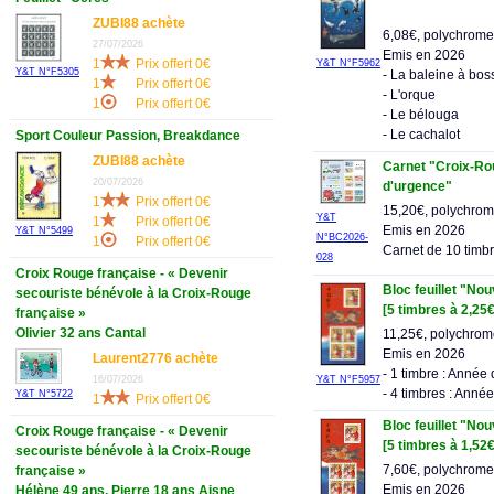
ZUBI88 achète
6,08€, polychrome
27/07/2026
Emis en 2026
1
Prix offert 0€
Y&T N°F5962
Y&T N°F5305
- La baleine à bos
1
Prix offert 0€
- L'orque
1
Prix offert 0€
- Le bélouga
- Le cachalot
Sport Couleur Passion, Breakdance
ZUBI88 achète
Carnet "Croix-Rou
20/07/2026
d'urgence"
1
Prix offert 0€
15,20€, polychro
Y&T
1
Prix offert 0€
Emis en 2026
Y&T N°5499
N°BC2026-
1
Prix offert 0€
Carnet de 10 timb
028
Croix Rouge française - « Devenir
Bloc feuillet "No
secouriste bénévole à la Croix-Rouge
[5 timbres à 2,25€
française »
Olivier 32 ans Cantal
11,25€, polychro
Emis en 2026
Laurent2776 achète
- 1 timbre : Année
16/07/2026
Y&T N°F5957
- 4 timbres : Anné
Y&T N°5722
1
Prix offert 0€
Bloc feuillet "No
Croix Rouge française - « Devenir
[5 timbres à 1,52€
secouriste bénévole à la Croix-Rouge
7,60€, polychrome
française »
Emis en 2026
Hélène 49 ans, Pierre 18 ans Aisne