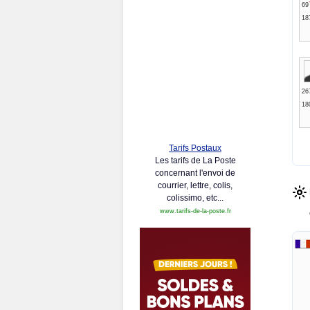
69
18
26
18
Tarifs Postaux
Les tarifs de La Poste
concernant l'envoi de
courrier, lettre, colis,
colissimo, etc...
www.tarifs-de-la-poste.fr