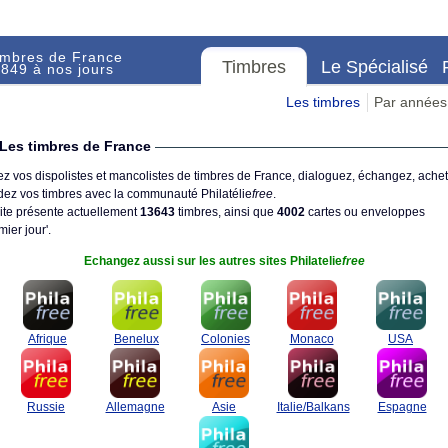
imbres de France
Timbres
Le Spécialisé
849 à nos jours
Les timbres
Par années
Les timbres de France
z vos dispolistes et mancolistes de timbres de France, dialoguez, échangez, achet
ez vos timbres avec la communauté Philatélie
free
.
ite présente actuellement
13643
timbres, ainsi que
4002
cartes ou enveloppes
mier jour'.
Echangez aussi sur les autres sites Philatelie
free
Afrique
Benelux
Colonies
Monaco
USA
Russie
Allemagne
Asie
Italie/Balkans
Espagne