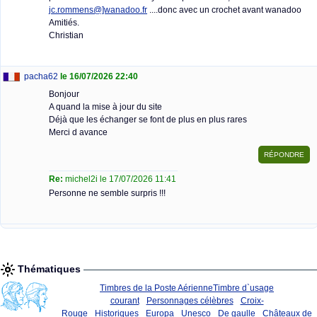
jc.rommens@]wanadoo.fr
....donc avec un crochet avant wanadoo
Amitiés.
Christian
pacha62
le 16/07/2026 22:40
Bonjour
A quand la mise à jour du site
Déjà que les échanger se font de plus en plus rares
Merci d avance
Re:
michel2i le 17/07/2026 11:41
Personne ne semble surpris !!!
Thématiques
Timbres de la Poste Aérienne
Timbre d`usage
courant
Personnages célèbres
Croix-
Rouge
Historiques
Europa
Unesco
De gaulle
Châteaux de