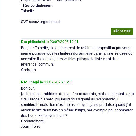
Et quel remède !!!??? une solution !!!
TRès cordialement
Toinette
SVP assez urgent merci
Re:
philachrist le 23/07/2026 12:11
Bonjour Toinette, la solution c'est de refaire la proposition par vous-
même puisque tous les timbres doivent être dans la liste, refusée ou
acceptée ils sont toujours visibles puisque la liste vient d'un
référentiel commun.
Christian
Re:
Jipégé le 23/07/2026 16:11
Bonjour,
j'ai le même problème, de manière récurrente, mais seulement sur le
site Europe du nord, plusieurs fois signalé au Webmaster. ll
semblerait, mais rien n'est moins sûr, que ça se produise quand j'ai
ouvert le site deux fois en même temps, par exemple pour comparer
des listes. Est-ce votre cas ?
Cordialement,
Jean-Pierre