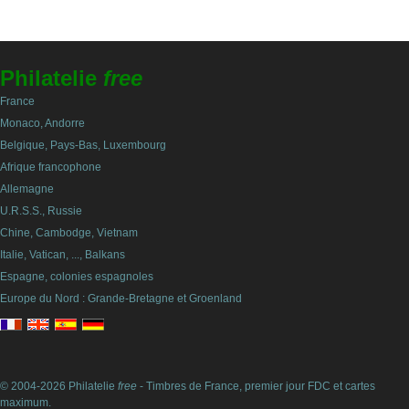
Philatelie
free
France
Monaco, Andorre
Belgique, Pays-Bas, Luxembourg
Afrique francophone
Allemagne
U.R.S.S., Russie
Chine, Cambodge, Vietnam
Italie, Vatican, ..., Balkans
Espagne, colonies espagnoles
Europe du Nord : Grande-Bretagne et Groenland
© 2004-2026 Philatelie
free
- Timbres de France, premier jour FDC et cartes
maximum.