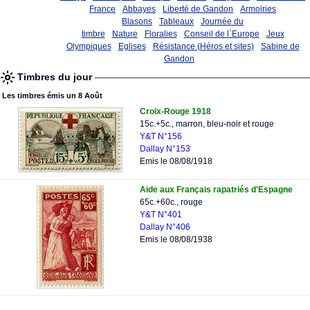
France
Abbayes
Liberté de Gandon
Armoiries
Blasons
Tableaux
Journée du
timbre
Nature
Floralies
Conseil de l`Europe
Jeux
Olympiques
Eglises
Résistance (Héros et sites)
Sabine de
Gandon
Timbres du jour
Les timbres émis un 8 Août
Croix-Rouge 1918
15c.+5c., marron, bleu-noir et rouge
Y&T N°156
Dallay N°153
Emis le 08/08/1918
Aide aux Français rapatriés d'Espagne
65c.+60c., rouge
Y&T N°401
Dallay N°406
Emis le 08/08/1938