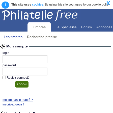
X
i
This site uses
cookies.
By using this site you agree to our cookie policy.
Timbres
Le Spécialisé
Forum
Annonces
Les timbres
Recherche précise
Mon compte
Mon compte
login
password
Restez connecté
mot de passe oublié ?
inscrivez-vous !