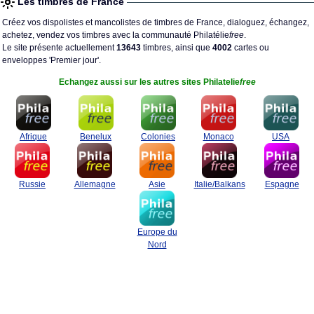
Les timbres de France
Créez vos dispolistes et mancolistes de timbres de France, dialoguez, échangez,
achetez, vendez vos timbres avec la communauté Philatélie
free
.
Le site présente actuellement
13643
timbres, ainsi que
4002
cartes ou
enveloppes 'Premier jour'.
Echangez aussi sur les autres sites Philatelie
free
Afrique
Benelux
Colonies
Monaco
USA
Russie
Allemagne
Asie
Italie/Balkans
Espagne
Europe du
Nord