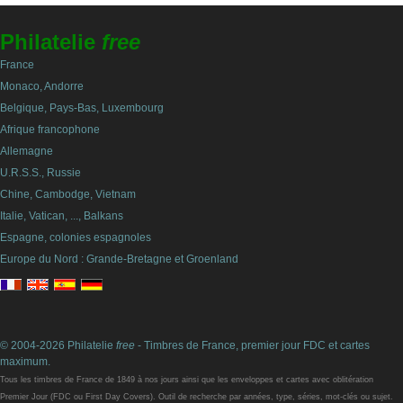
Philatelie
free
France
Monaco, Andorre
Belgique, Pays-Bas, Luxembourg
Afrique francophone
Allemagne
U.R.S.S., Russie
Chine, Cambodge, Vietnam
Italie, Vatican, ..., Balkans
Espagne, colonies espagnoles
Europe du Nord : Grande-Bretagne et Groenland
© 2004-2026 Philatelie
free
- Timbres de France, premier jour FDC et cartes
maximum.
Tous les timbres de France de 1849 à nos jours ainsi que les enveloppes et cartes avec oblitération
Premier Jour (FDC ou First Day Covers). Outil de recherche par années, type, séries, mot-clés ou sujet.