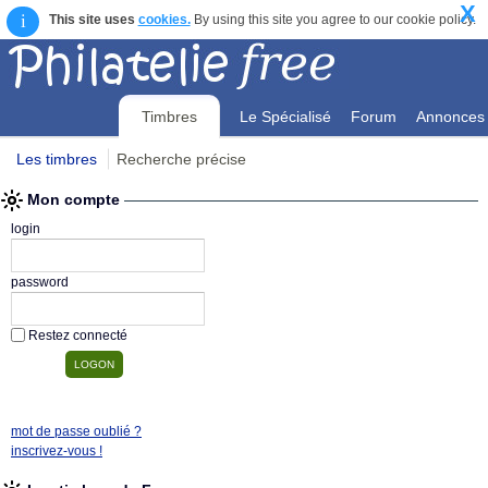
X
i
This site uses
cookies.
By using this site you agree to our cookie policy.
Timbres
Le Spécialisé
Forum
Annonces
Les timbres
Recherche précise
Mon compte
Mon compte
login
password
Restez connecté
mot de passe oublié ?
inscrivez-vous !