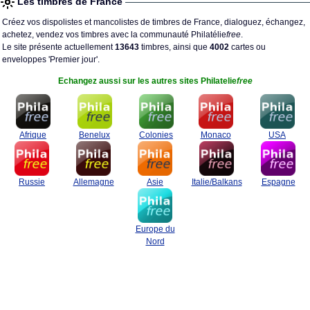
Les timbres de France
Créez vos dispolistes et mancolistes de timbres de France, dialoguez, échangez,
achetez, vendez vos timbres avec la communauté Philatélie
free
.
Le site présente actuellement
13643
timbres, ainsi que
4002
cartes ou
enveloppes 'Premier jour'.
Echangez aussi sur les autres sites Philatelie
free
Afrique
Benelux
Colonies
Monaco
USA
Russie
Allemagne
Asie
Italie/Balkans
Espagne
Europe du
Nord