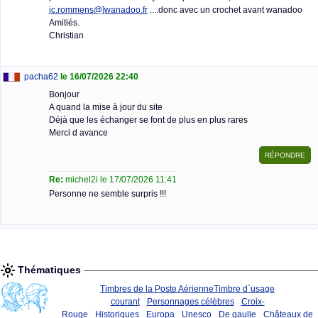
jc.rommens@]wanadoo.fr
....donc avec un crochet avant wanadoo
Amitiés.
Christian
pacha62
le 16/07/2026 22:40
Bonjour
A quand la mise à jour du site
Déjà que les échanger se font de plus en plus rares
Merci d avance
Re:
michel2i le 17/07/2026 11:41
Personne ne semble surpris !!!
Thématiques
Timbres de la Poste Aérienne
Timbre d`usage
courant
Personnages célèbres
Croix-
Rouge
Historiques
Europa
Unesco
De gaulle
Châteaux de