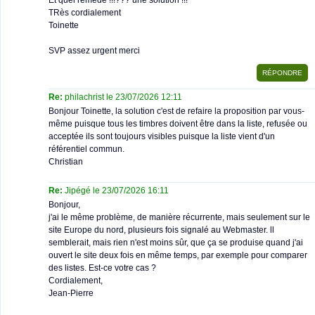
Et quel remède !!!??? une solution !!!
TRès cordialement
Toinette
SVP assez urgent merci
Re:
philachrist le 23/07/2026 12:11
Bonjour Toinette, la solution c'est de refaire la proposition par vous-
même puisque tous les timbres doivent être dans la liste, refusée ou
acceptée ils sont toujours visibles puisque la liste vient d'un
référentiel commun.
Christian
Re:
Jipégé le 23/07/2026 16:11
Bonjour,
j'ai le même problème, de manière récurrente, mais seulement sur le
site Europe du nord, plusieurs fois signalé au Webmaster. ll
semblerait, mais rien n'est moins sûr, que ça se produise quand j'ai
ouvert le site deux fois en même temps, par exemple pour comparer
des listes. Est-ce votre cas ?
Cordialement,
Jean-Pierre