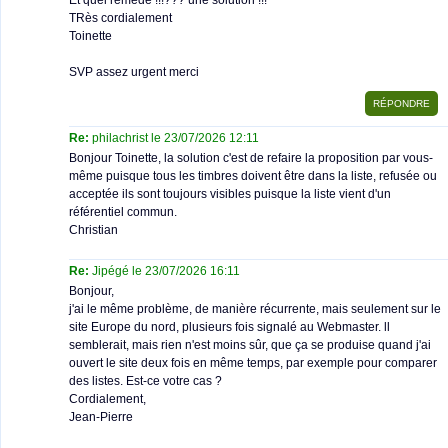
Et quel remède !!!??? une solution !!!
TRès cordialement
Toinette
SVP assez urgent merci
Re:
philachrist le 23/07/2026 12:11
Bonjour Toinette, la solution c'est de refaire la proposition par vous-
même puisque tous les timbres doivent être dans la liste, refusée ou
acceptée ils sont toujours visibles puisque la liste vient d'un
référentiel commun.
Christian
Re:
Jipégé le 23/07/2026 16:11
Bonjour,
j'ai le même problème, de manière récurrente, mais seulement sur le
site Europe du nord, plusieurs fois signalé au Webmaster. ll
semblerait, mais rien n'est moins sûr, que ça se produise quand j'ai
ouvert le site deux fois en même temps, par exemple pour comparer
des listes. Est-ce votre cas ?
Cordialement,
Jean-Pierre