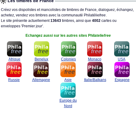
Les timbres de France
Créez vos dispolistes et mancolistes de timbres de France, dialoguez, échangez,
achetez, vendez vos timbres avec la communauté Philatélie
free
.
Le site présente actuellement
13643
timbres, ainsi que
4002
cartes ou
enveloppes 'Premier jour'.
Echangez aussi sur les autres sites Philatelie
free
Afrique
Benelux
Colonies
Monaco
USA
Russie
Allemagne
Asie
Italie/Balkans
Espagne
Europe du
Nord