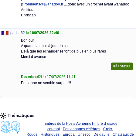
jc.rommens@]wanadoo.fr
....donc avec un crochet avant wanadoo
Amitiés.
Christian
pacha62
le 16/07/2026 22:40
Bonjour
A quand la mise à jour du site
Déjà que les échanger se font de plus en plus rares
Merci d avance
Re:
michel2i le 17/07/2026 11:41
Personne ne semble surpris !!!
Thématiques
Timbres de la Poste Aérienne
Timbre d`usage
courant
Personnages célèbres
Croix-
Rouge
Historiques
Europa
Unesco
De gaulle
Châteaux de