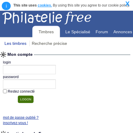
X
i
This site uses
cookies.
By using this site you agree to our cookie policy.
Timbres
Le Spécialisé
Forum
Annonces
Les timbres
Recherche précise
Mon compte
Mon compte
login
password
Restez connecté
mot de passe oublié ?
inscrivez-vous !