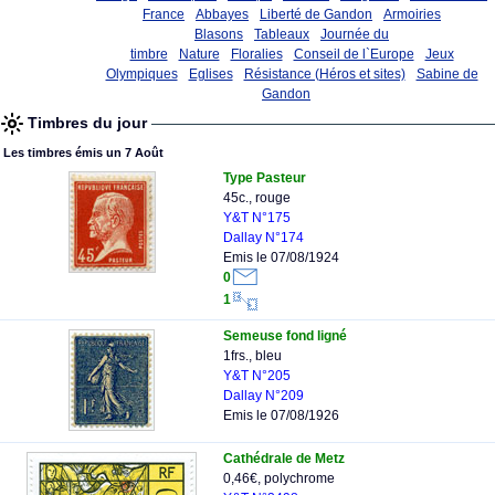
France
Abbayes
Liberté de Gandon
Armoiries
Blasons
Tableaux
Journée du
timbre
Nature
Floralies
Conseil de l`Europe
Jeux
Olympiques
Eglises
Résistance (Héros et sites)
Sabine de
Gandon
Timbres du jour
Les timbres émis un 7 Août
Type Pasteur
45c., rouge
Y&T N°175
Dallay N°174
Emis le 07/08/1924
0
1
Semeuse fond ligné
1frs., bleu
Y&T N°205
Dallay N°209
Emis le 07/08/1926
Cathédrale de Metz
0,46€, polychrome