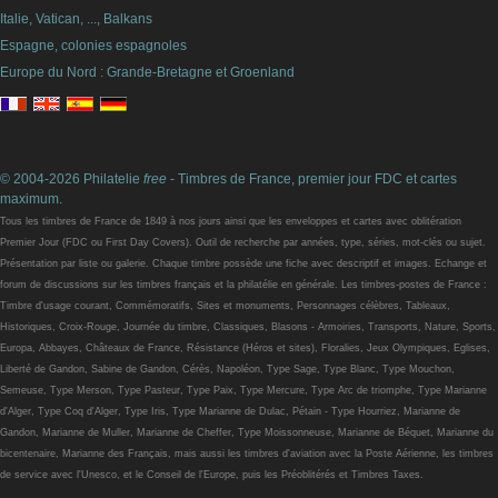
Italie, Vatican, ..., Balkans
Espagne, colonies espagnoles
Europe du Nord : Grande-Bretagne et Groenland
© 2004-2026 Philatelie
free
- Timbres de France, premier jour FDC et cartes
maximum.
Tous les timbres de France de 1849 à nos jours ainsi que les enveloppes et cartes avec oblitération
Premier Jour (FDC ou First Day Covers). Outil de recherche par années, type, séries, mot-clés ou sujet.
Présentation par liste ou galerie. Chaque timbre possède une fiche avec descriptif et images. Echange et
forum de discussions sur les timbres français et la philatélie en générale. Les timbres-postes de France :
Timbre d'usage courant, Commémoratifs, Sites et monuments, Personnages célèbres, Tableaux,
Historiques, Croix-Rouge, Journée du timbre, Classiques, Blasons - Armoiries, Transports, Nature, Sports,
Europa, Abbayes, Châteaux de France, Résistance (Héros et sites), Floralies, Jeux Olympiques, Eglises,
Liberté de Gandon, Sabine de Gandon, Cérès, Napoléon, Type Sage, Type Blanc, Type Mouchon,
Semeuse, Type Merson, Type Pasteur, Type Paix, Type Mercure, Type Arc de triomphe, Type Marianne
d'Alger, Type Coq d'Alger, Type Iris, Type Marianne de Dulac, Pétain - Type Hourriez, Marianne de
Gandon, Marianne de Muller, Marianne de Cheffer, Type Moissonneuse, Marianne de Béquet, Marianne du
bicentenaire, Marianne des Français, mais aussi les timbres d'aviation avec la Poste Aérienne, les timbres
de service avec l'Unesco, et le Conseil de l'Europe, puis les Préoblitérés et Timbres Taxes.