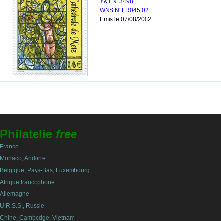
Y&T N°3498
WNS N°FR045.02
Emis le 07/08/2002
Philatelie
free
France
Monaco, Andorre
Belgique, Pays-Bas, Luxembourg
Afrique francophone
Allemagne
U.R.S.S., Russie
Chine, Cambodge, Vietnam