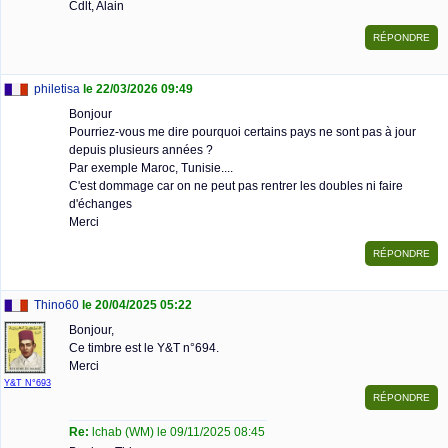
Cdlt, Alain
philetisa
le 22/03/2026 09:49
Bonjour
Pourriez-vous me dire pourquoi certains pays ne sont pas à jour
depuis plusieurs années ?
Par exemple Maroc, Tunisie....
C'est dommage car on ne peut pas rentrer les doubles ni faire
d'échanges
Merci
Thino60
le 20/04/2025 05:22
Bonjour,
Ce timbre est le Y&T n°694.
Merci
Y&T N°693
Re:
lchab (WM) le 09/11/2025 08:45