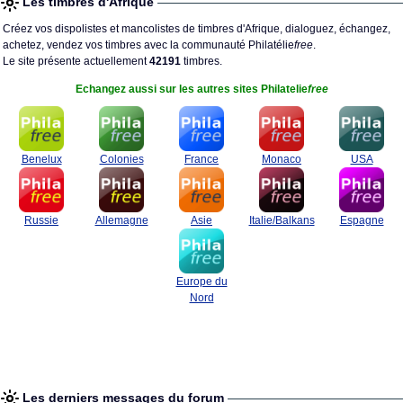
Les timbres d'Afrique
Créez vos dispolistes et mancolistes de timbres d'Afrique, dialoguez, échangez,
achetez, vendez vos timbres avec la communauté Philatélie
free
.
Le site présente actuellement
42191
timbres.
Echangez aussi sur les autres sites Philatelie
free
Benelux
Colonies
France
Monaco
USA
Russie
Allemagne
Asie
Italie/Balkans
Espagne
Europe du
Nord
Les derniers messages du forum