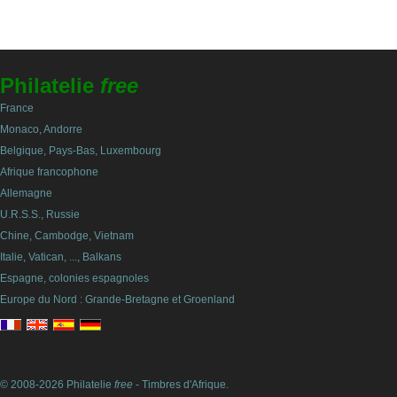
Philatelie
free
France
Monaco, Andorre
Belgique, Pays-Bas, Luxembourg
Afrique francophone
Allemagne
U.R.S.S., Russie
Chine, Cambodge, Vietnam
Italie, Vatican, ..., Balkans
Espagne, colonies espagnoles
Europe du Nord : Grande-Bretagne et Groenland
© 2008-2026 Philatelie
free
- Timbres d'Afrique.