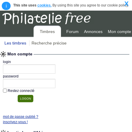
X
i
This site uses
cookies.
By using this site you agree to our cookie policy.
Timbres
Forum
Annonces
Mon compte
Les timbres
Recherche précise
Mon compte
login
password
Restez connecté
mot de passe oublié ?
inscrivez-vous !