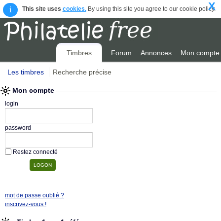
X
i
This site uses
cookies.
By using this site you agree to our cookie policy.
Timbres
Forum
Annonces
Mon compte
Les timbres
Recherche précise
Mon compte
login
password
Restez connecté
mot de passe oublié ?
inscrivez-vous !