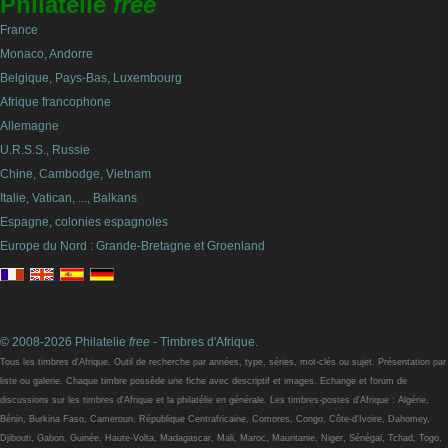
Philatelie
free
France
Monaco, Andorre
Belgique, Pays-Bas, Luxembourg
Afrique francophone
Allemagne
U.R.S.S., Russie
Chine, Cambodge, Vietnam
Italie, Vatican, ..., Balkans
Espagne, colonies espagnoles
Europe du Nord : Grande-Bretagne et Groenland
© 2008-2026 Philatelie
free
- Timbres d'Afrique.
Tous les timbres d'Afrique. Outil de recherche par années, type, séries, mot-clés ou sujet. Présentation par
liste ou galerie. Chaque timbre possède une fiche avec descriptif et images. Echange et forum de
discussions sur les timbres d'Afrique et la philatélie en générale. Les timbres-postes d'Afrique : Algérie,
Bénin, Burkina Faso, Cameroun, République Centrafricaine, Comores, Congo, Côte-d'Ivoire, Dahomey,
Djibouti, Gabon, Guinée, Haute-Volta, Madagascar, Mali, Maroc, Mauritanie, Niger, Sénégal, Tchad, Togo,