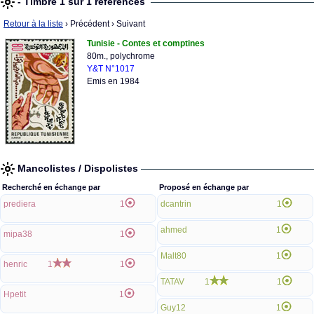
- Timbre 1 sur 1 références
Retour à la liste
› Précédent
› Suivant
Tunisie - Contes et comptines
80m., polychrome
Y&T N°1017
Emis en 1984
Mancolistes / Dispolistes
Recherché en échange par
Proposé en échange par
prediera
1
dcantrin
1
ahmed
1
mipa38
1
Malt80
1
henric
1
1
TATAV
1
1
Hpetit
1
Guy12
1