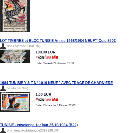
LOT TIMBRES et BLOC TUNISIE Annee 1968/1984 NEUF** Cote 850€
ripa.collection (100.0%)
100.00 EUR
Date: Samedi 24 Janvier 13:33
1984 TUNISIE Y & T N° 1019 NEUF * AVEC TRACE DE CHARNIERE
bezdo (99.9%)
1.00 EUR
Date: Dimanche 5 Février 02:00
TUNISIE - enveloppe 1er jour 25/10/1984 (B22)
promenade-philatelique2012 (99.8%)