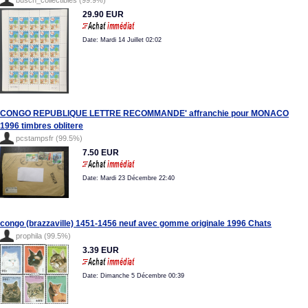
busch_collectibles (99.9%)
29.90 EUR
Date: Mardi 14 Juillet 02:02
CONGO REPUBLIQUE LETTRE RECOMMANDE' affranchie pour MONACO
1996 timbres oblitere
pcstampsfr (99.5%)
7.50 EUR
Date: Mardi 23 Décembre 22:40
congo (brazzaville) 1451-1456 neuf avec gomme originale 1996 Chats
prophila (99.5%)
3.39 EUR
Date: Dimanche 5 Décembre 00:39