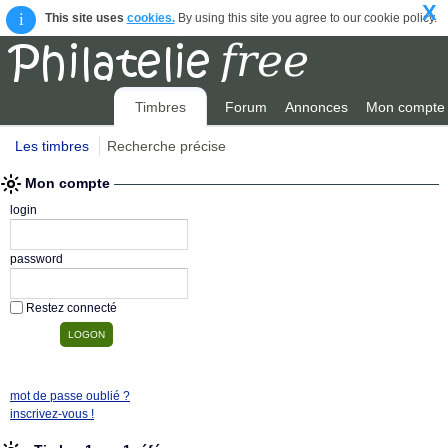
X
i
This site uses
cookies.
By using this site you agree to our cookie policy.
Timbres
Forum
Annonces
Mon compte
Les timbres
Recherche précise
Mon compte
login
password
Restez connecté
mot de passe oublié ?
inscrivez-vous !