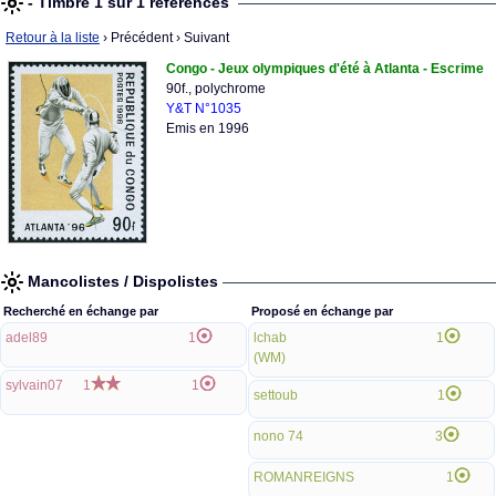
- Timbre 1 sur 1 références
Retour à la liste
› Précédent
› Suivant
Congo - Jeux olympiques d'été à Atlanta - Escrime
90f., polychrome
Y&T N°1035
Emis en 1996
Mancolistes / Dispolistes
Recherché en échange par
Proposé en échange par
adel89
1
lchab
1
(WM)
sylvain07
1
1
settoub
1
nono 74
3
ROMANREIGNS
1