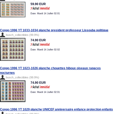
59.90 EUR
Date: Mardi 14 Juillet 02:01
Congo 1996 YT 1033-1034 planche president professeur Lissouba politique
busch_collectibles (99.9%)
74.90 EUR
Date: Mardi 14 Juillet 02:02
Congo 1996 YT 1023-1026 planche chouettes hiboux oiseaux rapaces
nocturnes
busch_collectibles (99.9%)
74.90 EUR
Date: Mardi 14 Juillet 02:01
Congo 1996 YT 1029 planche UNICEF anniversaire enfance protection enfants