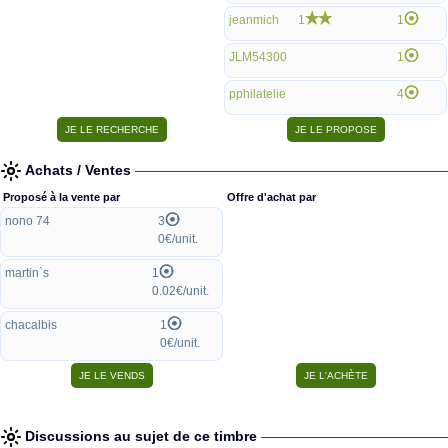
jeanmich
1
1
JLM54300
1
pphilatelie
4
Achats / Ventes
Proposé à la vente par
Offre d'achat par
nono 74
3
0€/unit.
martin`s
1
0.02€/unit.
chacalbis
1
0€/unit.
Discussions au sujet de ce timbre