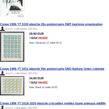
Congo 1996 YT 1030 planche 20e anniversaire OMT tourisme organisation
busch_collectibles (99.9%)
29.90 EUR
Date: Dimanche 12 Juillet 02:11
Congo 1996 YT 1031 planche 50e anniversaire ONU Nations Unies colombe
busch_collectibles (99.9%)
34.90 EUR
Date: Mardi 14 Juillet 02:02
Congo 1996 YT 1018-1020 planche crocodiles reptiles faune animaux wildlife
busch_collectibles (99.9%)