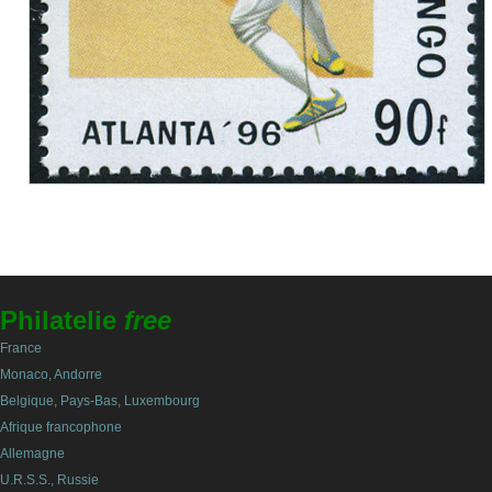
Philatelie
free
France
Monaco, Andorre
Belgique, Pays-Bas, Luxembourg
Afrique francophone
Allemagne
U.R.S.S., Russie