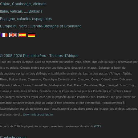
Chine, Cambodge, Vietnam
Italie, Vatican, ..., Balkans
Espagne, colonies espagnoles
Europe du Nord : Grande-Bretagne et Groenland
© 2008-2026 Philatelie
free
- Timbres d'Afrique.
Tous les timbres d'Afrique. Outil de recherche par années, type, séries, mot-clés ou sujet. Présentation par
liste ou galerie. Chaque timbre possède une fiche avec descriptif et images. Echange et forum de
discussions sur les timbres d'Afrique et la philatélie en générale. Les timbres-postes d'Afrique : Algérie,
Bénin, Burkina Faso, Cameroun, République Centrafricaine, Comores, Congo, Côte-d'Ivoire, Dahomey,
Djibouti, Gabon, Guinée, Haute-Volta, Madagascar, Mali, Maroc, Mauritanie, Niger, Sénégal, Tchad, Togo,
Tunisie et aussi leurs timbres d'aviation avec la Poste Aérienne puis les Préoblitérés et Timbres Taxes.
Les images présentées avant 2002 sont la propriété du site Philatelie Free. Philatelie Free peut fournir sur
demande certaines images pour un usage à titre personnel et non commercial. Remerciements à
l'administration postale tunisienne pour l'autorisation d'usage d'une partie des images des timbres tunisiens
provenant du site
www.tunisia-stamps.tn
A partir de 2002 la plupart des images présentées proviennent du site du
WNS
Contactez-nous