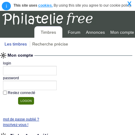
X
i
This site uses
cookies.
By using this site you agree to our cookie policy.
Timbres
Forum
Annonces
Mon compte
Les timbres
Recherche précise
Mon compte
login
password
Restez connecté
mot de passe oublié ?
inscrivez-vous !