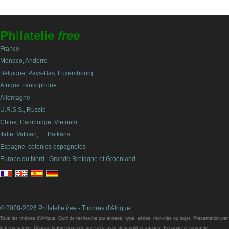
Philatelie
free
France
Monaco, Andorre
Belgique, Pays-Bas, Luxembourg
Afrique francophone
Allemagne
U.R.S.S., Russie
Chine, Cambodge, Vietnam
Italie, Vatican, ..., Balkans
Espagne, colonies espagnoles
Europe du Nord : Grande-Bretagne et Groenland
© 2008-2026 Philatelie
free
- Timbres d'Afrique.
Tous les timbres d'Afrique. Outil de recherche par années, type, séries, mot-clés ou sujet. Présentation par
liste ou galerie. Chaque timbre possède une fiche avec descriptif et images. Echange et forum de