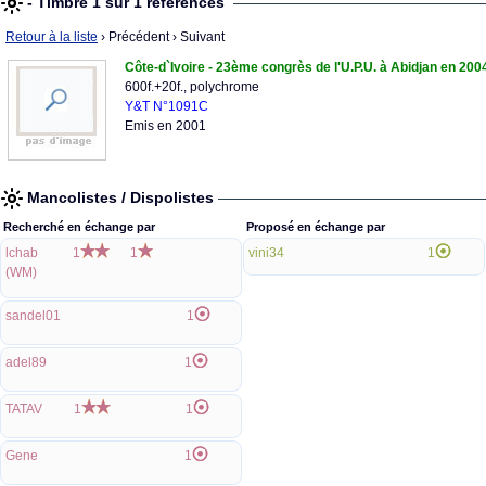
- Timbre 1 sur 1 références
Retour à la liste
› Précédent
› Suivant
Côte-d`Ivoire - 23ème congrès de l'U.P.U. à Abidjan en 200
600f.+20f., polychrome
Y&T N°1091C
Emis en 2001
Mancolistes / Dispolistes
Recherché en échange par
Proposé en échange par
lchab
1
1
vini34
1
(WM)
sandel01
1
adel89
1
TATAV
1
1
Gene
1