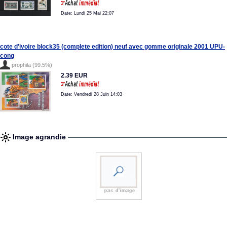
Date: Lundi 25 Mai 22:07
cote d'ivoire block35 (complete edition) neuf avec gomme originale 2001 UPU-
cong
prophila (99.5%)
2.39 EUR
Date: Vendredi 28 Juin 14:03
Image agrandie