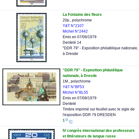
La Fontaine des fleurs
20p., polychrome
Y&T N°2107
Michel N°2442
Emis en 07/08/1979
Dentelé 14
"DDR 79" - Exposition philatélique nationale,
à Dresde
"DDR 79" - Exposition philatélique
nationale, à Dresde
1M., polychrome
Y&T N°BF53
Michel N°BL55
Emis en 07/08/1979
Dentelé
Timbre imprimé sur feuillet avec le sigle de
l'exposition DDR 79 DRESDEN
1
IV congrès international des professeurs
et littérateurs de langue russe