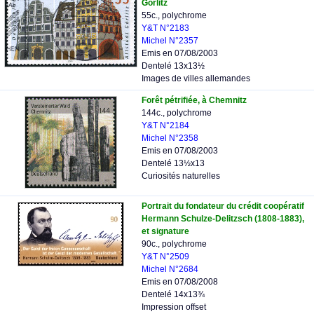
Görlitz
55c., polychrome
Y&T N°2183
Michel N°2357
Emis en 07/08/2003
Dentelé 13x13½
Images de villes allemandes
Forêt pétrifiée, à Chemnitz
144c., polychrome
Y&T N°2184
Michel N°2358
Emis en 07/08/2003
Dentelé 13½x13
Curiosités naturelles
Portrait du fondateur du crédit coopératif
Hermann Schulze-Delitzsch (1808-1883),
et signature
90c., polychrome
Y&T N°2509
Michel N°2684
Emis en 07/08/2008
Dentelé 14x13¾
Impression offset