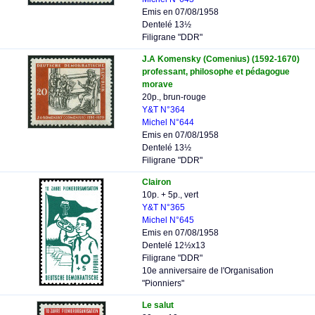
Emis en 07/08/1958
Dentelé 13½
Filigrane "DDR"
J.A Komensky (Comenius) (1592-1670)
professant, philosophe et pédagogue
morave
20p., brun-rouge
Y&T N°364
Michel N°644
Emis en 07/08/1958
Dentelé 13½
Filigrane "DDR"
Clairon
10p. + 5p., vert
Y&T N°365
Michel N°645
Emis en 07/08/1958
Dentelé 12½x13
Filigrane "DDR"
10e anniversaire de l'Organisation
"Pionniers"
Le salut