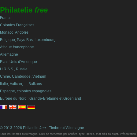
Philatelie
free
France
Colonies Françaises
Monaco, Andorre
Belgique, Pays-Bas, Luxembourg
Afrique francophone
Allemagne
Etats-Unis d'Amerique
U.R.S.S., Russie
Chine, Cambodge, Vietnam
Italie, Vatican, ..., Balkans
Espagne, colonies espagnoles
Europe du Nord : Grande-Bretagne et Groenland
© 2013-2026 Philatelie
free
- Timbres d'Allemagne.
Tous les timbres d'Allemagne. Outil de recherche par années, type, séries, mot-clés ou sujet. Présentation