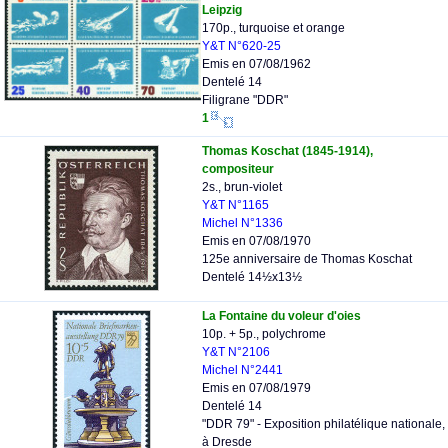
Leipzig
170p., turquoise et orange
Y&T N°620-25
Emis en 07/08/1962
Dentelé 14
Filigrane "DDR"
1
Thomas Koschat (1845-1914),
compositeur
2s., brun-violet
Y&T N°1165
Michel N°1336
Emis en 07/08/1970
125e anniversaire de Thomas Koschat
Dentelé 14½x13½
La Fontaine du voleur d'oies
10p. + 5p., polychrome
Y&T N°2106
Michel N°2441
Emis en 07/08/1979
Dentelé 14
"DDR 79" - Exposition philatélique nationale,
à Dresde