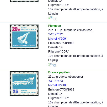
Dentelé 14
Filigrane "DDR"
10e championnats d'Europe de natation, à
Leipzig
1
Plongeon
20p. + 10p., turquoise et lilas-rose
Y&T N°622
Michel N°909
Emis en 07/08/1962
Dentelé 14
Filigrane "DDR"
10e championnats d'Europe de natation, à
Leipzig
1
Brasse papillon
25p., turquoise et outremer
Y&T N°623
Michel N°910
Emis en 07/08/1962
Dentelé 14
Filigrane "DDR"
10e championnats d'Europe de natation, à
Leipzig