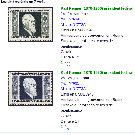
Les timbres émis un 7 Août
Karl Renner (1870-1950) président fédéral
1s.+1s., vert-noir
Y&T N°634
Michel N°772A
Emis en 07/08/1946
Anniversaire du gouvernement Renner
Surtaxe au profit des œuvres de
bienfaisance
Gravé
Dentelé 14
1
Karl Renner (1870-1950) président fédéral
2s.+2s., bleu-noir
Y&T N°635
Michel N°773A
Emis en 07/08/1946
Anniversaire du gouvernement Renner
Surtaxe au profit des œuvres de
bienfaisance
Gravé
Dentelé 14
1