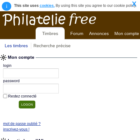
X
i
This site uses
cookies.
By using this site you agree to our cookie policy.
Timbres
Forum
Annonces
Mon compte
Les timbres
Recherche précise
Mon compte
login
password
Restez connecté
mot de passe oublié ?
inscrivez-vous !