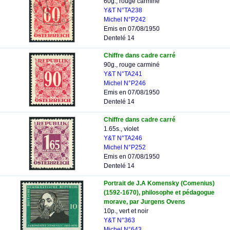
60g., rouge carminé
Y&T N°TA238
Michel N°P242
Emis en 07/08/1950
Dentelé 14
Chiffre dans cadre carré
90g., rouge carminé
Y&T N°TA241
Michel N°P246
Emis en 07/08/1950
Dentelé 14
Chiffre dans cadre carré
1.65s., violet
Y&T N°TA246
Michel N°P252
Emis en 07/08/1950
Dentelé 14
Portrait de J.A Komensky (Comenius)
(1592-1670), philosophe et pédagogue
morave, par Jurgens Ovens
10p., vert et noir
Y&T N°363
Michel N°643