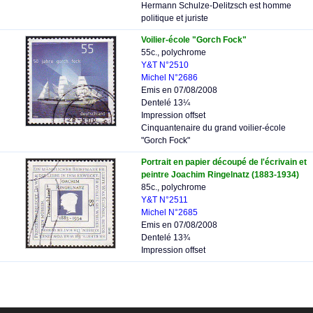
Hermann Schulze-Delitzsch est homme
politique et juriste
Voilier-école "Gorch Fock"
55c., polychrome
Y&T N°2510
Michel N°2686
Emis en 07/08/2008
Dentelé 13¼
Impression offset
Cinquantenaire du grand voilier-école
"Gorch Fock"
Portrait en papier découpé de l'écrivain et
peintre Joachim Ringelnatz (1883-1934)
85c., polychrome
Y&T N°2511
Michel N°2685
Emis en 07/08/2008
Dentelé 13¾
Impression offset