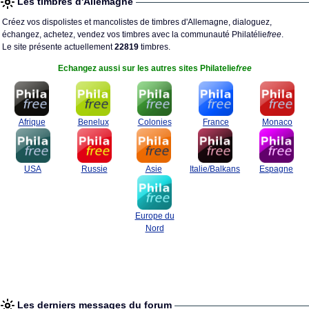
Les timbres d'Allemagne
Créez vos dispolistes et mancolistes de timbres d'Allemagne, dialoguez,
échangez, achetez, vendez vos timbres avec la communauté Philatélie
free
.
Le site présente actuellement
22819
timbres.
Echangez aussi sur les autres sites Philatelie
free
Afrique
Benelux
Colonies
France
Monaco
USA
Russie
Asie
Italie/Balkans
Espagne
Europe du
Nord
Les derniers messages du forum