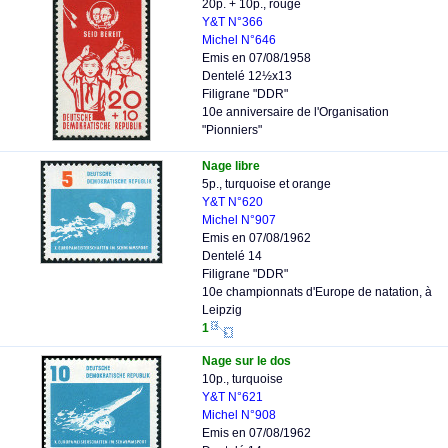
20p. + 10p., rouge
Y&T N°366
Michel N°646
Emis en 07/08/1958
Dentelé 12½x13
Filigrane "DDR"
10e anniversaire de l'Organisation
"Pionniers"
Nage libre
5p., turquoise et orange
Y&T N°620
Michel N°907
Emis en 07/08/1962
Dentelé 14
Filigrane "DDR"
10e championnats d'Europe de natation, à
Leipzig
1
Nage sur le dos
10p., turquoise
Y&T N°621
Michel N°908
Emis en 07/08/1962