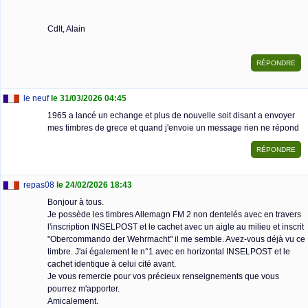
Cdlt, Alain
le neuf
le 31/03/2026 04:45
1965 a lancé un echange et plus de nouvelle soit disant a envoyer
mes timbres de grece et quand j'envoie un message rien ne répond
repas08
le 24/02/2026 18:43
Bonjour à tous.
Je possède les timbres Allemagn FM 2 non dentelés avec en travers
l'inscription INSELPOST et le cachet avec un aigle au milieu et inscrit
"Obercommando der Wehrmacht" il me semble. Avez-vous déjà vu ce
timbre. J'ai également le n°1 avec en horizontal INSELPOST et le
cachet identique à celui cité avant.
Je vous remercie pour vos précieux renseignements que vous
pourrez m'apporter.
Amicalement.