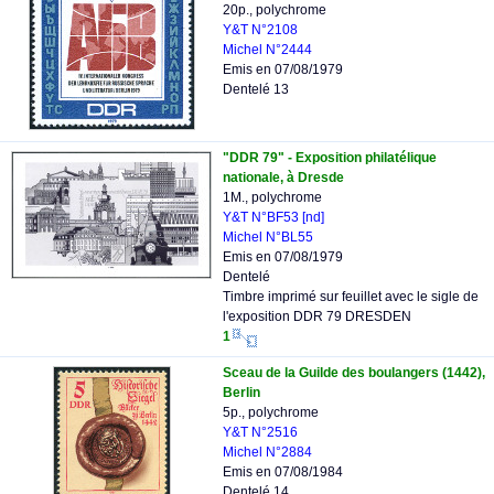
20p., polychrome
Y&T N°2108
Michel N°2444
Emis en 07/08/1979
Dentelé 13
"DDR 79" - Exposition philatélique
nationale, à Dresde
1M., polychrome
Y&T N°BF53 [nd]
Michel N°BL55
Emis en 07/08/1979
Dentelé
Timbre imprimé sur feuillet avec le sigle de
l'exposition DDR 79 DRESDEN
1
Sceau de la Guilde des boulangers (1442),
Berlin
5p., polychrome
Y&T N°2516
Michel N°2884
Emis en 07/08/1984
Dentelé 14