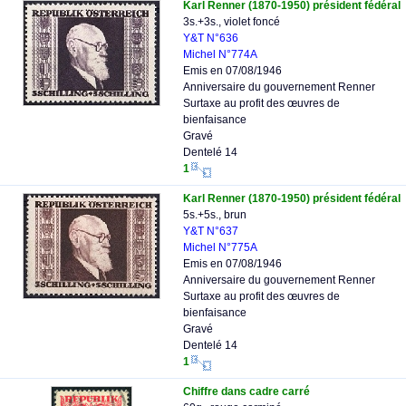
Karl Renner (1870-1950) président fédéral
3s.+3s., violet foncé
Y&T N°636
Michel N°774A
Emis en 07/08/1946
Anniversaire du gouvernement Renner
Surtaxe au profit des œuvres de
bienfaisance
Gravé
Dentelé 14
1
Karl Renner (1870-1950) président fédéral
5s.+5s., brun
Y&T N°637
Michel N°775A
Emis en 07/08/1946
Anniversaire du gouvernement Renner
Surtaxe au profit des œuvres de
bienfaisance
Gravé
Dentelé 14
1
Chiffre dans cadre carré