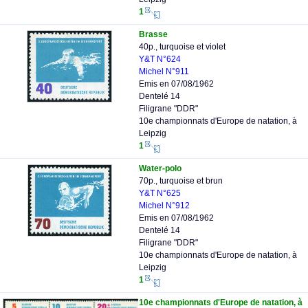
1
Brasse
40p., turquoise et violet
Y&T N°624
Michel N°911
Emis en 07/08/1962
Dentelé 14
Filigrane "DDR"
10e championnats d'Europe de natation, à
Leipzig
1
Water-polo
70p., turquoise et brun
Y&T N°625
Michel N°912
Emis en 07/08/1962
Dentelé 14
Filigrane "DDR"
10e championnats d'Europe de natation, à
Leipzig
1
10e championnats d'Europe de natation, à