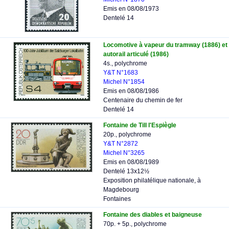
Emis en 08/08/1973
Dentelé 14
Locomotive à vapeur du tramway (1886) et
autorail articulé (1986)
4s., polychrome
Y&T N°1683
Michel N°1854
Emis en 08/08/1986
Centenaire du chemin de fer
Dentelé 14
Fontaine de Till l'Espiègle
20p., polychrome
Y&T N°2872
Michel N°3265
Emis en 08/08/1989
Dentelé 13x12½
Exposition philatélique nationale, à
Magdebourg
Fontaines
Fontaine des diables et baigneuse
70p. + 5p., polychrome