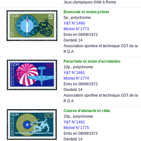
Jeux olympiques d'été à Rome
Boussole et motocycliste
5p., polychrome
Y&T N°1460
Michel N°1773
Emis en 08/08/1972
Dentelé 14
Association sportive et technique GST de la
R.D.A
Parachute et avion d'acrobaties
10p., polychrome
Y&T N°1461
Michel N°1774
Emis en 08/08/1972
Dentelé 14
Association sportive et technique GST de la
R.D.A
Course d'obstacle et cible
20p., polychrome
Y&T N°1462
Michel N°1775
Emis en 08/08/1972
Dentelé 14