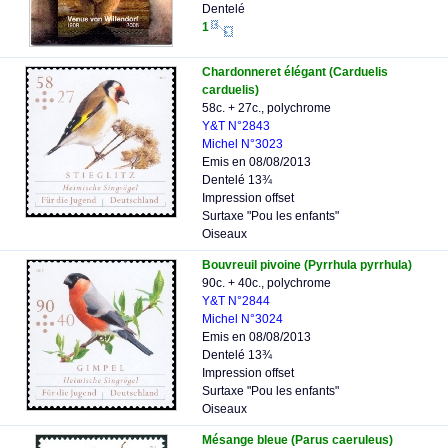
Dentelé
1
Chardonneret élégant (Carduelis
carduelis)
58c. + 27c., polychrome
Y&T N°2843
Michel N°3023
Emis en 08/08/2013
Dentelé 13¾
Impression offset
Surtaxe "Pou les enfants"
Oiseaux
Bouvreuil pivoine (Pyrrhula pyrrhula)
90c. + 40c., polychrome
Y&T N°2844
Michel N°3024
Emis en 08/08/2013
Dentelé 13¾
Impression offset
Surtaxe "Pou les enfants"
Oiseaux
Mésange bleue (Parus caeruleus)