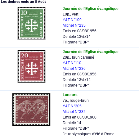
Les timbres émis un 8 Août
Journée de l'Eglise évangélique
10p., vert
Y&T N°109
Michel N°235
Emis en 08/08/1956
Dentelé 13½x14
Filigrane "DBP"
Journée de l'Eglise évangélique
20p., brun carminé
Y&T N°110
Michel N°236
Emis en 08/08/1956
Dentelé 13½x14
Filigrane "DBP"
Lutteurs
7p., rouge-brun
Y&T N°205
Michel N°332
Emis en 08/08/1960
Dentelé 14
Filigrane "DBP"
Jeux olympiques d'été à Rome