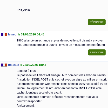
Cdlt, Alain
le neuf
le 31/03/2026 04:45
1965 a lancé un echange et plus de nouvelle soit disant a envoyer
mes timbres de grece et quand j'envoie un message rien ne répond
repas08
le 24/02/2026 18:43
Bonjour à tous.
Je possède les timbres Allemagn FM 2 non dentelés avec en travers
l'inscription INSELPOST et le cachet avec un aigle au milieu et inscrit
"Obercommando der Wehrmacht" il me semble. Avez-vous déjà vu ce
timbre. J'ai également le n°1 avec en horizontal INSELPOST et le
cachet identique à celui cité avant.
Je vous remercie pour vos précieux renseignements que vous
pourrez m'apporter.
Amicalement.