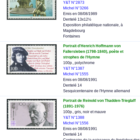
Y&T N°2873
Michel N°3266
Emis en 08/08/1989
Dentelé 13x12½
Exposition philatélique nationale, à
Magdebourg
Fontaines
Portrait d'Henrich Hoffmann von
Fallersleben (1798-1840), poète et
strophes de l'Hymne
100p., polychrome
Y&T N°1387
Michel N°1555
Emis en 08/08/1991
Dentelé 14
Sesquicentenaire de l'Hymne allemand
Portrait de Reinold von Thadden-Trieglaff
(1891-1976)
100p., gris, noir et mauve
Y&T N°1388
Michel N°1556
Emis en 08/08/1991
Dentelé 14