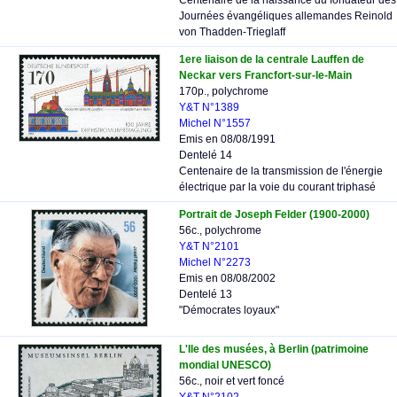
Centenaire de la naissance du fondateur des
Journées évangéliques allemandes Reinold
von Thadden-Trieglaff
1ere liaison de la centrale Lauffen de
Neckar vers Francfort-sur-le-Main
170p., polychrome
Y&T N°1389
Michel N°1557
Emis en 08/08/1991
Dentelé 14
Centenaire de la transmission de l'énergie
électrique par la voie du courant triphasé
Portrait de Joseph Felder (1900-2000)
56c., polychrome
Y&T N°2101
Michel N°2273
Emis en 08/08/2002
Dentelé 13
"Démocrates loyaux"
L'Ile des musées, à Berlin (patrimoine
mondial UNESCO)
56c., noir et vert foncé