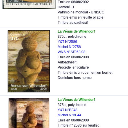
Emis en 08/08/2002
Dentelé 11
Patrimoine mondial - UNISCO
Timbre émis en feuille pliable
Timbre autoadhésif
La Vénus de Willendorf
375c., polychrome
Y&T N°2586
Michel N°2758
WNS N°AT063.08
Emis en 08/08/2008
Autoadhésif
Procédé lenticulaire
Timbre émis uniquement en feuillet
Dentelure hors norme
La Vénus de Willendorf
375c., polychrome
Y&T N°BF48
Michel N°BL44
Emis en 08/08/2008
Timbre n° 2586 sur feuillet