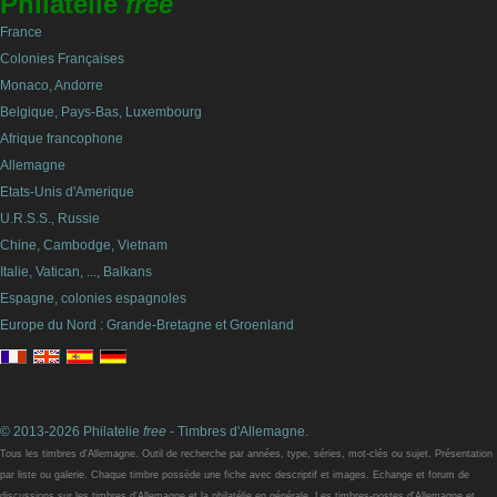
Philatelie
free
France
Colonies Françaises
Monaco, Andorre
Belgique, Pays-Bas, Luxembourg
Afrique francophone
Allemagne
Etats-Unis d'Amerique
U.R.S.S., Russie
Chine, Cambodge, Vietnam
Italie, Vatican, ..., Balkans
Espagne, colonies espagnoles
Europe du Nord : Grande-Bretagne et Groenland
© 2013-2026 Philatelie
free
- Timbres d'Allemagne.
Tous les timbres d'Allemagne. Outil de recherche par années, type, séries, mot-clés ou sujet. Présentation
par liste ou galerie. Chaque timbre possède une fiche avec descriptif et images. Echange et forum de
discussions sur les timbres d'Allemagne et la philatélie en générale. Les timbres-postes d'Allemagne et