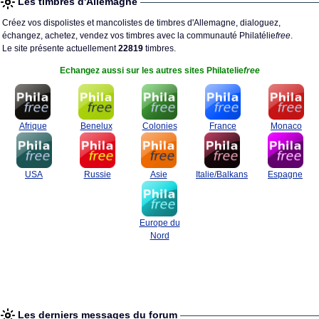
Les timbres d'Allemagne
Créez vos dispolistes et mancolistes de timbres d'Allemagne, dialoguez,
échangez, achetez, vendez vos timbres avec la communauté Philatélie
free
.
Le site présente actuellement
22819
timbres.
Echangez aussi sur les autres sites Philatelie
free
Afrique
Benelux
Colonies
France
Monaco
USA
Russie
Asie
Italie/Balkans
Espagne
Europe du
Nord
Les derniers messages du forum