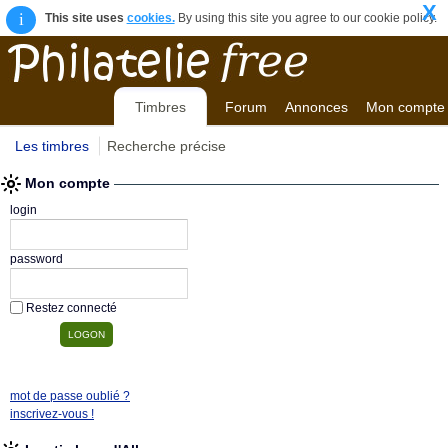
X
i
This site uses
cookies.
By using this site you agree to our cookie policy.
Timbres
Forum
Annonces
Mon compte
Les timbres
Recherche précise
Mon compte
login
password
Restez connecté
mot de passe oublié ?
inscrivez-vous !