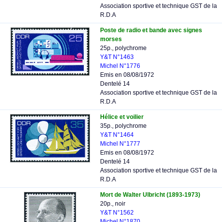
Association sportive et technique GST de la
R.D.A
Poste de radio et bande avec signes
morses
25p., polychrome
Y&T N°1463
Michel N°1776
Emis en 08/08/1972
Dentelé 14
Association sportive et technique GST de la
R.D.A
Hélice et voilier
35p., polychrome
Y&T N°1464
Michel N°1777
Emis en 08/08/1972
Dentelé 14
Association sportive et technique GST de la
R.D.A
Mort de Walter Ulbricht (1893-1973)
20p., noir
Y&T N°1562
Michel N°1870