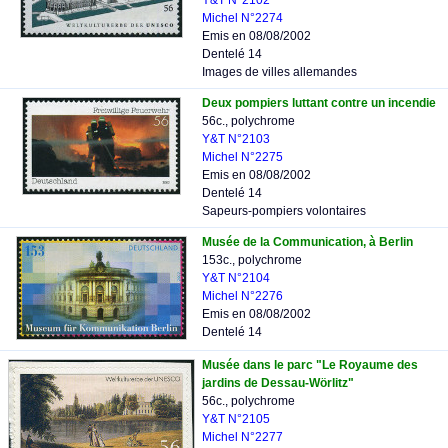
Y&T N°2102
Michel N°2274
Emis en 08/08/2002
Dentelé 14
Images de villes allemandes
Deux pompiers luttant contre un incendie
56c., polychrome
Y&T N°2103
Michel N°2275
Emis en 08/08/2002
Dentelé 14
Sapeurs-pompiers volontaires
Musée de la Communication, à Berlin
153c., polychrome
Y&T N°2104
Michel N°2276
Emis en 08/08/2002
Dentelé 14
Musée dans le parc "Le Royaume des
jardins de Dessau-Wörlitz"
56c., polychrome
Y&T N°2105
Michel N°2277