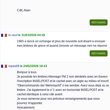
Cdlt, Alain
le neuf
le 31/03/2026 04:45
1965 a lancé un echange et plus de nouvelle soit disant a envoyer
mes timbres de grece et quand j'envoie un message rien ne répond
repas08
le 24/02/2026 18:43
Bonjour à tous.
Je possède les timbres Allemagn FM 2 non dentelés avec en travers
l'inscription INSELPOST et le cachet avec un aigle au milieu et inscrit
"Obercommando der Wehrmacht" il me semble. Avez-vous déjà vu ce
timbre. J'ai également le n°1 avec en horizontal INSELPOST et le
cachet identique à celui cité avant.
Je vous remercie pour vos précieux renseignements que vous
pourrez m'apporter.
Amicalement.