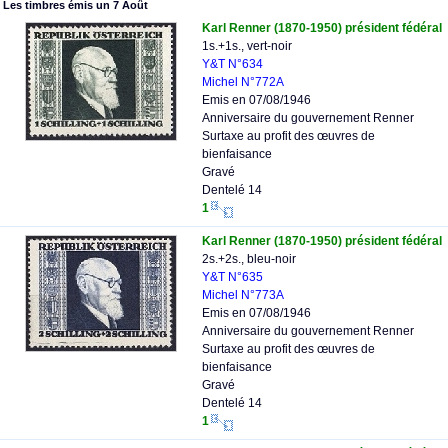
Les timbres émis un 7 Août
Karl Renner (1870-1950) président fédéral
1s.+1s., vert-noir
Y&T N°634
Michel N°772A
Emis en 07/08/1946
Anniversaire du gouvernement Renner
Surtaxe au profit des œuvres de
bienfaisance
Gravé
Dentelé 14
1
Karl Renner (1870-1950) président fédéral
2s.+2s., bleu-noir
Y&T N°635
Michel N°773A
Emis en 07/08/1946
Anniversaire du gouvernement Renner
Surtaxe au profit des œuvres de
bienfaisance
Gravé
Dentelé 14
1