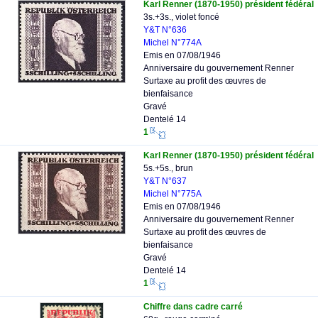
Karl Renner (1870-1950) président fédéral
3s.+3s., violet foncé
Y&T N°636
Michel N°774A
Emis en 07/08/1946
Anniversaire du gouvernement Renner
Surtaxe au profit des œuvres de
bienfaisance
Gravé
Dentelé 14
1
Karl Renner (1870-1950) président fédéral
5s.+5s., brun
Y&T N°637
Michel N°775A
Emis en 07/08/1946
Anniversaire du gouvernement Renner
Surtaxe au profit des œuvres de
bienfaisance
Gravé
Dentelé 14
1
Chiffre dans cadre carré