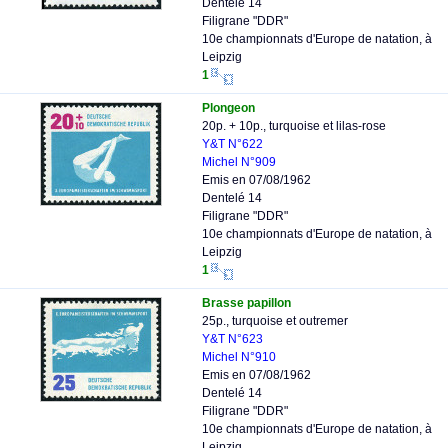
Dentelé 14
Filigrane "DDR"
10e championnats d'Europe de natation, à
Leipzig
1
Plongeon
20p. + 10p., turquoise et lilas-rose
Y&T N°622
Michel N°909
Emis en 07/08/1962
Dentelé 14
Filigrane "DDR"
10e championnats d'Europe de natation, à
Leipzig
1
Brasse papillon
25p., turquoise et outremer
Y&T N°623
Michel N°910
Emis en 07/08/1962
Dentelé 14
Filigrane "DDR"
10e championnats d'Europe de natation, à
Leipzig