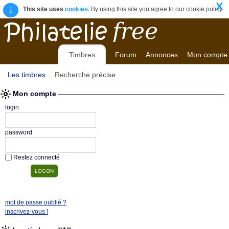
X
i
This site uses
cookies.
By using this site you agree to our cookie policy.
Timbres
Forum
Annonces
Mon compte
Les timbres
Recherche précise
Mon compte
login
password
Restez connecté
mot de passe oublié ?
inscrivez-vous !