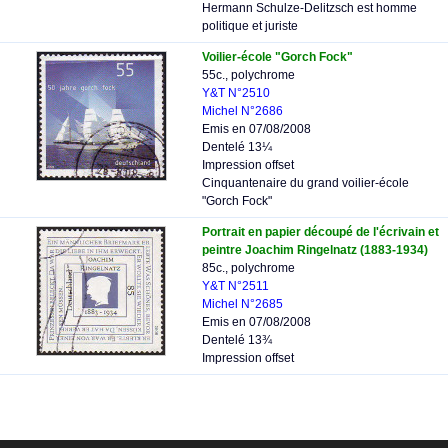
Hermann Schulze-Delitzsch est homme
politique et juriste
Voilier-école "Gorch Fock"
55c., polychrome
Y&T N°2510
Michel N°2686
Emis en 07/08/2008
Dentelé 13¼
Impression offset
Cinquantenaire du grand voilier-école
"Gorch Fock"
Portrait en papier découpé de l'écrivain et
peintre Joachim Ringelnatz (1883-1934)
85c., polychrome
Y&T N°2511
Michel N°2685
Emis en 07/08/2008
Dentelé 13¾
Impression offset