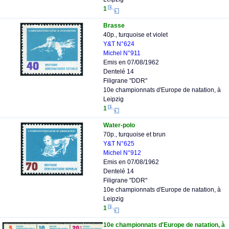
1
Brasse
40p., turquoise et violet
Y&T N°624
Michel N°911
Emis en 07/08/1962
Dentelé 14
Filigrane "DDR"
10e championnats d'Europe de natation, à
Leipzig
1
Water-polo
70p., turquoise et brun
Y&T N°625
Michel N°912
Emis en 07/08/1962
Dentelé 14
Filigrane "DDR"
10e championnats d'Europe de natation, à
Leipzig
1
10e championnats d'Europe de natation, à