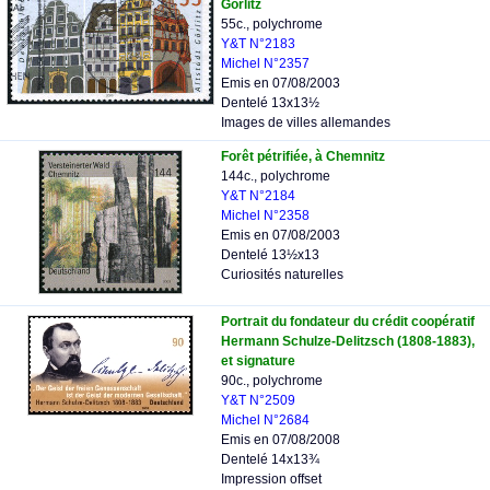
Görlitz
55c., polychrome
Y&T N°2183
Michel N°2357
Emis en 07/08/2003
Dentelé 13x13½
Images de villes allemandes
Forêt pétrifiée, à Chemnitz
144c., polychrome
Y&T N°2184
Michel N°2358
Emis en 07/08/2003
Dentelé 13½x13
Curiosités naturelles
Portrait du fondateur du crédit coopératif
Hermann Schulze-Delitzsch (1808-1883),
et signature
90c., polychrome
Y&T N°2509
Michel N°2684
Emis en 07/08/2008
Dentelé 14x13¾
Impression offset