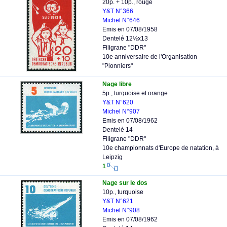
20p. + 10p., rouge
Y&T N°366
Michel N°646
Emis en 07/08/1958
Dentelé 12½x13
Filigrane "DDR"
10e anniversaire de l'Organisation
"Pionniers"
Nage libre
5p., turquoise et orange
Y&T N°620
Michel N°907
Emis en 07/08/1962
Dentelé 14
Filigrane "DDR"
10e championnats d'Europe de natation, à
Leipzig
1
Nage sur le dos
10p., turquoise
Y&T N°621
Michel N°908
Emis en 07/08/1962