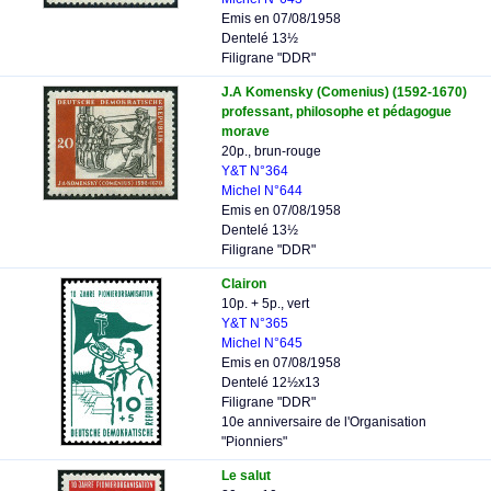
Emis en 07/08/1958
Dentelé 13½
Filigrane "DDR"
J.A Komensky (Comenius) (1592-1670)
professant, philosophe et pédagogue
morave
20p., brun-rouge
Y&T N°364
Michel N°644
Emis en 07/08/1958
Dentelé 13½
Filigrane "DDR"
Clairon
10p. + 5p., vert
Y&T N°365
Michel N°645
Emis en 07/08/1958
Dentelé 12½x13
Filigrane "DDR"
10e anniversaire de l'Organisation
"Pionniers"
Le salut