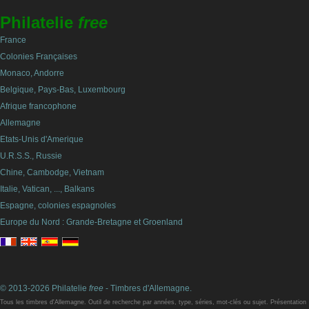
Philatelie
free
France
Colonies Françaises
Monaco, Andorre
Belgique, Pays-Bas, Luxembourg
Afrique francophone
Allemagne
Etats-Unis d'Amerique
U.R.S.S., Russie
Chine, Cambodge, Vietnam
Italie, Vatican, ..., Balkans
Espagne, colonies espagnoles
Europe du Nord : Grande-Bretagne et Groenland
© 2013-2026 Philatelie
free
- Timbres d'Allemagne.
Tous les timbres d'Allemagne. Outil de recherche par années, type, séries, mot-clés ou sujet. Présentation