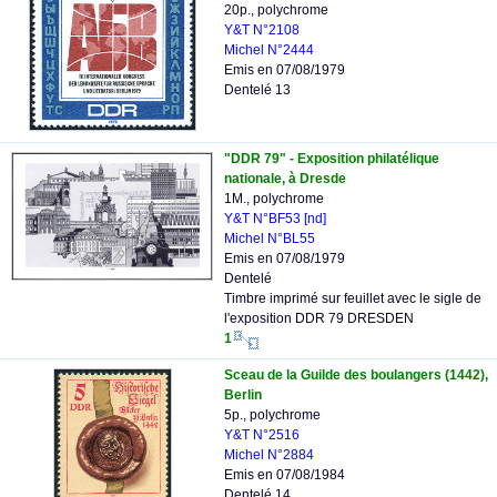
20p., polychrome
Y&T N°2108
Michel N°2444
Emis en 07/08/1979
Dentelé 13
"DDR 79" - Exposition philatélique
nationale, à Dresde
1M., polychrome
Y&T N°BF53 [nd]
Michel N°BL55
Emis en 07/08/1979
Dentelé
Timbre imprimé sur feuillet avec le sigle de
l'exposition DDR 79 DRESDEN
1
Sceau de la Guilde des boulangers (1442),
Berlin
5p., polychrome
Y&T N°2516
Michel N°2884
Emis en 07/08/1984
Dentelé 14