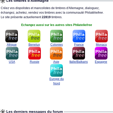
Les timbres d'Allemagne
Créez vos dispolistes et mancolistes de timbres d'Allemagne, dialoguez,
échangez, achetez, vendez vos timbres avec la communauté Philatélie
free
.
Le site présente actuellement
22819
timbres.
Echangez aussi sur les autres sites Philatelie
free
Afrique
Benelux
Colonies
France
Monaco
USA
Russie
Asie
Italie/Balkans
Espagne
Europe du
Nord
Les derniers messages du forum