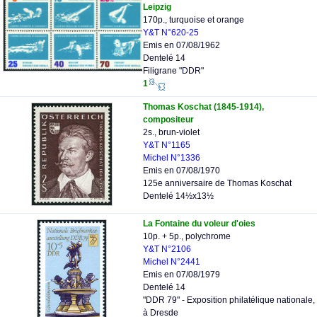
Leipzig
170p., turquoise et orange
Y&T N°620-25
Emis en 07/08/1962
Dentelé 14
Filigrane "DDR"
1
Thomas Koschat (1845-1914),
compositeur
2s., brun-violet
Y&T N°1165
Michel N°1336
Emis en 07/08/1970
125e anniversaire de Thomas Koschat
Dentelé 14½x13½
La Fontaine du voleur d'oies
10p. + 5p., polychrome
Y&T N°2106
Michel N°2441
Emis en 07/08/1979
Dentelé 14
"DDR 79" - Exposition philatélique nationale,
à Dresde