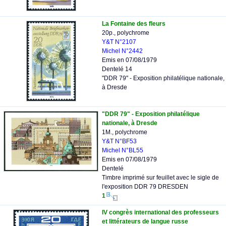
La Fontaine des fleurs
20p., polychrome
Y&T N°2107
Michel N°2442
Emis en 07/08/1979
Dentelé 14
"DDR 79" - Exposition philatélique nationale,
à Dresde
"DDR 79" - Exposition philatélique
nationale, à Dresde
1M., polychrome
Y&T N°BF53
Michel N°BL55
Emis en 07/08/1979
Dentelé
Timbre imprimé sur feuillet avec le sigle de
l'exposition DDR 79 DRESDEN
1
IV congrès international des professeurs
et littérateurs de langue russe