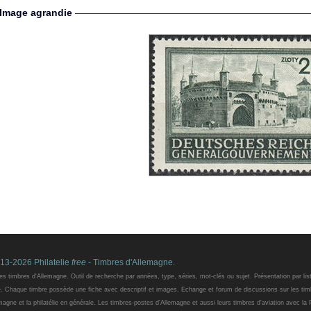
Image agrandie
13-2026 Philatelie
free
- Timbres d'Allemagne.
es timbres d'Allemagne. Outil de recherche par années, type, séries, mot-clés ou sujet. Présentation par lis
e. Chaque timbre possède une fiche avec descriptif et images. Echange et forum de discussions sur les tim
magne et la philatélie en générale. Les timbres-postes d'Allemagne et aussi leurs timbres d'aviation avec la