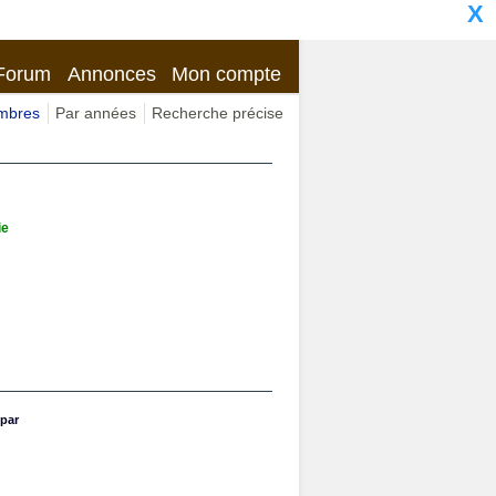
X
Forum
Annonces
Mon compte
imbres
Par années
Recherche précise
ie
par