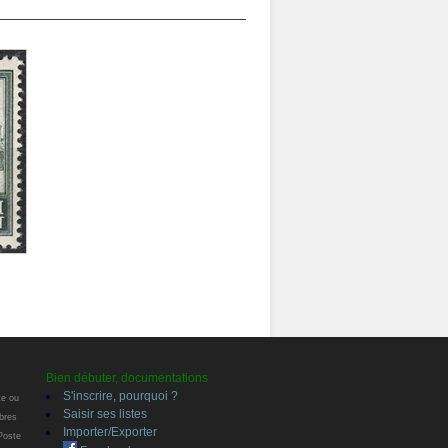
Bien débuter, documentations
S'inscrire, pourquoi ?
te ou
Saisir ses listes
bres
Importer/Exporter
 Poste