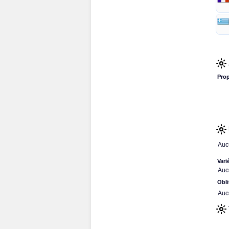
Prop
Auc
Vari
Auc
Obli
Auc