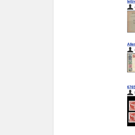
lett
Alle
6765