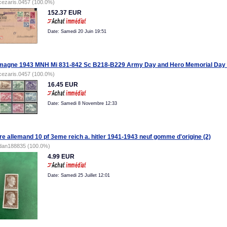
cezaris.0457 (100.0%)
152.37 EUR
Date: Samedi 20 Juin 19:51
magne 1943 MNH Mi 831-842 Sc B218-B229 Army Day and Hero Memorial Day 
cezaris.0457 (100.0%)
16.45 EUR
Date: Samedi 8 Novembre 12:33
re allemand 10 pf 3eme reich a. hitler 1941-1943 neuf gomme d'origine (2)
dan188835 (100.0%)
4.99 EUR
Date: Samedi 25 Juillet 12:01