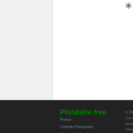
Philatelie
free
© 20
Tous l
France
galeri
Colonies Françaises
d'Alle