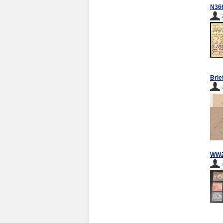
N36
Brie
WW2 