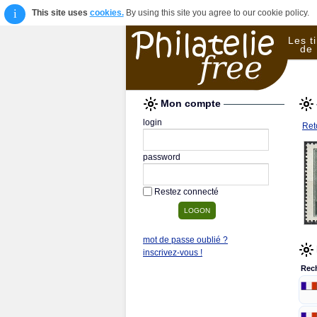
i
This site uses
cookies.
By using this site you agree to our cookie policy.
Les t
de 
Mon compte
login
Reto
password
Restez connecté
mot de passe oublié ?
inscrivez-vous !
Rec