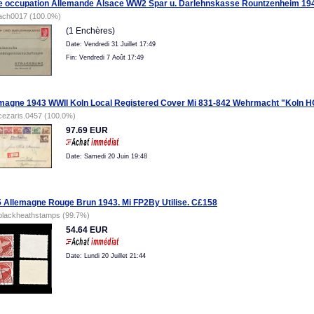
re occupation Allemande Alsace WW2 Spar u. Darlehnskasse Rountzenheim 19
ach0017 (100.0%)
(1 Enchères)
Date: Vendredi 31 Juillet 17:49
Fin: Vendredi 7 Août 17:49
magne 1943 WWII Koln Local Registered Cover Mi 831-842 Wehrmacht "Koln H
cezaris.0457 (100.0%)
97.69 EUR
Date: Samedi 20 Juin 19:48
 Allemagne Rouge Brun 1943. Mi FP2By Utilise. C£158
blackheathstamps (99.7%)
54.64 EUR
Date: Lundi 20 Juillet 21:44