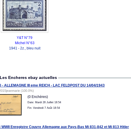
Y&T N°79
Michel N°63
1941 - 2z., bleu nuit
Les Encheres ebay actuelles
0 - ALLEMAGNE III eme REICH - LAC FELDPOST DU 14/04/1943
2015jeanmarie (100.0%)
(0 Enchères)
Date: Mardi 28 Juillet 18:54
Fin: Vendredi 7 Août 18:54
 WWII Enregistre Couvre Allemagne aux Pays-Bas Mi 831-842 et Mi 813 Hitler