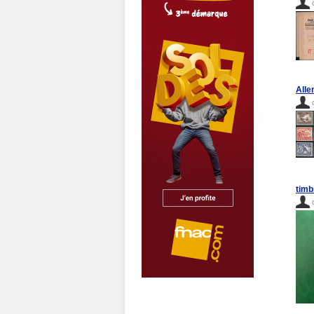
Alle
timb