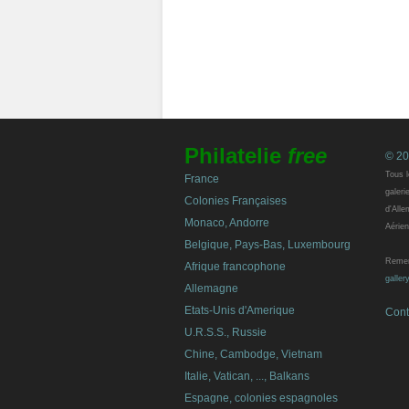
Philatelie
free
© 20
Tous l
France
galeri
Colonies Françaises
d'Alle
Monaco, Andorre
Aérien
Belgique, Pays-Bas, Luxembourg
Remerc
Afrique francophone
galler
Allemagne
Etats-Unis d'Amerique
Cont
U.R.S.S., Russie
Chine, Cambodge, Vietnam
Italie, Vatican, ..., Balkans
Espagne, colonies espagnoles