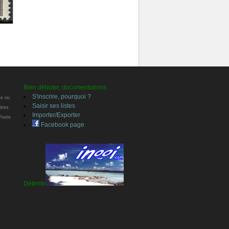
Bien débuter, documentations
S'inscrire, pourquoi ?
te ou
Saisir ses listes
bres
Importer/Exporter
 Poste
Facebook page
Détente