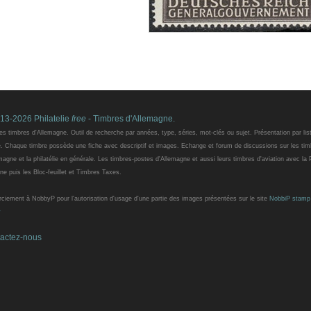
13-2026 Philatelie
free
- Timbres d'Allemagne.
es timbres d'Allemagne. Outil de recherche par années, type, séries, mot-clés ou sujet. Présentation par lis
e. Chaque timbre possède une fiche avec descriptif et images. Echange et forum de discussions sur les tim
magne et la philatélie en générale. Les timbres-postes d'Allemagne et aussi leurs timbres d'aviation avec la
ne puis les Bloc-feuillet et Timbres Taxes.
iement à NobbyP pour l'autorisation d'usage d'une partie des images présentées sur le site
NobbiP stamp
y
actez-nous