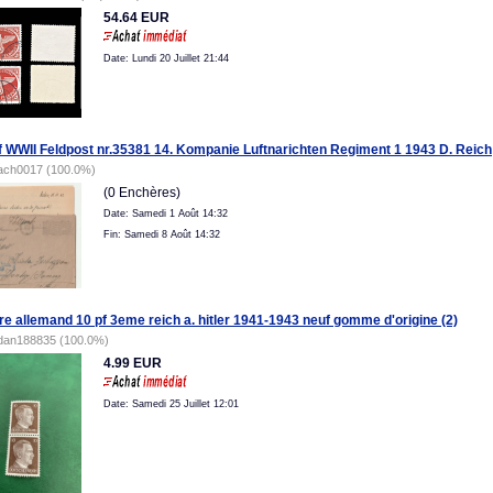
54.64 EUR
Date: Lundi 20 Juillet 21:44
f WWII Feldpost nr.35381 14. Kompanie Luftnarichten Regiment 1 1943 D. Reich
ach0017 (100.0%)
(0 Enchères)
Date: Samedi 1 Août 14:32
Fin: Samedi 8 Août 14:32
re allemand 10 pf 3eme reich a. hitler 1941-1943 neuf gomme d'origine (2)
dan188835 (100.0%)
4.99 EUR
Date: Samedi 25 Juillet 12:01