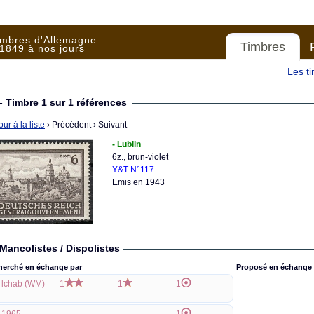
imbres d'Allemagne
Timbres
1849 à nos jours
Les t
- Timbre 1 sur 1 références
ur à la liste
› Précédent
› Suivant
- Lublin
6z., brun-violet
Y&T N°117
Emis en 1943
Mancolistes / Dispolistes
herché en échange par
Proposé en échange 
lchab (WM)
1
1
1