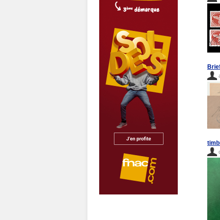
Brie
timb