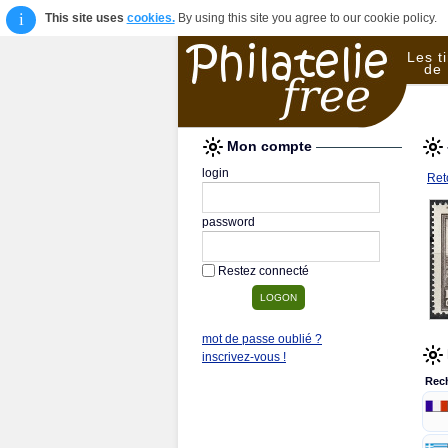
i
This site uses
cookies.
By using this site you agree to our cookie policy.
Les t
de 
Mon compte
login
Reto
password
Restez connecté
mot de passe oublié ?
inscrivez-vous !
Rec