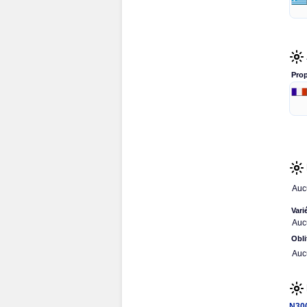
Prop
Auc
Vari
Auc
Obli
Auc
N30