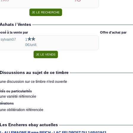
1965
1
Achats / Ventes
osé à la vente par
Offre d'achat par
sylvain07
1
0€/unit.
Discussions au sujet de ce timbre
une discussion sur ce timbre n'est ouverte
étés ou particularités
une variété référencée
térations
une oblitération référencée
Les Encheres ebay actuelles
0 - ALLEMAGNE III eme REICH - LAC FELDPOST DU 14/04/1943