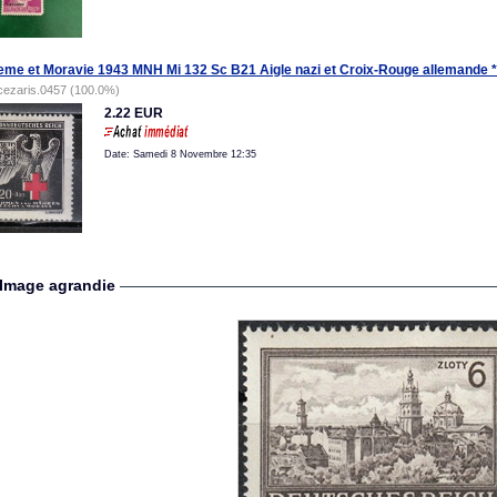
me et Moravie 1943 MNH Mi 132 Sc B21 Aigle nazi et Croix-Rouge allemande *
cezaris.0457 (100.0%)
2.22 EUR
Date: Samedi 8 Novembre 12:35
Image agrandie