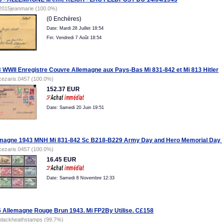
2015jeanmarie (100.0%)
(0 Enchères)
Date: Mardi 28 Juillet 18:54
Fin: Vendredi 7 Août 18:54
 WWII Enregistre Couvre Allemagne aux Pays-Bas Mi 831-842 et Mi 813 Hitler
cezaris.0457 (100.0%)
152.37 EUR
Date: Samedi 20 Juin 19:51
magne 1943 MNH Mi 831-842 Sc B218-B229 Army Day and Hero Memorial Day 
cezaris.0457 (100.0%)
16.45 EUR
Date: Samedi 8 Novembre 12:33
 Allemagne Rouge Brun 1943. Mi FP2By Utilise. C£158
blackheathstamps (99.7%)