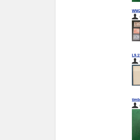
WW2 
L9.1
timb