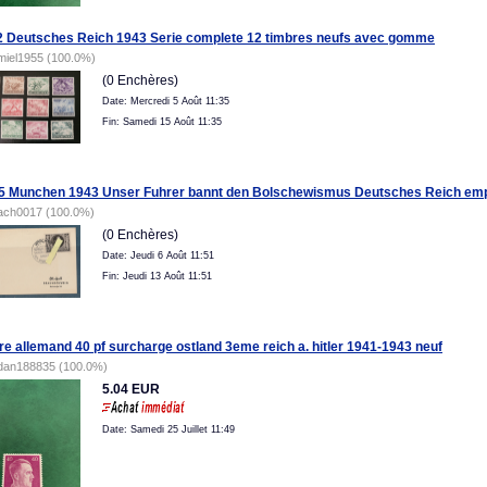
Deutsches Reich 1943 Serie complete 12 timbres neufs avec gomme
miel1955 (100.0%)
(0 Enchères)
Date: Mercredi 5 Août 11:35
Fin: Samedi 15 Août 11:35
5 Munchen 1943 Unser Fuhrer bannt den Bolschewismus Deutsches Reich emp
ach0017 (100.0%)
(0 Enchères)
Date: Jeudi 6 Août 11:51
Fin: Jeudi 13 Août 11:51
re allemand 40 pf surcharge ostland 3eme reich a. hitler 1941-1943 neuf
dan188835 (100.0%)
5.04 EUR
Date: Samedi 25 Juillet 11:49