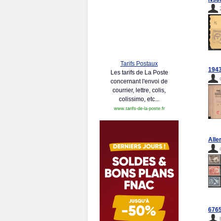
Tarifs Postaux
1943
Les tarifs de La Poste
concernant l'envoi de
courrier, lettre, colis,
colissimo, etc...
www.tarifs-de-la-poste.fr
Alle
6765