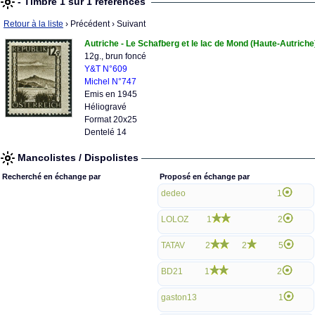
- Timbre 1 sur 1 références
Retour à la liste
› Précédent
› Suivant
Autriche - Le Schafberg et le lac de Mond (Haute-Autriche
12g., brun foncé
Y&T N°609
Michel N°747
Emis en 1945
Héliogravé
Format 20x25
Dentelé 14
Mancolistes / Dispolistes
Recherché en échange par
Proposé en échange par
dedeo
1
LOLOZ
1
2
TATAV
2
2
5
BD21
1
2
gaston13
1