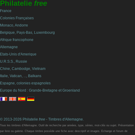
Philatelie
free
France
Colonies Françaises
Monaco, Andorre
Belgique, Pays-Bas, Luxembourg
Afrique francophone
Allemagne
Etats-Unis d'Amerique
U.R.S.S., Russie
Chine, Cambodge, Vietnam
Italie, Vatican, ..., Balkans
Espagne, colonies espagnoles
Europe du Nord : Grande-Bretagne et Groenland
© 2013-2026 Philatelie
free
- Timbres d'Allemagne.
Tous les timbres d'Allemagne. Outil de recherche par années, type, séries, mot-clés ou sujet. Présentation
par liste ou galerie. Chaque timbre possède une fiche avec descriptif et images. Echange et forum de