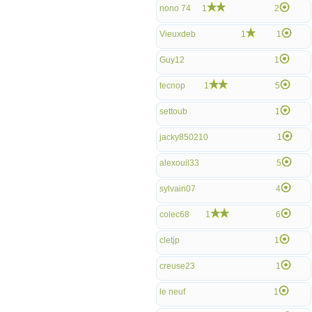
nono 74
1
2
Vieuxdeb
1
1
Guy12
1
tecnop
1
5
settoub
1
jacky850210
1
alexouil33
5
sylvain07
4
colec68
1
6
cletjp
1
creuse23
1
le neuf
1