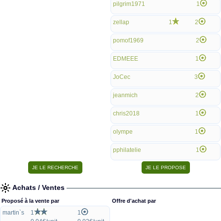
pilgrim1971
1
zellap
1
2
pomof1969
2
EDMEEE
1
JoCec
3
jeanmich
2
chris2018
1
olympe
1
pphilatelie
1
Achats / Ventes
Proposé à la vente par
Offre d'achat par
martin`s
1
1