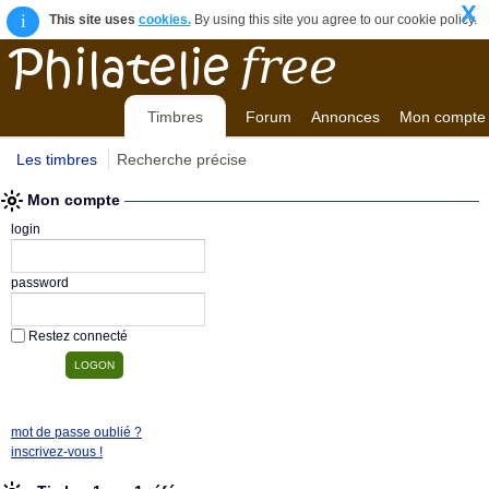
X
i
This site uses
cookies.
By using this site you agree to our cookie policy.
Timbres
Forum
Annonces
Mon compte
Les timbres
Recherche précise
Mon compte
login
password
Restez connecté
mot de passe oublié ?
inscrivez-vous !