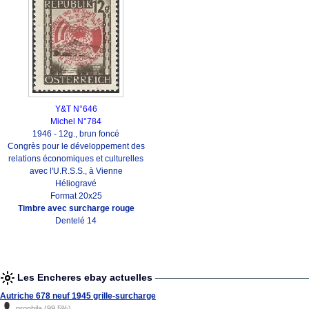
Y&T N°646
Michel N°784
1946 - 12g., brun foncé
Congrès pour le développement des
relations économiques et culturelles
avec l'U.R.S.S., à Vienne
Héliogravé
Format 20x25
Timbre avec surcharge rouge
Dentelé 14
Les Encheres ebay actuelles
Autriche 678 neuf 1945 grille-surcharge
prophila (99.5%)