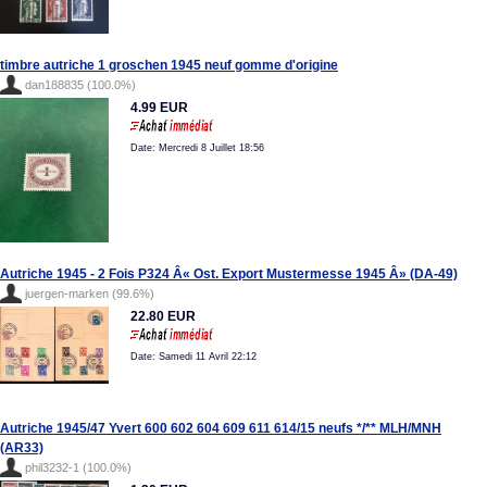
timbre autriche 1 groschen 1945 neuf gomme d'origine
dan188835 (100.0%)
4.99 EUR
Date: Mercredi 8 Juillet 18:56
Autriche 1945 - 2 Fois P324 Â« Ost. Export Mustermesse 1945 Â» (DA-49)
juergen-marken (99.6%)
22.80 EUR
Date: Samedi 11 Avril 22:12
Autriche 1945/47 Yvert 600 602 604 609 611 614/15 neufs */** MLH/MNH
(AR33)
phil3232-1 (100.0%)