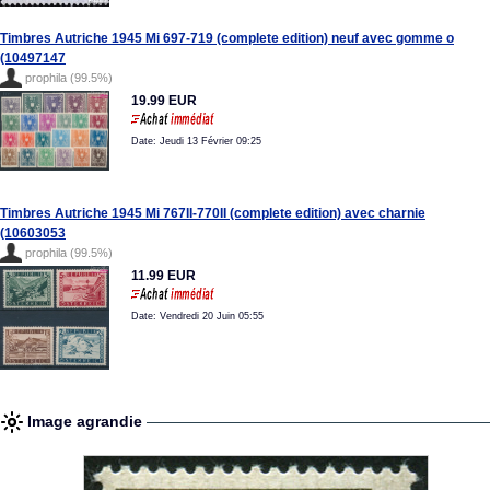
Timbres Autriche 1945 Mi 697-719 (complete edition) neuf avec gomme o
(10497147
prophila (99.5%)
19.99 EUR
Date: Jeudi 13 Février 09:25
Timbres Autriche 1945 Mi 767II-770II (complete edition) avec charnie
(10603053
prophila (99.5%)
11.99 EUR
Date: Vendredi 20 Juin 05:55
Image agrandie