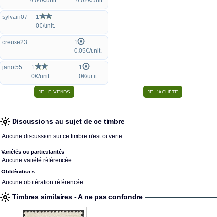
0.04€/unit.
0.02€/unit.
sylvain07
1
0€/unit.
creuse23
1
0.05€/unit.
janot55
1
1
0€/unit.
0€/unit.
Discussions au sujet de ce timbre
Aucune discussion sur ce timbre n'est ouverte
Variétés ou particularités
Aucune variété référencée
Oblitérations
Aucune oblitération référencée
Timbres similaires - A ne pas confondre