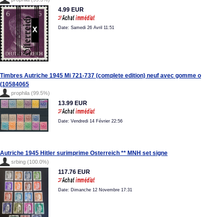
4.99 EUR
Date: Samedi 26 Avril 11:51
Timbres Autriche 1945 Mi 721-737 (complete edition) neuf avec gomme o
(10584065
prophila (99.5%)
13.99 EUR
Date: Vendredi 14 Février 22:56
Autriche 1945 Hitler surimprime Osterreich ** MNH set signe
srbing (100.0%)
117.76 EUR
Date: Dimanche 12 Novembre 17:31