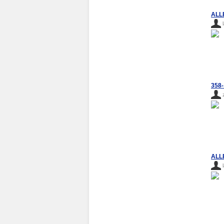
ALL
358-
ALL