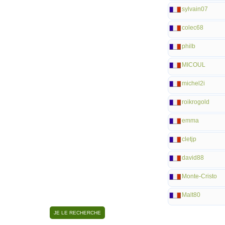
sylvain07
colec68
philb
MICOUL
michel2i
roikrogold
emma
cletjp
david88
Monte-Cristo
Malt80