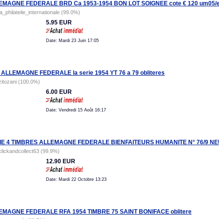
EMAGNE FEDERALE BRD Ca 1953-1954 BON LOT SOIGNEE cote € 120 um05/e
la_philatelie_internationale (99.0%)
5.95 EUR
Date: Mardi 23 Juin 17:05
 ALLEMAGNE FEDERALE la serie 1954 YT 76 a 79 obliteres
zitozani (100.0%)
6.00 EUR
Date: Vendredi 15 Août 16:17
IE 4 TIMBRES ALLEMAGNE FEDERALE BIENFAITEURS HUMANITE N° 76/9 NEU
clickandcollect63 (99.9%)
12.90 EUR
Date: Mardi 22 Octobre 13:23
EMAGNE FEDERALE RFA 1954 TIMBRE 75 SAINT BONIFACE oblitere