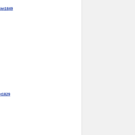
/et1849
t1829