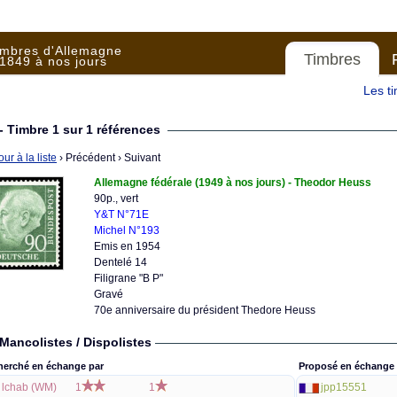
imbres d'Allemagne
Timbres
1849 à nos jours
Les t
- Timbre 1 sur 1 références
ur à la liste
› Précédent
› Suivant
Allemagne fédérale (1949 à nos jours) - Theodor Heuss
90p., vert
Y&T N°71E
Michel N°193
Emis en 1954
Dentelé 14
Filigrane "B P"
Gravé
70e anniversaire du président Thedore Heuss
Mancolistes / Dispolistes
herché en échange par
Proposé en échange 
lchab (WM)
1
1
jpp15551