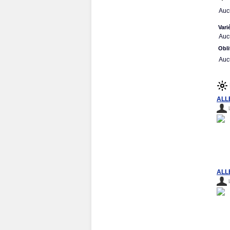
Auc
Vari
Auc
Obli
Auc
ALL
ALL