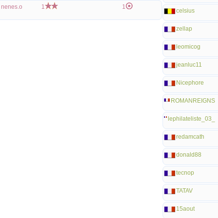
nenes.o
1
1
celsius
zellap
leomicog
jeanluc11
Nicephore
ROMANREIGNS
lephilateliste_03_
redamcath
donald88
tecnop
TATAV
15aout