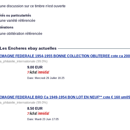
une discussion sur ce timbre n'est ouverte
étés ou particularités
une variété référencée
térations
une oblitération référencée
Les Encheres ebay actuelles
EMAGNE FEDERALE 1954-1955 BONNE COLLECTION OBLITEREE cote ca 200€ 
la_philatelie_internationale (99.0%)
9.00 EUR
Date: Mercredi 29 Juillet 16:25
EMAGNE FEDERALE BRD Ca 1949-1954 BON LOT EN NEUF** cote € 160 um05
la_philatelie_internationale (99.0%)
8.50 EUR
Date: Mardi 23 Juin 17:05