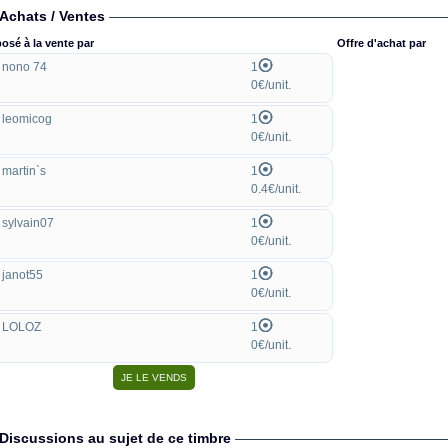
Achats / Ventes
osé à la vente par
Offre d'achat par
nono 74
1
0€/unit.
leomicog
1
0€/unit.
martin`s
1
0.4€/unit.
sylvain07
1
0€/unit.
janot55
1
0€/unit.
LOLOZ
1
0€/unit.
Discussions au sujet de ce timbre