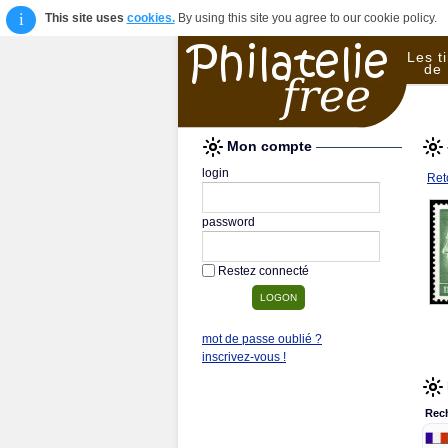
i
This site uses
cookies.
By using this site you agree to our cookie policy.
Les t
de 
Mon compte
login
Reto
password
Restez connecté
mot de passe oublié ?
inscrivez-vous !
Rec