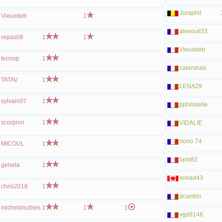
Juraphil
Vieuxdeb
1
alexouil33
repas08
1
1
Vieuxdeb
tecnop
1
calendula
TATAV
1
LENA29
sylvain07
1
pphilatelie
scorpion
1
VIDALIE
nono 74
MICOUL
1
lami82
genela
1
leinad43
chris2018
1
dcantrin
micheldoubles
1
1
1
vgd9146