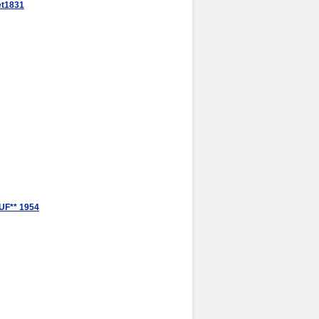
t1831
F** 1954