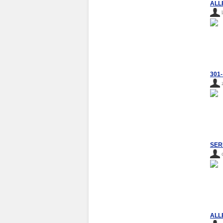
ALL
301-
SER
ALL