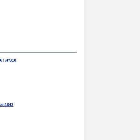
! /ef310
/et1842