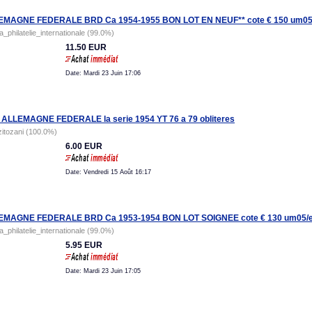
EMAGNE FEDERALE BRD Ca 1954-1955 BON LOT EN NEUF** cote € 150 um05
la_philatelie_internationale (99.0%)
11.50 EUR
Date: Mardi 23 Juin 17:06
 ALLEMAGNE FEDERALE la serie 1954 YT 76 a 79 obliteres
zitozani (100.0%)
6.00 EUR
Date: Vendredi 15 Août 16:17
EMAGNE FEDERALE BRD Ca 1953-1954 BON LOT SOIGNEE cote € 130 um05/e
la_philatelie_internationale (99.0%)
5.95 EUR
Date: Mardi 23 Juin 17:05