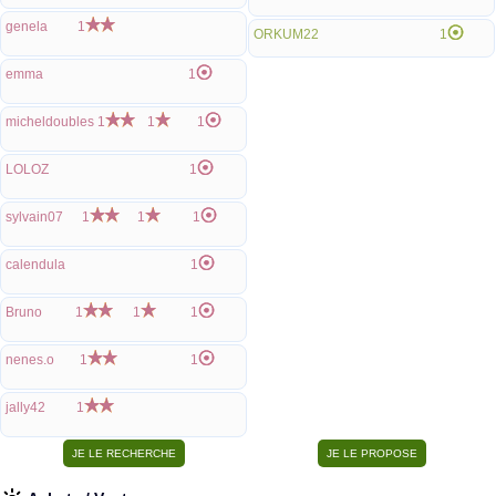
genela
1
ORKUM22
1
emma
1
micheldoubles
1
1
1
LOLOZ
1
sylvain07
1
1
1
calendula
1
Bruno
1
1
1
nenes.o
1
1
jally42
1