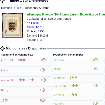
- Timbre 1 sur 1 références
Retour à la liste
› Précédent
› Suivant
Allemagne fédérale (1949 à nos jours) - Exposition de Stut
7p., jaune-olive, noir et brun-rouge
Y&T N°89
Michel N°212
Emis en 1955
Dentelé 13x13½
Filigrane "B P"
Mancolistes / Dispolistes
Recherché en échange par
Proposé en échange par
jpp15551
1
1
zinzin42
1
zellap
1
Gene
1
scorpion
1
michel59
1
1
1
Vieuxdeb
1
1
Pinzy
1
VK2020
1
1965
1
jeanmich
1