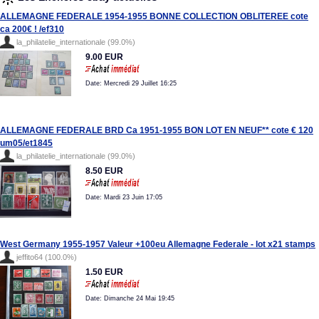
ALLEMAGNE FEDERALE 1954-1955 BONNE COLLECTION OBLITEREE cote
ca 200€ ! /ef310
la_philatelie_internationale (99.0%)
9.00 EUR
Date: Mercredi 29 Juillet 16:25
ALLEMAGNE FEDERALE BRD Ca 1951-1955 BON LOT EN NEUF** cote € 120
um05/et1845
la_philatelie_internationale (99.0%)
8.50 EUR
Date: Mardi 23 Juin 17:05
West Germany 1955-1957 Valeur +100eu Allemagne Federale - lot x21 stamps
jeffito64 (100.0%)
1.50 EUR
Date: Dimanche 24 Mai 19:45