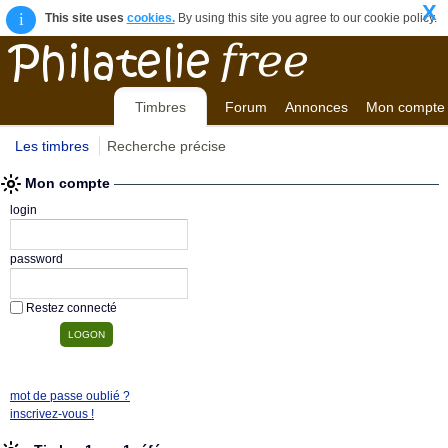
X
i
This site uses
cookies.
By using this site you agree to our cookie policy.
Timbres
Forum
Annonces
Mon compte
Les timbres
Recherche précise
Mon compte
login
password
Restez connecté
mot de passe oublié ?
inscrivez-vous !