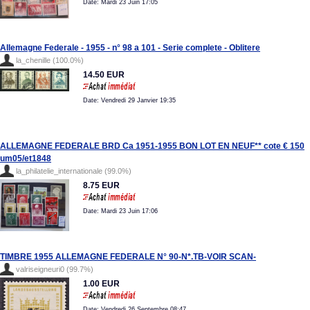
Date: Mardi 23 Juin 17:05
Allemagne Federale - 1955 - n° 98 a 101 - Serie complete - Oblitere
la_chenille (100.0%)
14.50 EUR
Date: Vendredi 29 Janvier 19:35
ALLEMAGNE FEDERALE BRD Ca 1951-1955 BON LOT EN NEUF** cote € 150
um05/et1848
la_philatelie_internationale (99.0%)
8.75 EUR
Date: Mardi 23 Juin 17:06
TIMBRE 1955 ALLEMAGNE FEDERALE N° 90-N*.TB-VOIR SCAN-
valriseigneuri0 (99.7%)
1.00 EUR
Date: Vendredi 26 Septembre 08:47