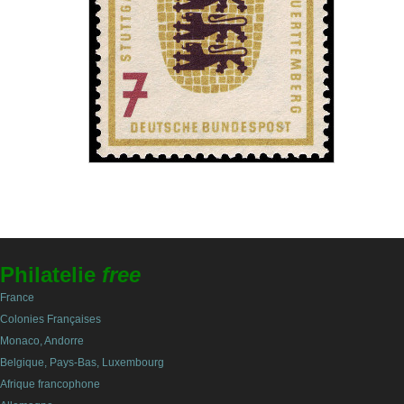
Philatelie
free
France
Colonies Françaises
Monaco, Andorre
Belgique, Pays-Bas, Luxembourg
Afrique francophone