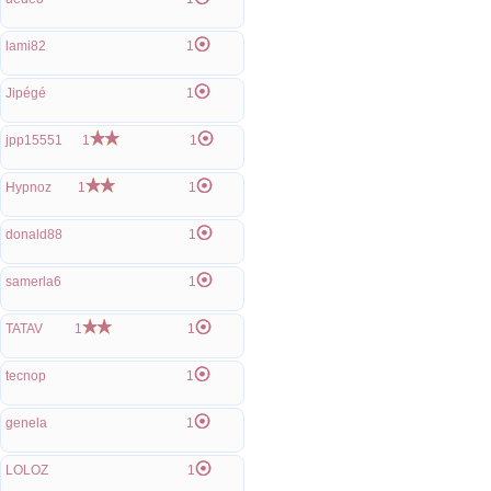
lami82
1
Jipégé
1
jpp15551
1
1
Hypnoz
1
1
donald88
1
samerla6
1
TATAV
1
1
tecnop
1
genela
1
LOLOZ
1