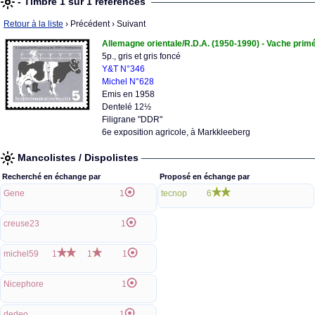
- Timbre 1 sur 1 références
Retour à la liste
› Précédent
› Suivant
Allemagne orientale/R.D.A. (1950-1990) - Vache prim
5p., gris et gris foncé
Y&T N°346
Michel N°628
Emis en 1958
Dentelé 12½
Filigrane "DDR"
6e exposition agricole, à Markkleeberg
Mancolistes / Dispolistes
Recherché en échange par
Proposé en échange par
Gene
1
tecnop
6
creuse23
1
michel59
1
1
1
Nicephore
1
dedeo
1