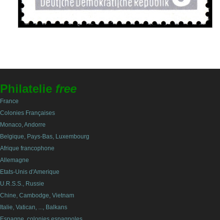
Philatelie
free
France
Colonies Françaises
Monaco, Andorre
Belgique, Pays-Bas, Luxembourg
Afrique francophone
Allemagne
Etats-Unis d'Amerique
U.R.S.S., Russie
Chine, Cambodge, Vietnam
Italie, Vatican, ..., Balkans
Espagne, colonies espagnoles