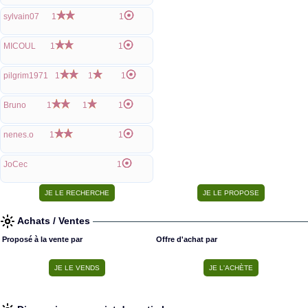
sylvain07
1
1
MICOUL
1
1
pilgrim1971
1
1
1
Bruno
1
1
1
nenes.o
1
1
JoCec
1
Achats / Ventes
Proposé à la vente par
Offre d'achat par