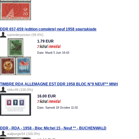
DDR 657-659 (edition complete) neuf 1958 spartakiade
sammlerposten (99.6%)
1.79 EUR
Date: Mardi 5 Juin 16:43
TIMBRE RDA ALLEMAGNE EST DDR 1958 BLOC N°9 NEUF** MNH
shkc49 (100.0%)
16.00 EUR
Date: Samedi 18 Octobre 11:02
DDR - RDA - 1958 - Bloc Michel 15 - Neuf ** - BUCHENWALD
walpurgis54 (100.0%)