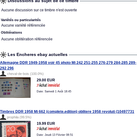
Discussions au sujet de ce timbre
Aucune discussion sur ce timbre n'est ouverte
Variétés ou particularités
Aucune variété référencée
Oblitérations
Aucune oblitération référencée
Les Encheres ebay actuelles
Allemagne DDR 1949-1958 voir 45 photo Mi 242 251-255 276-279 284-285 289-
292 296
cheval-de-bois (100.0%)
29.00 EUR
Date: Samedi 1 Août 18:45
Timbres DDR 1958 Mi 662 (complete.edition) oblitere 1958 revoluti (10497731
prophila (99.5%)
19.99 EUR
Date: Jeudi 13 Février 08:51