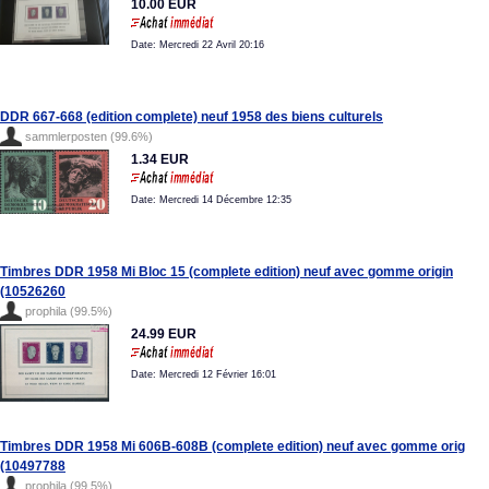
10.00 EUR
Date: Mercredi 22 Avril 20:16
DDR 667-668 (edition complete) neuf 1958 des biens culturels
sammlerposten (99.6%)
1.34 EUR
Date: Mercredi 14 Décembre 12:35
Timbres DDR 1958 Mi Bloc 15 (complete edition) neuf avec gomme origin
(10526260
prophila (99.5%)
24.99 EUR
Date: Mercredi 12 Février 16:01
Timbres DDR 1958 Mi 606B-608B (complete edition) neuf avec gomme orig
(10497788
prophila (99.5%)