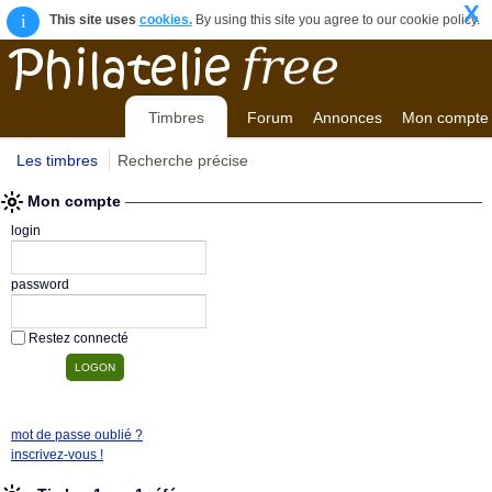
X
i
This site uses
cookies.
By using this site you agree to our cookie policy.
Timbres
Forum
Annonces
Mon compte
Les timbres
Recherche précise
Mon compte
login
password
Restez connecté
mot de passe oublié ?
inscrivez-vous !