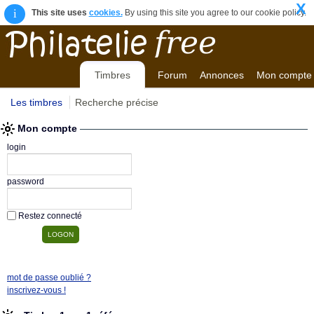
X
i
This site uses
cookies.
By using this site you agree to our cookie policy.
Timbres
Forum
Annonces
Mon compte
Les timbres
Recherche précise
Mon compte
login
password
Restez connecté
mot de passe oublié ?
inscrivez-vous !