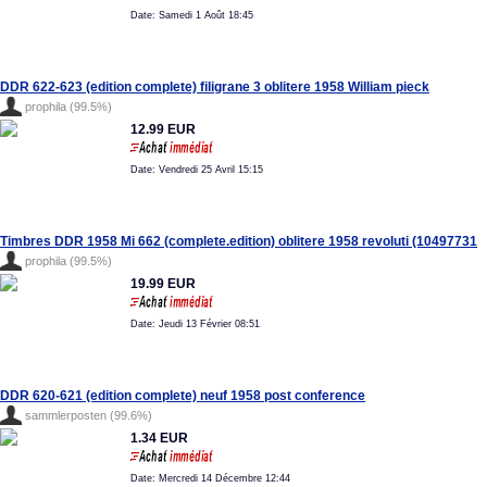
Date: Samedi 1 Août 18:45
DDR 622-623 (edition complete) filigrane 3 oblitere 1958 William pieck
prophila (99.5%)
12.99 EUR
Date: Vendredi 25 Avril 15:15
Timbres DDR 1958 Mi 662 (complete.edition) oblitere 1958 revoluti (10497731
prophila (99.5%)
19.99 EUR
Date: Jeudi 13 Février 08:51
DDR 620-621 (edition complete) neuf 1958 post conference
sammlerposten (99.6%)
1.34 EUR
Date: Mercredi 14 Décembre 12:44