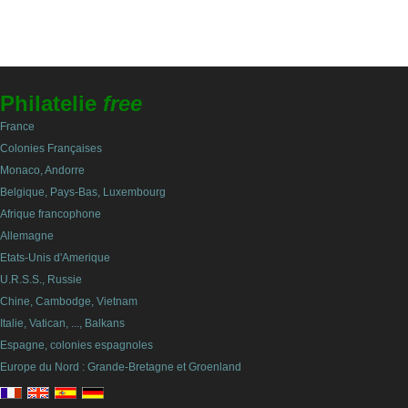
Philatelie
free
France
Colonies Françaises
Monaco, Andorre
Belgique, Pays-Bas, Luxembourg
Afrique francophone
Allemagne
Etats-Unis d'Amerique
U.R.S.S., Russie
Chine, Cambodge, Vietnam
Italie, Vatican, ..., Balkans
Espagne, colonies espagnoles
Europe du Nord : Grande-Bretagne et Groenland