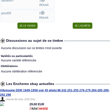
sylvain07
1
0€/unit.
janot55
1
0€/unit.
Discussions au sujet de ce timbre
Aucune discussion sur ce timbre n'est ouverte
Variétés ou particularités
Aucune variété référencée
Oblitérations
Aucune oblitération référencée
Les Encheres ebay actuelles
Allemagne DDR 1949-1958 voir 45 photo Mi 242 251-255 276-279 284-285 289-
292 296
cheval-de-bois (100.0%)
29.00 EUR