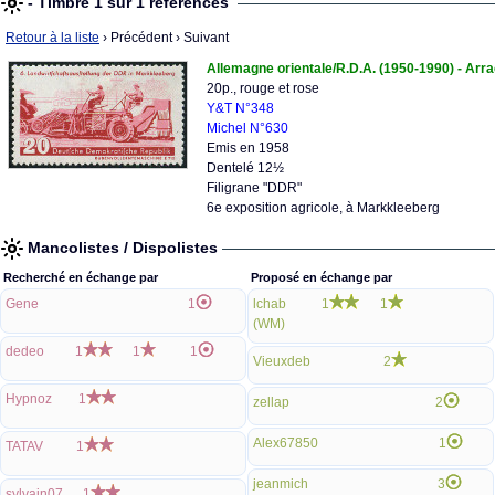
- Timbre 1 sur 1 références
Retour à la liste
› Précédent
› Suivant
Allemagne orientale/R.D.A. (1950-1990) - Arr
20p., rouge et rose
Y&T N°348
Michel N°630
Emis en 1958
Dentelé 12½
Filigrane "DDR"
6e exposition agricole, à Markkleeberg
Mancolistes / Dispolistes
Recherché en échange par
Proposé en échange par
Gene
1
lchab
1
1
(WM)
dedeo
1
1
1
Vieuxdeb
2
Hypnoz
1
zellap
2
Alex67850
1
TATAV
1
jeanmich
3
sylvain07
1