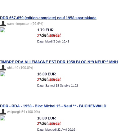
DDR 657-659 (edition complete) neuf 1958 spartakiade
sammlerposten (99.6%)
1.79 EUR
Date: Mardi 5 Juin 16:43
TIMBRE RDA ALLEMAGNE EST DDR 1958 BLOC N°9 NEUF** MNH
shkc49 (100.0%)
16.00 EUR
Date: Samedi 18 Octobre 11:02
DDR - RDA - 1958 - Bloc Michel 15 - Neuf ** - BUCHENWALD
walpurgis54 (100.0%)
10.00 EUR
Date: Mercredi 22 Avril 20:16