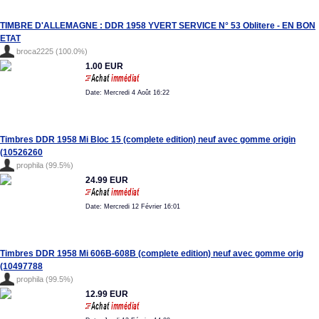
TIMBRE D'ALLEMAGNE : DDR 1958 YVERT SERVICE N° 53 Oblitere - EN BON
ETAT
broca2225 (100.0%)
1.00 EUR
Date: Mercredi 4 Août 16:22
Timbres DDR 1958 Mi Bloc 15 (complete edition) neuf avec gomme origin
(10526260
prophila (99.5%)
24.99 EUR
Date: Mercredi 12 Février 16:01
Timbres DDR 1958 Mi 606B-608B (complete edition) neuf avec gomme orig
(10497788
prophila (99.5%)
12.99 EUR