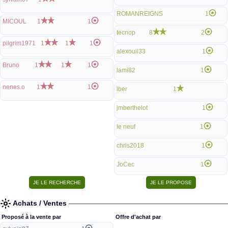
ROMANREIGNS
1
MICOUL
1
1
tecnop
8
2
pilgrim1971
1
1
1
alexouil33
1
Bruno
1
1
1
lami82
1
nenes.o
1
1
lber
1
jmberthelot
1
le neuf
1
chris2018
1
JoCec
1
Achats / Ventes
Proposé à la vente par
Offre d'achat par