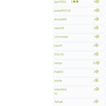
jpp15551
1
5
jacky850210
8
donald88
1
mipa38
1
13christian
1
jojo26
1
DALOU
1
zellap
10
Pat083
2
azerty
1
sebastien
1
31
Jipégé
1