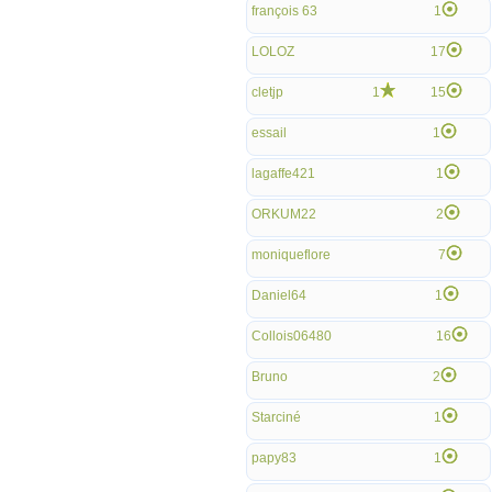
françois 63
1
LOLOZ
17
cletjp
1
15
essail
1
lagaffe421
1
ORKUM22
2
moniqueflore
7
Daniel64
1
Collois06480
16
Bruno
2
Starciné
1
papy83
1