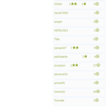
TATAV
2
1
5
Alex67850
1
sergio
1
XERIUS01
1
Tifai
1
sylvain07
7
5
pphilatelie
2
4
scorpion
1
27
alexouil33
5
annie85
1
michel2i
26
Toinette
1