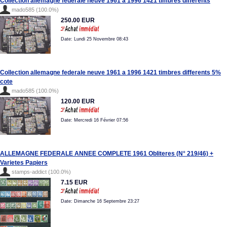
Collection allemagne federale neuve 1961 a 1996 1421 timbres differents
mado585 (100.0%)
250.00 EUR
Date: Lundi 25 Novembre 08:43
Collection allemagne federale neuve 1961 a 1996 1421 timbres differents 5%
cote
mado585 (100.0%)
120.00 EUR
Date: Mercredi 16 Février 07:56
ALLEMAGNE FEDERALE ANNEE COMPLETE 1961 Obliteres (N° 219/46) +
Varietes Papiers
stamps-addict (100.0%)
7.15 EUR
Date: Dimanche 16 Septembre 23:27