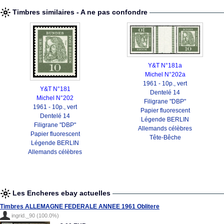
Timbres similaires - A ne pas confondre
Y&T N°181a
Michel N°202a
1961 - 10p., vert
Y&T N°181
Dentelé 14
Michel N°202
Filigrane "DBP"
1961 - 10p., vert
Papier fluorescent
Dentelé 14
Légende BERLIN
Filigrane "DBP"
Allemands célèbres
Papier fluorescent
Tête-Bêche
Légende BERLIN
Allemands célèbres
Les Encheres ebay actuelles
Timbres ALLEMAGNE FEDERALE ANNEE 1961 Oblitere
ingrid._90 (100.0%)