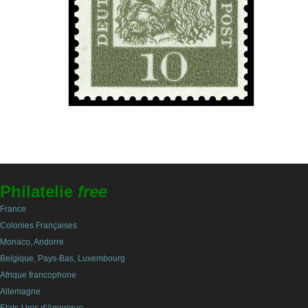
Philatelie
free
France
Colonies Françaises
Monaco, Andorre
Belgique, Pays-Bas, Luxembourg
Afrique francophone
Allemagne