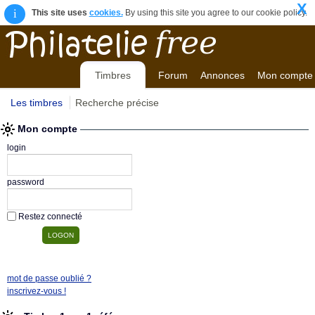
X
i
This site uses
cookies.
By using this site you agree to our cookie policy.
Timbres
Forum
Annonces
Mon compte
Les timbres
Recherche précise
Mon compte
login
password
Restez connecté
mot de passe oublié ?
inscrivez-vous !