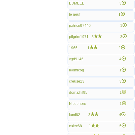
EDMEEE
3
le neuf
1
patrice97440
1
pilgrim1971
3
3
1965
1
1
vgd9146
4
leomicog
1
creuse23
3
dom.phil95
1
Nicephore
1
lami82
3
4
colec68
1
5