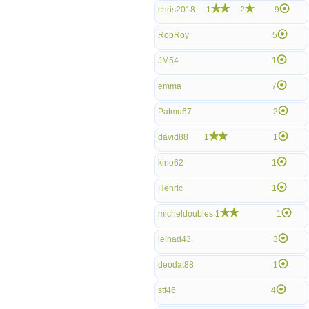
chris2018
1
2
9
RobRoy
5
JM54
1
emma
7
Patmu67
2
david88
1
1
kino62
1
Henric
1
micheldoubles
1
1
leinad43
3
deodat88
1
stf46
4