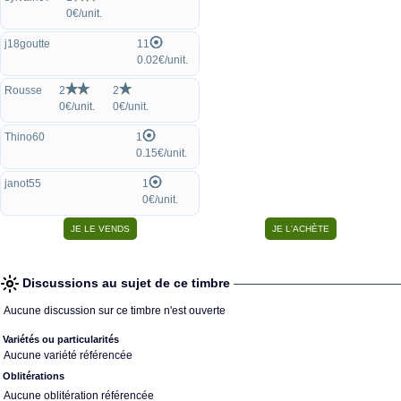
0€/unit.
j18goutte
11
0.02€/unit.
Rousse
2
2
0€/unit.
0€/unit.
Thino60
1
0.15€/unit.
janot55
1
0€/unit.
Discussions au sujet de ce timbre
Aucune discussion sur ce timbre n'est ouverte
Variétés ou particularités
Aucune variété référencée
Oblitérations
Aucune oblitération référencée