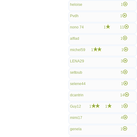
heloise
1
Pvdh
1
nono 74
1
11
alflad
1
michel59
1
1
LENA29
3
settoub
5
selene44
1
dcantrin
14
Guy12
1
1
1
mimi17
4
genela
1