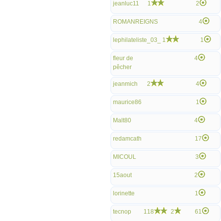
jeanluc11
1
2
ROMANREIGNS
4
lephilateliste_03_
1
1
fleur de
4
pêcher
jeanmich
2
4
maurice86
1
Malt80
4
redamcath
17
MICOUL
3
15aout
2
lorinette
1
tecnop
118
2
61