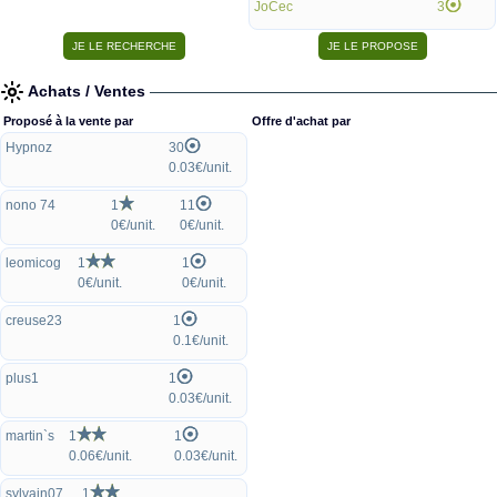
JoCec
3
Achats / Ventes
Proposé à la vente par
Offre d'achat par
Hypnoz
30
0.03€/unit.
nono 74
1
11
0€/unit.
0€/unit.
leomicog
1
1
0€/unit.
0€/unit.
creuse23
1
0.1€/unit.
plus1
1
0.03€/unit.
martin`s
1
1
0.06€/unit.
0.03€/unit.
sylvain07
1