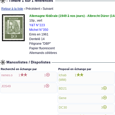
- Timbre 1 sur 1 références
Retour à la liste
› Précédent
› Suivant
Allemagne fédérale (1949 à nos jours) - Albrecht Dürer (1
10p., vert
Y&T N°223
Michel N°350
Emis en 1961
Dentelé 14
Filigrane "DBP"
Papier fluorescent
Allemands célèbres
Mancolistes / Dispolistes
Recherché en échange par
Proposé en échange par
nenes.o
1
1
lchab
1
(WM)
JOS49
1
BD21
3
Gene
3
DC30
3