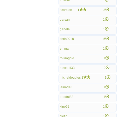
15aout
1
scorpion
1
3
garsan
1
genela
1
chris2018
5
emma
1
roikrogold
1
alexouil33
2
micheldoubles
1
1
leinad43
1
deodat88
1
kino62
1
cletjp
1