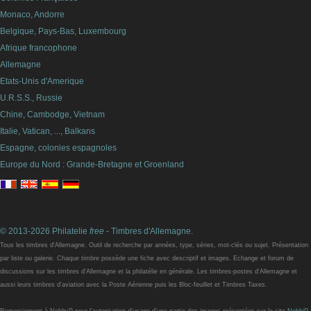
Monaco, Andorre
Belgique, Pays-Bas, Luxembourg
Afrique francophone
Allemagne
Etats-Unis d'Amerique
U.R.S.S., Russie
Chine, Cambodge, Vietnam
Italie, Vatican, ..., Balkans
Espagne, colonies espagnoles
Europe du Nord : Grande-Bretagne et Groenland
© 2013-2026 Philatelie
free
- Timbres d'Allemagne.
Tous les timbres d'Allemagne. Outil de recherche par années, type, séries, mot-clés ou sujet. Présentation
par liste ou galerie. Chaque timbre possède une fiche avec descriptif et images. Echange et forum de
discussions sur les timbres d'Allemagne et la philatélie en générale. Les timbres-postes d'Allemagne et
aussi leurs timbres d'aviation avec la Poste Aérienne puis les Bloc-feuillet et Timbres Taxes.