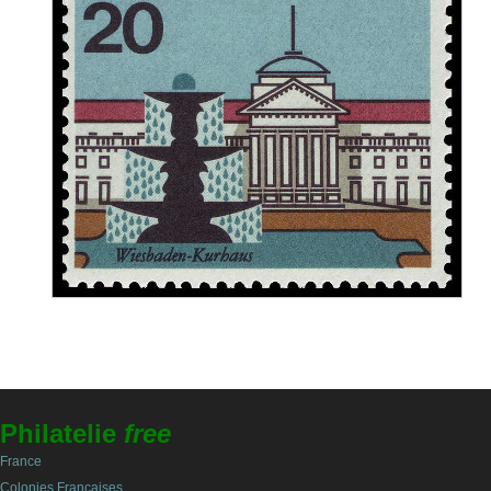
Philatelie
free
France
Colonies Françaises