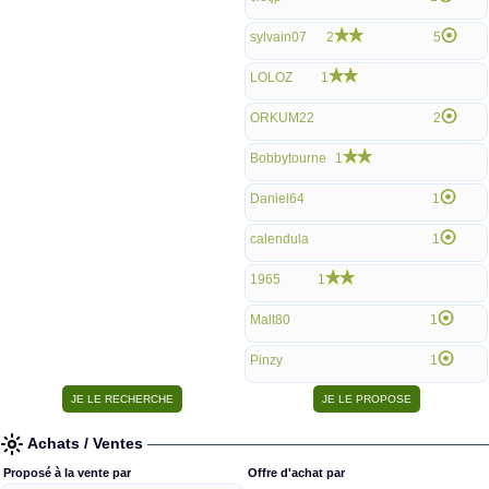
sylvain07
2
5
LOLOZ
1
ORKUM22
2
Bobbytourne
1
Daniel64
1
calendula
1
1965
1
Malt80
1
Pinzy
1
Achats / Ventes
Proposé à la vente par
Offre d'achat par