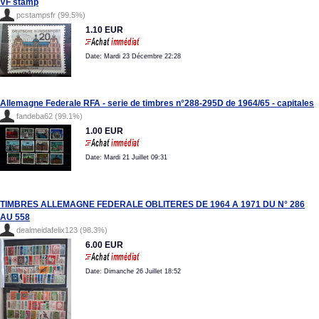
VF stamp
pcstampsfr (99.5%)
1.10 EUR
Date: Mardi 23 Décembre 22:28
Allemagne Federale RFA - serie de timbres n°288-295D de 1964/65 - capitales
fandeba62 (99.1%)
1.00 EUR
Date: Mardi 21 Juillet 09:31
TIMBRES ALLEMAGNE FEDERALE OBLITERES DE 1964 A 1971 DU N° 286
AU 558
dealmeidafelix123 (98.3%)
6.00 EUR
Date: Dimanche 26 Juillet 18:52