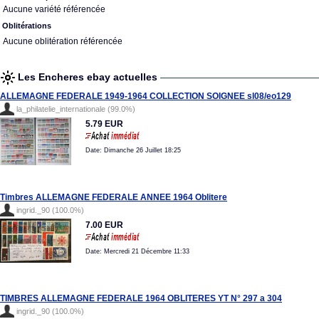
Aucune variété référencée
Oblitérations
Aucune oblitération référencée
Les Encheres ebay actuelles
ALLEMAGNE FEDERALE 1949-1964 COLLECTION SOIGNEE sl08/eo129
la_philatelie_internationale (99.0%)
5.79 EUR
Date: Dimanche 26 Juillet 18:25
Timbres ALLEMAGNE FEDERALE ANNEE 1964 Oblitere
ingrid._90 (100.0%)
7.00 EUR
Date: Mercredi 21 Décembre 11:33
TIMBRES ALLEMAGNE FEDERALE 1964 OBLITERES YT N° 297 a 304
ingrid._90 (100.0%)