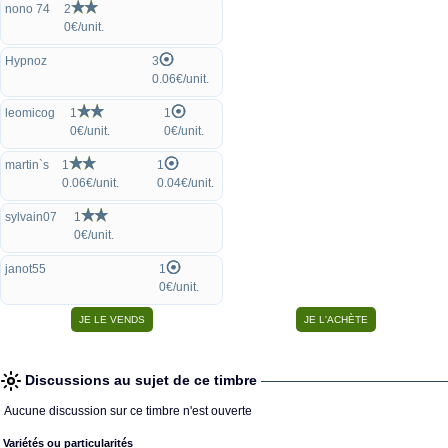
nono 74
2
0€/unit.
Hypnoz
3
0.06€/unit.
leomicog
1
1
0€/unit.
0€/unit.
martin`s
1
1
0.06€/unit.
0.04€/unit.
sylvain07
1
0€/unit.
janot55
1
0€/unit.
Discussions au sujet de ce timbre
Aucune discussion sur ce timbre n'est ouverte
Variétés ou particularités