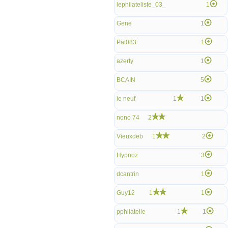
lephilateliste_03_
1
Gene
1
Pat083
1
azerty
1
BCAIN
5
le neuf
1
1
nono 74
2
Vieuxdeb
1
2
Hypnoz
3
dcantrin
1
Guy12
1
1
pphilatelie
1
1