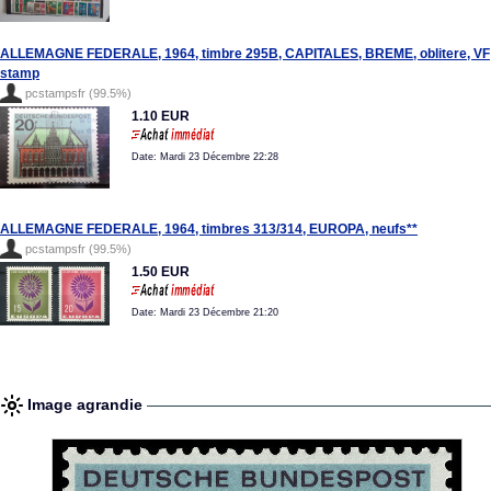
ALLEMAGNE FEDERALE, 1964, timbre 295B, CAPITALES, BREME, oblitere, VF
stamp
pcstampsfr (99.5%)
1.10 EUR
Date: Mardi 23 Décembre 22:28
ALLEMAGNE FEDERALE, 1964, timbres 313/314, EUROPA, neufs**
pcstampsfr (99.5%)
1.50 EUR
Date: Mardi 23 Décembre 21:20
Image agrandie