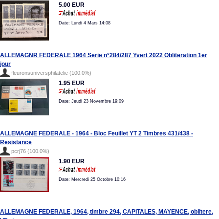
5.00 EUR
Date: Lundi 4 Mars 14:08
ALLEMAGNR FEDERALE 1964 Serie n°284/287 Yvert 2022 Obliteration 1er
jour
fleuronsuniversphilatelie (100.0%)
1.95 EUR
Date: Jeudi 23 Novembre 19:09
ALLEMAGNE FEDERALE - 1964 - Bloc Feuillet YT 2 Timbres 431/438 -
Resistance
pcrj76 (100.0%)
1.90 EUR
Date: Mercredi 25 Octobre 10:16
ALLEMAGNE FEDERALE, 1964, timbre 294, CAPITALES, MAYENCE, oblitere,