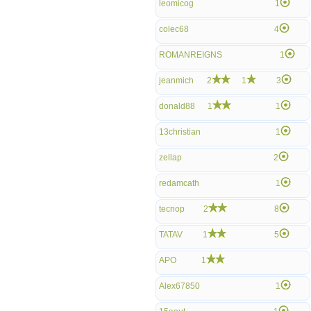
leomicog
1
colec68
4
ROMANREIGNS
1
jeanmich
2
1
3
donald88
1
1
13christian
1
zellap
2
redamcath
1
tecnop
2
8
TATAV
1
5
APO
1
Alex67850
1