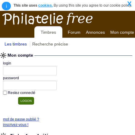
X
i
This site uses
cookies.
By using this site you agree to our cookie policy.
Timbres
Forum
Annonces
Mon compte
Les timbres
Recherche précise
Mon compte
login
password
Restez connecté
mot de passe oublié ?
inscrivez-vous !