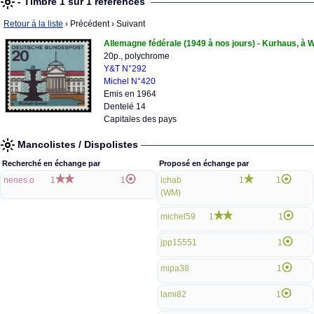
- Timbre 1 sur 1 références
Retour à la liste
› Précédent
› Suivant
Allemagne fédérale (1949 à nos jours) - Kurhaus, à
20p., polychrome
Y&T N°292
Michel N°420
Emis en 1964
Dentelé 14
Capitales des pays
Mancolistes / Dispolistes
Recherché en échange par
Proposé en échange par
nenes.o
1
1
lchab
1
1
(WM)
michel59
1
1
jpp15551
1
mipa38
1
lami82
1