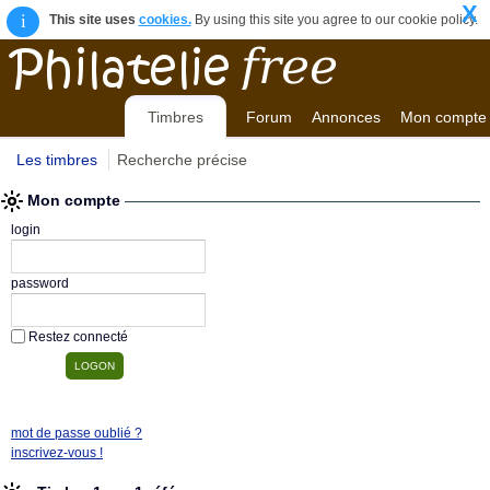
X
i
This site uses
cookies.
By using this site you agree to our cookie policy.
Timbres
Forum
Annonces
Mon compte
Les timbres
Recherche précise
Mon compte
login
password
Restez connecté
mot de passe oublié ?
inscrivez-vous !