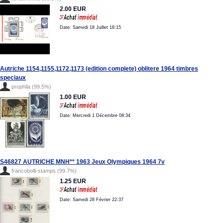
2.00 EUR
Date: Samedi 18 Juillet 18:15
Autriche 1154,1155,1172,1173 (edition complete) oblitere 1964 timbres
speciaux
prophila (99.5%)
1.00 EUR
Date: Mercredi 1 Décembre 08:34
S46827 AUTRICHE MNH** 1963 Jeux Olympiques 1964 7v
francobolli-stamps (99.7%)
1.25 EUR
Date: Samedi 28 Février 22:37