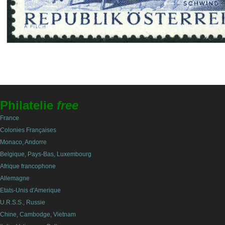
Philatelie
free
France
Colonies Françaises
Monaco, Andorre
Belgique, Pays-Bas, Luxembourg
Afrique francophone
Allemagne
Etats-Unis d'Amerique
U.R.S.S., Russie
Chine, Cambodge, Vietnam