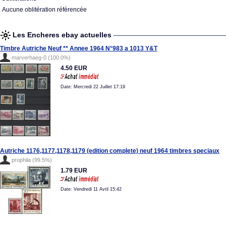
Aucune oblitération référencée
Les Encheres ebay actuelles
Timbre Autriche Neuf ** Annee 1964 N°983 a 1013 Y&T
marverhaeg-0 (100.0%)
4.50 EUR
Date: Mercredi 22 Juillet 17:19
Autriche 1176,1177,1178,1179 (edition complete) neuf 1964 timbres speciaux
prophila (99.5%)
1.79 EUR
Date: Vendredi 11 Avril 15:42