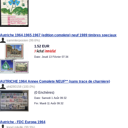
Autriche 1964,1965,1967 (edition complete) neuf 1989 timbres speciaux
sammlerposten (99.6%)
1.52 EUR
Date: Jeudi 13 Février 07:34
AUTRICHE 1964 Annee Complete NEUF** (sans trace de charniere)
phil280158 (100.0%)
(0 Enchères)
Date: Samedi 1 Août 09:32
Fin: Mardi 11 Août 09:32
Autriche - FDC Europa 1964
lionel.milville (99.9%)