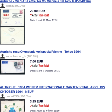
Autriche - Cie SAS Lettre 1er Vol Vienne a Tel Aviv le 05/04/1964
pejm83 (99.7%)
20.00 EUR
Date: Lundi 16 Mars 17:31
Autriche recu Olympiade vol special Vienne - Tokyo 1964
sammlershop_tk (100.0%)
7.00 EUR
Date: Mardi 7 Octobre 08:31
AUTRICHE : 1964 WIENER INTERNATIONALE GARTENSCHAU APRIL BIS
OKTOBER 1964 - NEUF
broca2225 (100.0%)
3.95 EUR
Date: Jeudi 13 Février 11:16