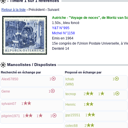
- Timbre 1 sur 1 références
Retour à la liste
› Précédent
› Suivant
Autriche - "Voyage de noces", de Moritz van S
1.50s., bleu foncé
Y&T N°995
Michel N°1158
Emis en 1964
15e congrès de l'Union Postale Universelle, à V
Dentelé 14
Mancolistes / Dispolistes
Recherché en échange par
Proposé en échange par
Alex67850
1
lchab
1
(WM)
Gene
1
tecnop
2
1
1
sylvain07
1
Henric
1
jpp15551
1
pilgrim1971
1
1
1
colec68
2