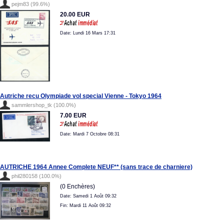
pejm83 (99.6%)
20.00 EUR
Date: Lundi 16 Mars 17:31
Autriche recu Olympiade vol special Vienne - Tokyo 1964
sammlershop_tk (100.0%)
7.00 EUR
Date: Mardi 7 Octobre 08:31
AUTRICHE 1964 Annee Complete NEUF** (sans trace de charniere)
phil280158 (100.0%)
(0 Enchères)
Date: Samedi 1 Août 09:32
Fin: Mardi 11 Août 09:32