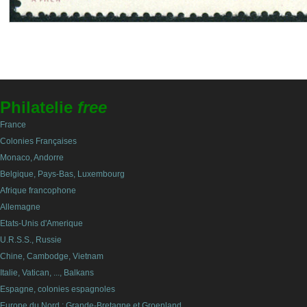
Philatelie
free
France
Colonies Françaises
Monaco, Andorre
Belgique, Pays-Bas, Luxembourg
Afrique francophone
Allemagne
Etats-Unis d'Amerique
U.R.S.S., Russie
Chine, Cambodge, Vietnam
Italie, Vatican, ..., Balkans
Espagne, colonies espagnoles
Europe du Nord : Grande-Bretagne et Groenland