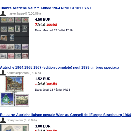
Timbre Autriche Neuf ** Annee 1964 N°983 a 1013 Y&T
marverhaeg-0 (100.0%)
4.50 EUR
Date: Mercredi 22 Juillet 17:19
Autriche 1964,1965,1967 (edition complete) neuf 1989 timbres speciaux
sammlerposten (99.6%)
1.52 EUR
Date: Jeudi 13 Février 07:34
Ete carte Autriche liaison postale Wien au Conseil de l'Europe Strasbourg 1964
domjpswyo (100.0%)
3.00 EUR