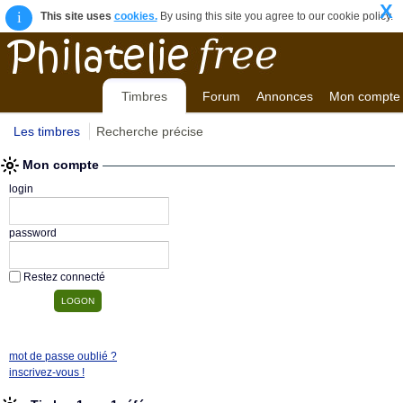
X
i
This site uses
cookies.
By using this site you agree to our cookie policy.
Timbres
Forum
Annonces
Mon compte
Les timbres
Recherche précise
Mon compte
login
password
Restez connecté
mot de passe oublié ?
inscrivez-vous !