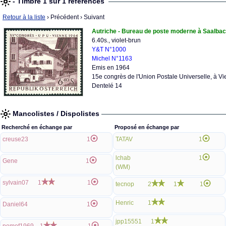
- Timbre 1 sur 1 références
Retour à la liste
› Précédent
› Suivant
Autriche - Bureau de poste moderne à Saalba
6.40s., violet-brun
Y&T N°1000
Michel N°1163
Emis en 1964
15e congrès de l'Union Postale Universelle, à V
Dentelé 14
Mancolistes / Dispolistes
Recherché en échange par
Proposé en échange par
creuse23
1
TATAV
1
lchab
1
Gene
1
(WM)
sylvain07
1
1
tecnop
2
1
1
Henric
1
Daniel64
1
jpp15551
1