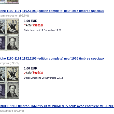
iche 1190-1191,1192,1193 (edition complete) neuf 1965 timbres speciaux
sammlerposten (99.6%)
1.00 EUR
Date: Mercredi 14 Décembre 14:38
iche 1190-1191,1192,1193 (edition complete) neuf 1965 timbres speciaux
prophila (99.5%)
1.00 EUR
Date: Dimanche 28 Novembre 22:14
RICHE 1962 timbre/STAMP 953B MONUMENTS neuf* avec charniere MH AR
pcstampsfr (99.5%)