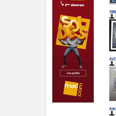
TIM
AUT
Autr