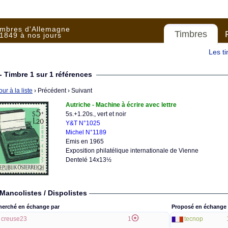
imbres d'Allemagne
Timbres
1849 à nos jours
Les t
- Timbre 1 sur 1 références
ur à la liste
› Précédent
› Suivant
Autriche - Machine à écrire avec lettre
5s.+1.20s., vert et noir
Y&T N°1025
Michel N°1189
Emis en 1965
Exposition philatélique internationale de Vienne
Dentelé 14x13½
Mancolistes / Dispolistes
herché en échange par
Proposé en échange 
creuse23
1
tecnop