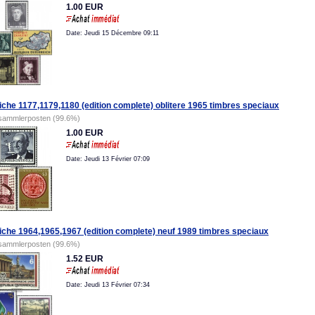
1.00 EUR
Date: Jeudi 15 Décembre 09:11
iche 1177,1179,1180 (edition complete) oblitere 1965 timbres speciaux
sammlerposten (99.6%)
1.00 EUR
Date: Jeudi 13 Février 07:09
iche 1964,1965,1967 (edition complete) neuf 1989 timbres speciaux
sammlerposten (99.6%)
1.52 EUR
Date: Jeudi 13 Février 07:34