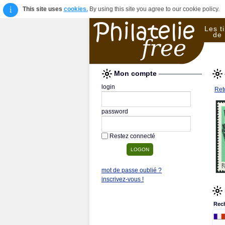
i
This site uses
cookies.
By using this site you agree to our cookie policy.
Les t
de 
Mon compte
login
Reto
password
Restez connecté
mot de passe oublié ?
inscrivez-vous !
Rec