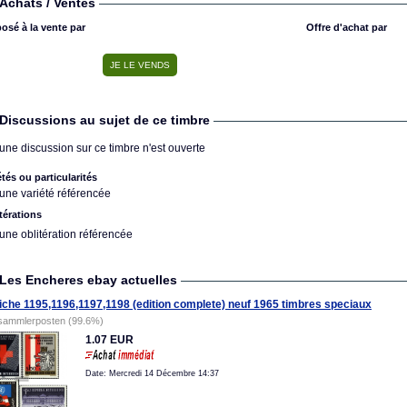
Achats / Ventes
osé à la vente par
Offre d'achat par
Discussions au sujet de ce timbre
une discussion sur ce timbre n'est ouverte
étés ou particularités
une variété référencée
térations
une oblitération référencée
Les Encheres ebay actuelles
iche 1195,1196,1197,1198 (edition complete) neuf 1965 timbres speciaux
sammlerposten (99.6%)
1.07 EUR
Date: Mercredi 14 Décembre 14:37