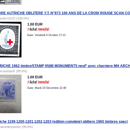
BRE AUTRICHE OBLITERE Y.T. N°973 100 ANS DE LA CROIX ROUGE SCAN 
leclerc6122 (100.0%)
1.00 EUR
Date: Vendredi 6 Octobre 17:12
RICHE 1962 timbre/STAMP 958B MONUMENTS neuf* avec charniere MH AR
pcstampsfr (99.5%)
1.00 EUR
Date: Mardi 23 Décembre 22:49
iche 1199,1200,1201,1202,1203 (edition complete) oblitere 1965 timbres speci
sammlerposten (99.6%)