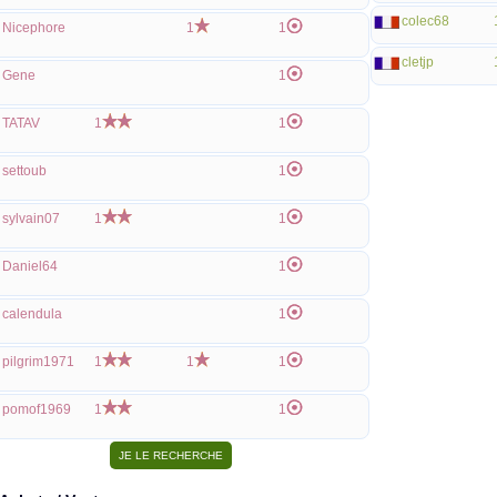
colec68
Nicephore
1
1
cletjp
Gene
1
TATAV
1
1
settoub
1
sylvain07
1
1
Daniel64
1
calendula
1
pilgrim1971
1
1
1
pomof1969
1
1