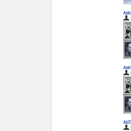
Autr
Autr
AUT