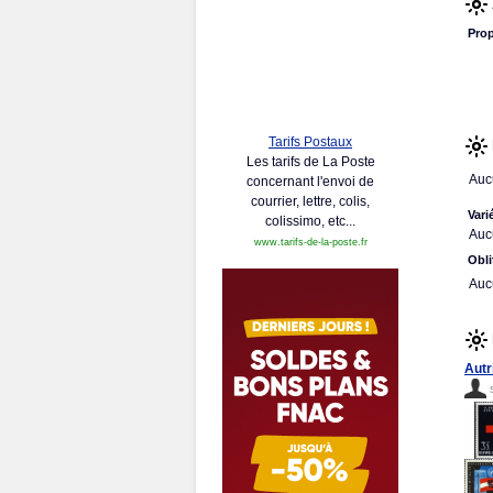
Prop
Tarifs Postaux
Les tarifs de La Poste
Auc
concernant l'envoi de
courrier, lettre, colis,
Vari
colissimo, etc...
Auc
www.tarifs-de-la-poste.fr
Obli
Auc
Autr