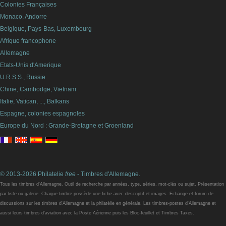
Colonies Françaises
Monaco, Andorre
Belgique, Pays-Bas, Luxembourg
Afrique francophone
Allemagne
Etats-Unis d'Amerique
U.R.S.S., Russie
Chine, Cambodge, Vietnam
Italie, Vatican, ..., Balkans
Espagne, colonies espagnoles
Europe du Nord : Grande-Bretagne et Groenland
© 2013-2026 Philatelie
free
- Timbres d'Allemagne.
Tous les timbres d'Allemagne. Outil de recherche par années, type, séries, mot-clés ou sujet. Présentation
par liste ou galerie. Chaque timbre possède une fiche avec descriptif et images. Echange et forum de
discussions sur les timbres d'Allemagne et la philatélie en générale. Les timbres-postes d'Allemagne et
aussi leurs timbres d'aviation avec la Poste Aérienne puis les Bloc-feuillet et Timbres Taxes.