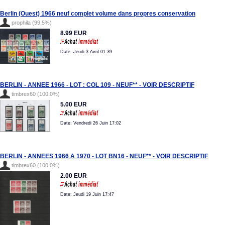
Berlin (Ouest) 1966 neuf complet volume dans propres conservation
prophila (99.5%)
8.99 EUR
Date: Jeudi 3 Avril 01:39
BERLIN - ANNEE 1966 - LOT : COL 109 - NEUF** - VOIR DESCRIPTIF
timbrex60 (100.0%)
5.00 EUR
Date: Vendredi 26 Juin 17:02
BERLIN - ANNEES 1966 A 1970 - LOT BN16 - NEUF** - VOIR DESCRIPTIF
timbrex60 (100.0%)
2.00 EUR
Date: Jeudi 19 Juin 17:47