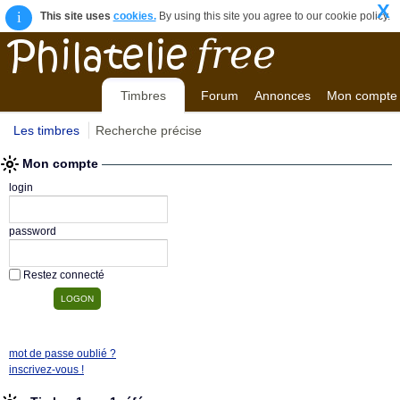
X
i
This site uses
cookies.
By using this site you agree to our cookie policy.
Timbres
Forum
Annonces
Mon compte
Les timbres
Recherche précise
Mon compte
login
password
Restez connecté
mot de passe oublié ?
inscrivez-vous !