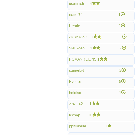
jeanmich
4
nono 74
1
Henric
1
Alex67850
1
1
Vieuxdeb
2
2
ROMANREIGNS
1
samerla6
2
Hypnoz
5
heloise
1
zinzin42
1
tecnop
10
pphilatelie
1