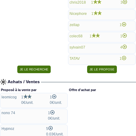
chris2018
1
3
Nicephore
1
zellap
1
colec68
1
1
sylvain07
4
TATAV
1
Achats / Ventes
Proposé à la vente par
Offre d'achat par
leomicog
1
1
0€/unit.
0€/unit.
nono 74
1
0€/unit.
Hypnoz
5
0.03€/unit.