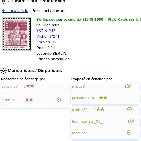
- Timbre 1 sur 1 références
Retour à la liste
› Précédent
› Suivant
Berlin, secteur occidental (1948-1990) - Pfalz Kaub, sur le 
8p., lilas-brun
Y&T N°247
Michel N°271
Emis en 1966
Dentelé 14
Légende BERLIN
Edifices historiques
Mancolistes / Dispolistes
Recherché en échange par
Proposé en échange par
sylvain07
1
mipa38
1
jacky850210
1
nenes.o
1
1
michel59
1
1
lephilateliste_03_
1
leomicog
1