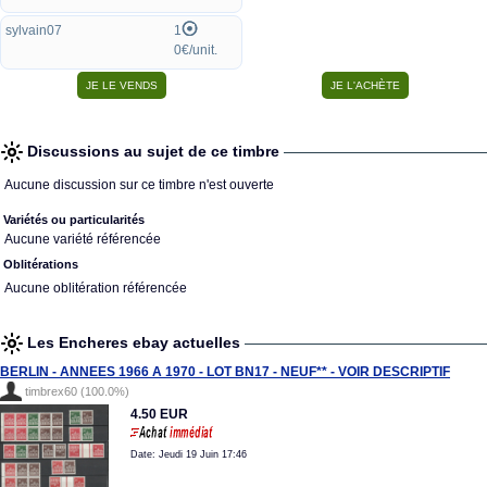
sylvain07
1
0€/unit.
Discussions au sujet de ce timbre
Aucune discussion sur ce timbre n'est ouverte
Variétés ou particularités
Aucune variété référencée
Oblitérations
Aucune oblitération référencée
Les Encheres ebay actuelles
BERLIN - ANNEES 1966 A 1970 - LOT BN17 - NEUF** - VOIR DESCRIPTIF
timbrex60 (100.0%)
4.50 EUR
Date: Jeudi 19 Juin 17:46