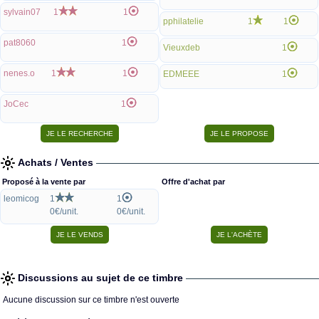
sylvain07
1
1
pphilatelie
1
1
pat8060
1
Vieuxdeb
1
nenes.o
1
1
EDMEEE
1
JoCec
1
Achats / Ventes
Proposé à la vente par
Offre d'achat par
leomicog
1
1
0€/unit.
0€/unit.
Discussions au sujet de ce timbre
Aucune discussion sur ce timbre n'est ouverte