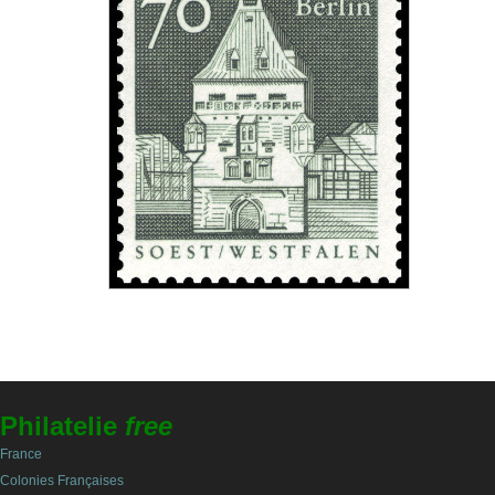
Philatelie
free
France
Colonies Françaises