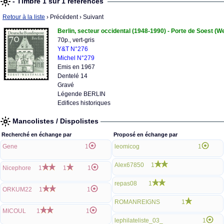
- Timbre 1 sur 1 références
Retour à la liste
› Précédent
› Suivant
Berlin, secteur occidental (1948-1990) - Porte de Soest (W
70p., vert-gris
Y&T N°276
Michel N°279
Emis en 1967
Dentelé 14
Gravé
Légende BERLIN
Edifices historiques
Mancolistes / Dispolistes
Recherché en échange par
Proposé en échange par
Gene
1
leomicog
1
Alex67850
1
Nicephore
1
1
1
repas08
1
ORKUM22
1
1
ROMANREIGNS
1
MICOUL
1
1
lephilateliste_03_
1