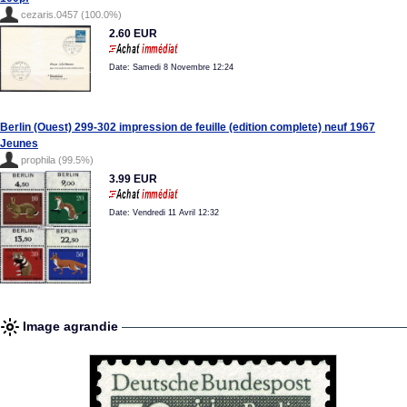
cezaris.0457 (100.0%)
2.60 EUR
Date: Samedi 8 Novembre 12:24
Berlin (Ouest) 299-302 impression de feuille (edition complete) neuf 1967
Jeunes
prophila (99.5%)
3.99 EUR
Date: Vendredi 11 Avril 12:32
Image agrandie