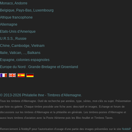
Monaco, Andorre
Belgique, Pays-Bas, Luxembourg
Afrique francophone
Allemagne
Etats-Unis d'Amerique
U.R.S.S., Russie
Chine, Cambodge, Vietnam
Italie, Vatican, ..., Balkans
Espagne, colonies espagnoles
Europe du Nord : Grande-Bretagne et Groenland
© 2013-2026 Philatelie
free
- Timbres d'Allemagne.
Tous les timbres d'Allemagne. Outil de recherche par années, type, séries, mot-clés ou sujet. Présentation
par liste ou galerie. Chaque timbre possède une fiche avec descriptif et images. Echange et forum de
discussions sur les timbres d'Allemagne et la philatélie en générale. Les timbres-postes d'Allemagne et
aussi leurs timbres d'aviation avec la Poste Aérienne puis les Bloc-feuillet et Timbres Taxes.
Remerciement à NobbyP pour l'autorisation d'usage d'une partie des images présentées sur le site
NobbiP