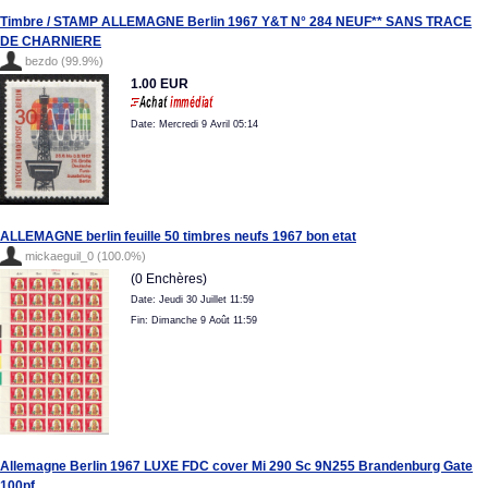
Timbre / STAMP ALLEMAGNE Berlin 1967 Y&T N° 284 NEUF** SANS TRACE
DE CHARNIERE
bezdo (99.9%)
1.00 EUR
Date: Mercredi 9 Avril 05:14
ALLEMAGNE berlin feuille 50 timbres neufs 1967 bon etat
mickaeguil_0 (100.0%)
(0 Enchères)
Date: Jeudi 30 Juillet 11:59
Fin: Dimanche 9 Août 11:59
Allemagne Berlin 1967 LUXE FDC cover Mi 290 Sc 9N255 Brandenburg Gate
100pf