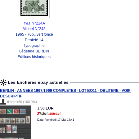
Y&T N°224A
Michel N°248
1965 - 70p., vert foncé
Dentelé 14
Typographié
Légende BERLIN
Edifices historiques
Les Encheres ebay actuelles
BERLIN - ANNEES 1967/1969 COMPLETES - LOT BO11 - OBLITERE - VOIR
DESCRIPTIF
timbrex60 (100.0%)
3.50 EUR
Date: Vendredi 17 Mai 14:41