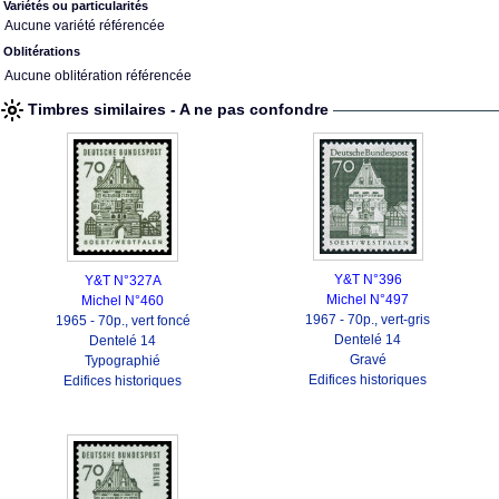
Variétés ou particularités
Aucune variété référencée
Oblitérations
Aucune oblitération référencée
Timbres similaires - A ne pas confondre
Y&T N°396
Y&T N°327A
Michel N°497
Michel N°460
1967 - 70p., vert-gris
1965 - 70p., vert foncé
Dentelé 14
Dentelé 14
Gravé
Typographié
Edifices historiques
Edifices historiques