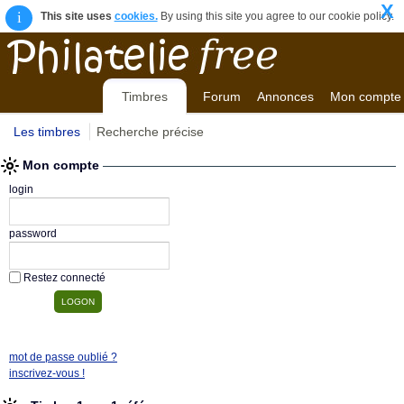
X
i
This site uses
cookies.
By using this site you agree to our cookie policy.
Timbres
Forum
Annonces
Mon compte
Les timbres
Recherche précise
Mon compte
login
password
Restez connecté
mot de passe oublié ?
inscrivez-vous !