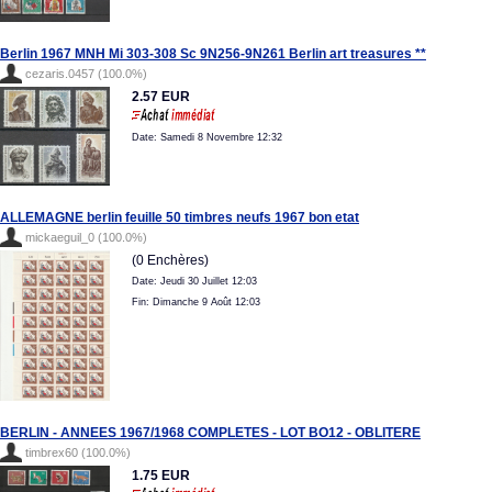
Berlin 1967 MNH Mi 303-308 Sc 9N256-9N261 Berlin art treasures **
cezaris.0457 (100.0%)
2.57 EUR
Date: Samedi 8 Novembre 12:32
ALLEMAGNE berlin feuille 50 timbres neufs 1967 bon etat
mickaeguil_0 (100.0%)
(0 Enchères)
Date: Jeudi 30 Juillet 12:03
Fin: Dimanche 9 Août 12:03
BERLIN - ANNEES 1967/1968 COMPLETES - LOT BO12 - OBLITERE
timbrex60 (100.0%)
1.75 EUR