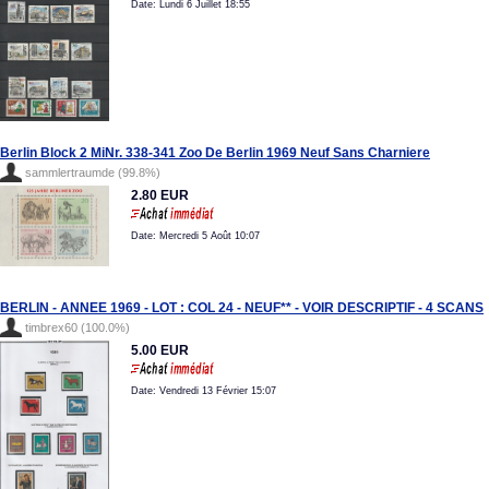
Date: Lundi 6 Juillet 18:55
Berlin Block 2 MiNr. 338-341 Zoo De Berlin 1969 Neuf Sans Charniere
sammlertraumde (99.8%)
2.80 EUR
Date: Mercredi 5 Août 10:07
BERLIN - ANNEE 1969 - LOT : COL 24 - NEUF** - VOIR DESCRIPTIF - 4 SCANS
timbrex60 (100.0%)
5.00 EUR
Date: Vendredi 13 Février 15:07