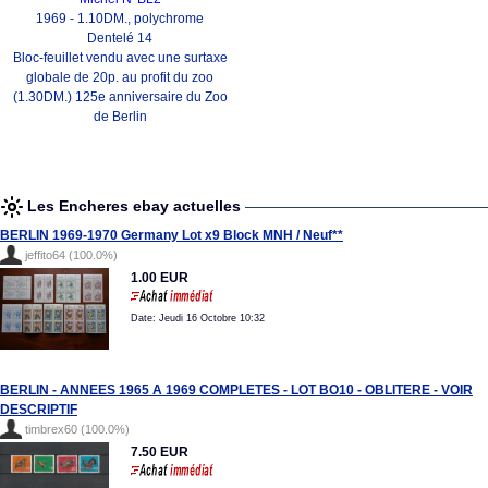
1969 - 1.10DM., polychrome
Dentelé 14
Bloc-feuillet vendu avec une surtaxe
globale de 20p. au profit du zoo
(1.30DM.) 125e anniversaire du Zoo
de Berlin
Les Encheres ebay actuelles
BERLIN 1969-1970 Germany Lot x9 Block MNH / Neuf**
jeffito64 (100.0%)
1.00 EUR
Date: Jeudi 16 Octobre 10:32
BERLIN - ANNEES 1965 A 1969 COMPLETES - LOT BO10 - OBLITERE - VOIR
DESCRIPTIF
timbrex60 (100.0%)
7.50 EUR