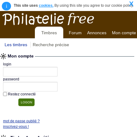
X
i
This site uses
cookies.
By using this site you agree to our cookie policy.
Timbres
Forum
Annonces
Mon compte
Les timbres
Recherche précise
Mon compte
login
password
Restez connecté
mot de passe oublié ?
inscrivez-vous !