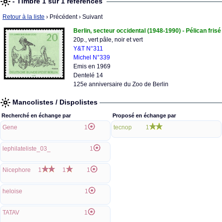
- Timbre 1 sur 1 références
Retour à la liste
› Précédent
› Suivant
Berlin, secteur occidental (1948-1990) - Pélican frisé
20p., vert pâle, noir et vert
Y&T N°311
Michel N°339
Emis en 1969
Dentelé 14
125e anniversaire du Zoo de Berlin
Mancolistes / Dispolistes
Recherché en échange par
Proposé en échange par
Gene
1
tecnop
1
lephilateliste_03_
1
Nicephore
1
1
1
heloise
1
TATAV
1