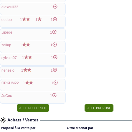
alexouil33
1
dedeo
1
1
1
Jipégé
1
zellap
1
1
sylvain07
1
1
nenes.o
1
1
ORKUM22
1
1
JoCec
1
Achats / Ventes
Proposé à la vente par
Offre d'achat par