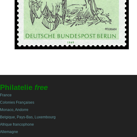
Philatelie
free
France
Colonies Françaises
Monaco, Andorre
Belgique, Pays-Bas, Luxembourg
Afrique francophone
Allemagne