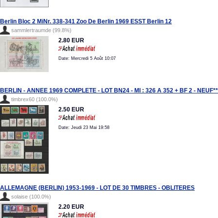
Berlin Bloc 2 MiNr. 338-341 Zoo De Berlin 1969 ESST Berlin 12
sammlertraumde (99.8%)
2.80 EUR
Date: Mercredi 5 Août 10:07
BERLIN - ANNEE 1969 COMPLETE - LOT BN24 - MI : 326 A 352 + BF 2 - NEUF**
timbrex60 (100.0%)
2.50 EUR
Date: Jeudi 23 Mai 19:58
ALLEMAGNE (BERLIN) 1953-1969 - LOT DE 30 TIMBRES - OBLITERES
solaise (100.0%)
2.20 EUR