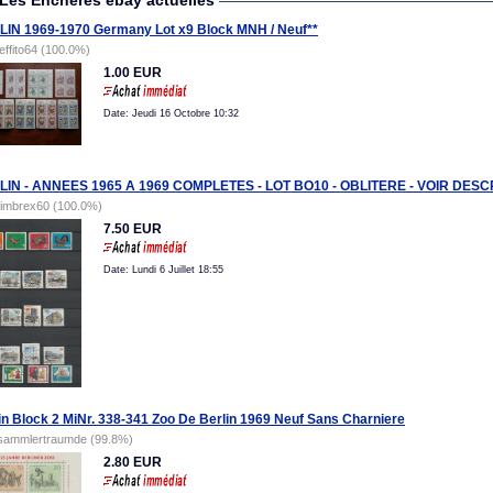
Les Encheres ebay actuelles
IN 1969-1970 Germany Lot x9 Block MNH / Neuf**
jeffito64 (100.0%)
1.00 EUR
Date: Jeudi 16 Octobre 10:32
LIN - ANNEES 1965 A 1969 COMPLETES - LOT BO10 - OBLITERE - VOIR DESC
timbrex60 (100.0%)
7.50 EUR
Date: Lundi 6 Juillet 18:55
in Block 2 MiNr. 338-341 Zoo De Berlin 1969 Neuf Sans Charniere
sammlertraumde (99.8%)
2.80 EUR