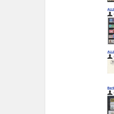
ALL
ALL
Berl