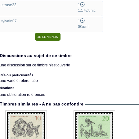
creuse23
1
1.17€/unit.
sylvain07
1
0€/unit.
Discussions au sujet de ce timbre
une discussion sur ce timbre n'est ouverte
étés ou particularités
une variété référencée
térations
une oblitération référencée
Timbres similaires - A ne pas confondre