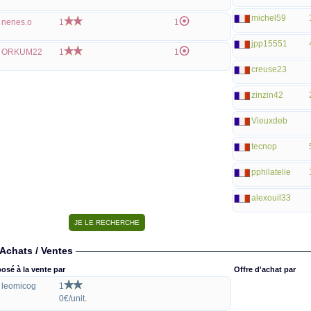
michel59
nenes.o
1
1
jpp15551
ORKUM22
1
1
creuse23
zinzin42
Vieuxdeb
tecnop
pphilatelie
alexouil33
Achats / Ventes
osé à la vente par
Offre d'achat par
leomicog
1
0€/unit.