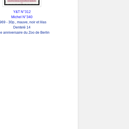
Y&T N°312
Michel N°340
969 - 30p., mauve, noir et lilas
Dentelé 14
e anniversaire du Zoo de Berlin