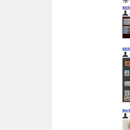
BERL
BER
Berl