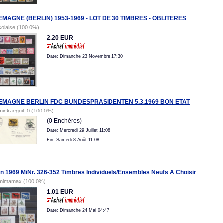
EMAGNE (BERLIN) 1953-1969 - LOT DE 30 TIMBRES - OBLITERES
solaise (100.0%)
2.20 EUR
Date: Dimanche 23 Novembre 17:30
EMAGNE BERLIN FDC BUNDESPRASIDENTEN 5.3.1969 BON ETAT
mickaeguil_0 (100.0%)
(0 Enchères)
Date: Mercredi 29 Juillet 11:08
Fin: Samedi 8 Août 11:08
in 1969 MiNr. 326-352 Timbres Individuels/Ensembles Neufs A Choisir
mimamax (100.0%)
1.01 EUR
Date: Dimanche 24 Mai 04:47