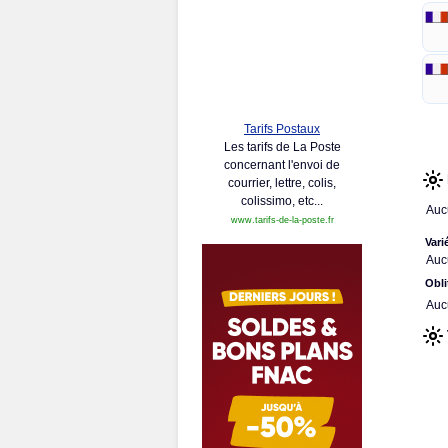
Tarifs Postaux
Les tarifs de La Poste
concernant l'envoi de
courrier, lettre, colis,
colissimo, etc...
Auc
www.tarifs-de-la-poste.fr
Vari
Auc
Obli
Auc