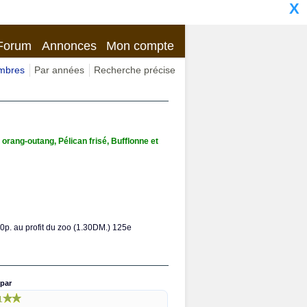
X
Forum
Annonces
Mon compte
imbres
Par années
Recherche précise
 orang-outang, Pélican frisé, Bufflonne et
20p. au profit du zoo (1.30DM.) 125e
par
1