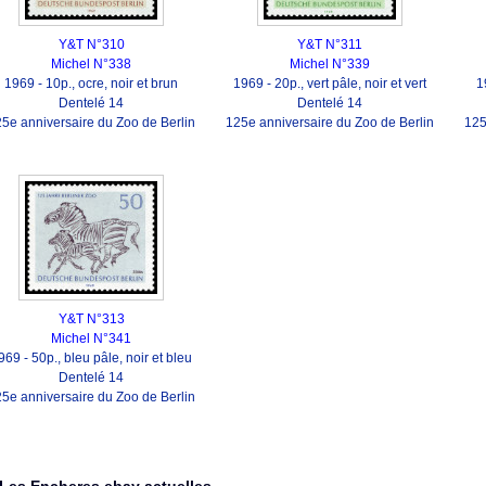
Y&T N°310
Y&T N°311
Michel N°338
Michel N°339
1969 - 10p., ocre, noir et brun
1969 - 20p., vert pâle, noir et vert
1
Dentelé 14
Dentelé 14
5e anniversaire du Zoo de Berlin
125e anniversaire du Zoo de Berlin
125
Y&T N°313
Michel N°341
969 - 50p., bleu pâle, noir et bleu
Dentelé 14
5e anniversaire du Zoo de Berlin