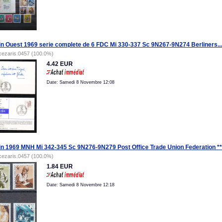
in Ouest 1969 serie complete de 6 FDC Mi 330-337 Sc 9N267-9N274 Berliners...
cezaris.0457 (100.0%)
4.42 EUR
Date: Samedi 8 Novembre 12:08
in 1969 MNH Mi 342-345 Sc 9N276-9N279 Post Office Trade Union Federation **
cezaris.0457 (100.0%)
1.84 EUR
Date: Samedi 8 Novembre 12:18