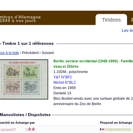
imbres d'Allemagne
Timbres
1849 à nos jours
Les t
- Timbre 1 sur 1 références
ur à la liste
› Précédent
› Suivant
Berlin, secteur occidental (1948-1990) - Famille
veau et Zèbres
1.10DM., polychrome
Y&T N°BF2
Michel N°BL2
Emis en 1969
Dentelé 14
Bloc-feuillet vendu avec une surtaxe globale de 
anniversaire du Zoo de Berlin
Mancolistes / Dispolistes
herché en échange par
Proposé en échange 
sylvain07
1
ROMANREIGNS