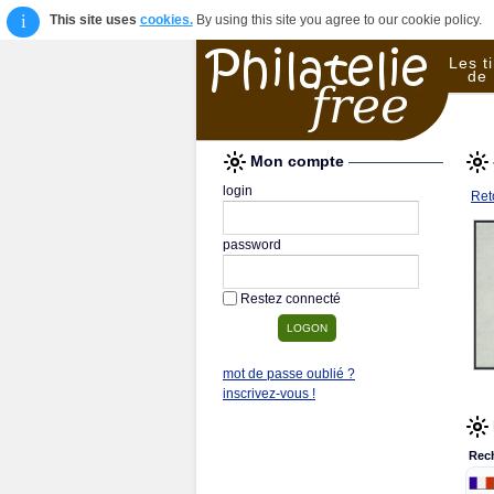
i
This site uses
cookies.
By using this site you agree to our cookie policy.
Les t
de 
Mon compte
login
Reto
password
Restez connecté
mot de passe oublié ?
inscrivez-vous !
Rec