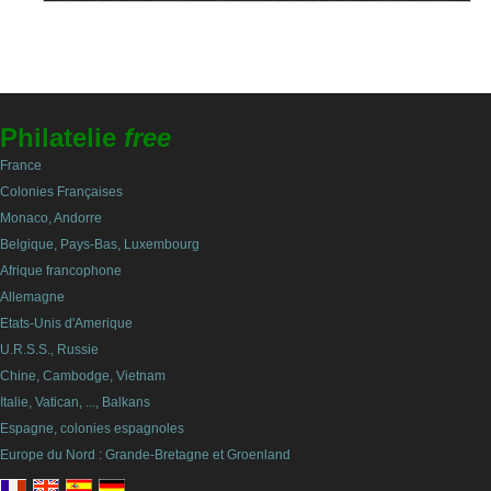
Philatelie
free
France
Colonies Françaises
Monaco, Andorre
Belgique, Pays-Bas, Luxembourg
Afrique francophone
Allemagne
Etats-Unis d'Amerique
U.R.S.S., Russie
Chine, Cambodge, Vietnam
Italie, Vatican, ..., Balkans
Espagne, colonies espagnoles
Europe du Nord : Grande-Bretagne et Groenland