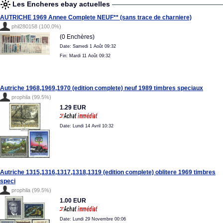
Les Encheres ebay actuelles
AUTRICHE 1969 Annee Complete NEUF** (sans trace de charniere)
phil280158 (100.0%)
(0 Enchères)
Date: Samedi 1 Août 09:32
Fin: Mardi 11 Août 09:32
Autriche 1968,1969,1970 (edition complete) neuf 1989 timbres speciaux
prophila (99.5%)
1.29 EUR
Date: Lundi 14 Avril 10:32
Autriche 1315,1316,1317,1318,1319 (edition complete) oblitere 1969 timbres
speci
prophila (99.5%)
1.00 EUR
Date: Lundi 29 Novembre 00:06