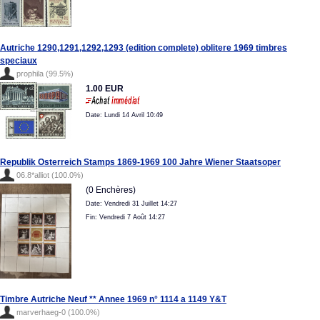
Autriche 1290,1291,1292,1293 (edition complete) oblitere 1969 timbres
speciaux
prophila (99.5%)
1.00 EUR
Date: Lundi 14 Avril 10:49
Republik Osterreich Stamps 1869-1969 100 Jahre Wiener Staatsoper
06.8*alliot (100.0%)
(0 Enchères)
Date: Vendredi 31 Juillet 14:27
Fin: Vendredi 7 Août 14:27
Timbre Autriche Neuf ** Annee 1969 n° 1114 a 1149 Y&T
marverhaeg-0 (100.0%)