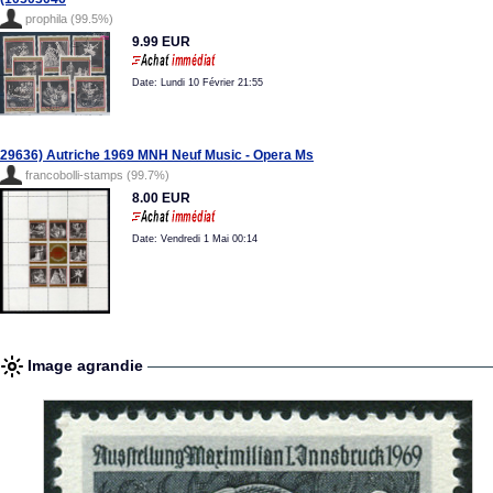
prophila (99.5%)
9.99 EUR
Date: Lundi 10 Février 21:55
29636) Autriche 1969 MNH Neuf Music - Opera Ms
francobolli-stamps (99.7%)
8.00 EUR
Date: Vendredi 1 Mai 00:14
Image agrandie