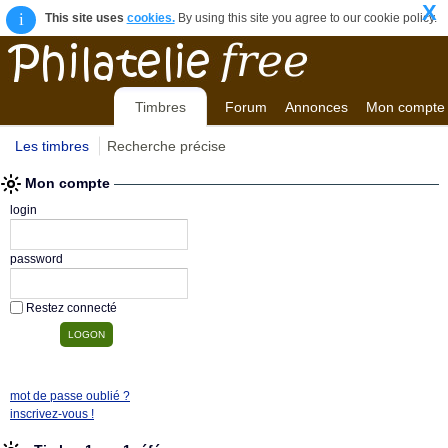
X
i
This site uses
cookies.
By using this site you agree to our cookie policy.
Timbres
Forum
Annonces
Mon compte
Les timbres
Recherche précise
Mon compte
login
password
Restez connecté
mot de passe oublié ?
inscrivez-vous !