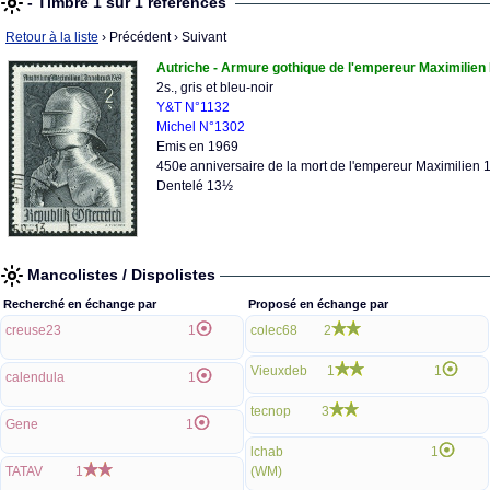
- Timbre 1 sur 1 références
Retour à la liste
› Précédent
› Suivant
Autriche - Armure gothique de l'empereur Maximilien 
2s., gris et bleu-noir
Y&T N°1132
Michel N°1302
Emis en 1969
450e anniversaire de la mort de l'empereur Maximilien 
Dentelé 13½
Mancolistes / Dispolistes
Recherché en échange par
Proposé en échange par
creuse23
1
colec68
2
Vieuxdeb
1
1
calendula
1
tecnop
3
Gene
1
lchab
1
TATAV
1
(WM)