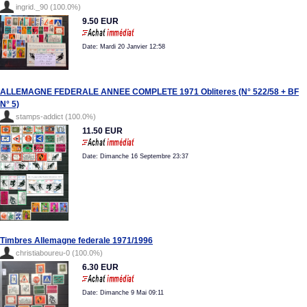
ingrid._90 (100.0%)
9.50 EUR
Date: Mardi 20 Janvier 12:58
ALLEMAGNE FEDERALE ANNEE COMPLETE 1971 Obliteres (N° 522/58 + BF
N° 5)
stamps-addict (100.0%)
11.50 EUR
Date: Dimanche 16 Septembre 23:37
Timbres Allemagne federale 1971/1996
christiaboureu-0 (100.0%)
6.30 EUR
Date: Dimanche 9 Mai 09:11