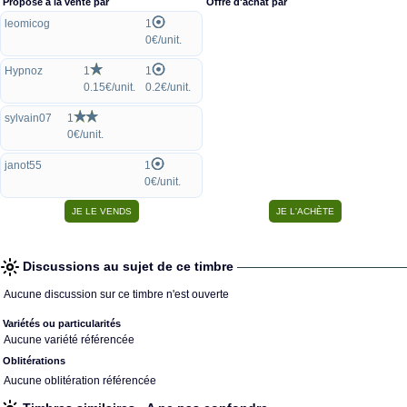
Proposé à la vente par
Offre d'achat par
leomicog
1
0€/unit.
Hypnoz
1
1
0.15€/unit.
0.2€/unit.
sylvain07
1
0€/unit.
janot55
1
0€/unit.
Discussions au sujet de ce timbre
Aucune discussion sur ce timbre n'est ouverte
Variétés ou particularités
Aucune variété référencée
Oblitérations
Aucune oblitération référencée