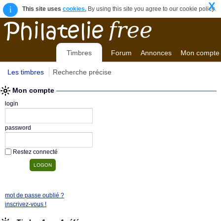
X
i
This site uses
cookies.
By using this site you agree to our cookie policy.
Timbres
Forum
Annonces
Mon compte
Les timbres
Recherche précise
Mon compte
login
password
Restez connecté
mot de passe oublié ?
inscrivez-vous !