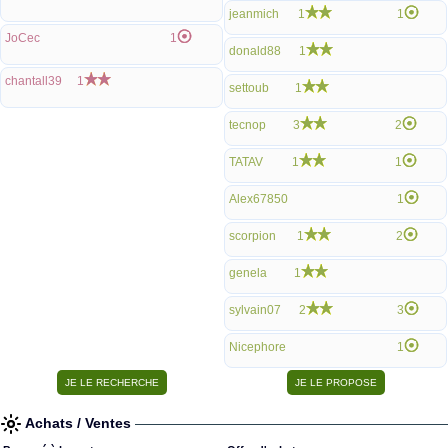
jeanmich
1
1
JoCec
1
donald88
1
chantall39
1
settoub
1
tecnop
3
2
TATAV
1
1
Alex67850
1
scorpion
1
2
genela
1
sylvain07
2
3
Nicephore
1
Achats / Ventes