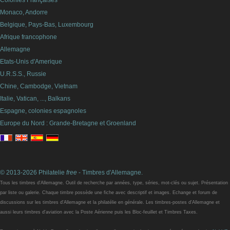
Colonies Françaises
Monaco, Andorre
Belgique, Pays-Bas, Luxembourg
Afrique francophone
Allemagne
Etats-Unis d'Amerique
U.R.S.S., Russie
Chine, Cambodge, Vietnam
Italie, Vatican, ..., Balkans
Espagne, colonies espagnoles
Europe du Nord : Grande-Bretagne et Groenland
© 2013-2026 Philatelie
free
- Timbres d'Allemagne.
Tous les timbres d'Allemagne. Outil de recherche par années, type, séries, mot-clés ou sujet. Présentation
par liste ou galerie. Chaque timbre possède une fiche avec descriptif et images. Echange et forum de
discussions sur les timbres d'Allemagne et la philatélie en générale. Les timbres-postes d'Allemagne et
aussi leurs timbres d'aviation avec la Poste Aérienne puis les Bloc-feuillet et Timbres Taxes.