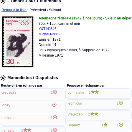
- Timbre 1 sur 1 références
Retour à la liste
› Précédent
› Suivant
Allemagne fédérale (1949 à nos jours) - Skieur au dépar
30p. + 15p., carmin et noir
Y&T N°546
Michel N°682
Emis en 1971
Dentelé 14
Jeux olympiques d'hiver, à Sapporo en 1972
Millésime 1971
Mancolistes / Dispolistes
Recherché en échange par
Proposé en échange par
creuse23
1
pphilatelie
1
leomicog
1
Pinzy
1
Vieuxdeb
2
mulleros
1
Hypnoz
1
1
nenes.o
1
1