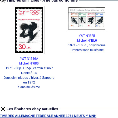
Timbres similaires - A ne pas confondre
Y&T N°BF5
Michel N°BL6
1971 - 1.65d., polychrome
Timbres sans millésime
Y&T N°546A
Michel N°686
1971 - 30p. + 15p., carmin et noir
Dentelé 14
Jeux olympiques d'hiver, à Sapporo
en 1972
Sans millésime
Les Encheres ebay actuelles
TIMBRES ALLEMAGNE FEDERALE ANNEE 1971 NEUFS ** MNH