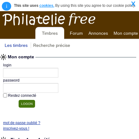
X
i
This site uses
cookies.
By using this site you agree to our cookie policy.
Timbres
Forum
Annonces
Mon compte
Les timbres
Recherche précise
Mon compte
login
password
Restez connecté
mot de passe oublié ?
inscrivez-vous !