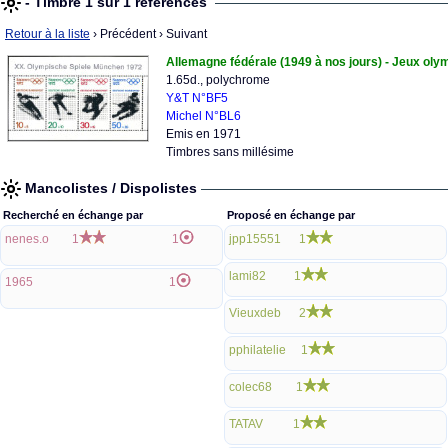
- Timbre 1 sur 1 références
Retour à la liste
› Précédent
› Suivant
Allemagne fédérale (1949 à nos jours) - Jeux oly
1.65d., polychrome
Y&T N°BF5
Michel N°BL6
Emis en 1971
Timbres sans millésime
Mancolistes / Dispolistes
Recherché en échange par
Proposé en échange par
nenes.o
1
1
jpp15551
1
lami82
1
1965
1
Vieuxdeb
2
pphilatelie
1
colec68
1
TATAV
1