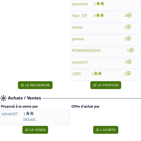
jeanmich
1
Ingo_DE
4
4
emma
1
genela
1
ROMANREIGNS
1
sylvain07
1
1965
1
1
Achats / Ventes
Proposé à la vente par
Offre d'achat par
sylvain07
1
0€/unit.