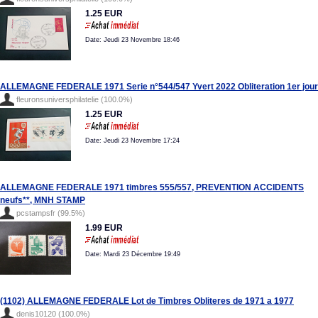
1.25 EUR
Date: Jeudi 23 Novembre 18:46
ALLEMAGNE FEDERALE 1971 Serie n°544/547 Yvert 2022 Obliteration 1er jour
fleuronsuniversphilatelie (100.0%)
1.25 EUR
Date: Jeudi 23 Novembre 17:24
ALLEMAGNE FEDERALE 1971 timbres 555/557, PREVENTION ACCIDENTS
neufs**, MNH STAMP
pcstampsfr (99.5%)
1.99 EUR
Date: Mardi 23 Décembre 19:49
(1102) ALLEMAGNE FEDERALE Lot de Timbres Obliteres de 1971 a 1977
denis10120 (100.0%)