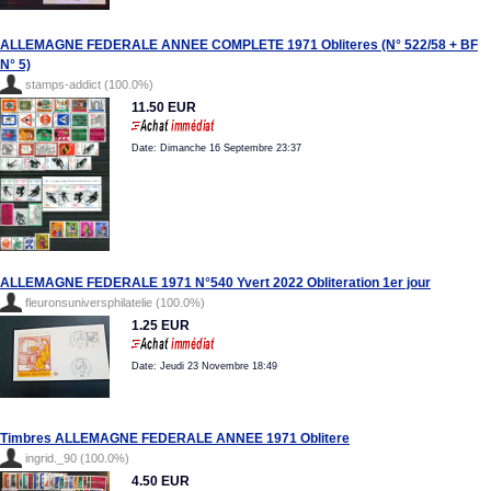
ALLEMAGNE FEDERALE ANNEE COMPLETE 1971 Obliteres (N° 522/58 + BF
N° 5)
stamps-addict (100.0%)
11.50 EUR
Date: Dimanche 16 Septembre 23:37
ALLEMAGNE FEDERALE 1971 N°540 Yvert 2022 Obliteration 1er jour
fleuronsuniversphilatelie (100.0%)
1.25 EUR
Date: Jeudi 23 Novembre 18:49
Timbres ALLEMAGNE FEDERALE ANNEE 1971 Oblitere
ingrid._90 (100.0%)
4.50 EUR