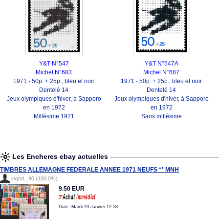
Y&T N°547
Y&T N°547A
Michel N°683
Michel N°687
1971 - 50p. + 25p., bleu et noir
1971 - 50p. + 25p., bleu et noir
Dentelé 14
Dentelé 14
Jeux olympiques d'hiver, à Sapporo
Jeux olympiques d'hiver, à Sapporo
en 1972
en 1972
Millésime 1971
Sans millésime
Les Encheres ebay actuelles
TIMBRES ALLEMAGNE FEDERALE ANNEE 1971 NEUFS ** MNH
ingrid._90 (100.0%)
9.50 EUR
Date: Mardi 20 Janvier 12:58