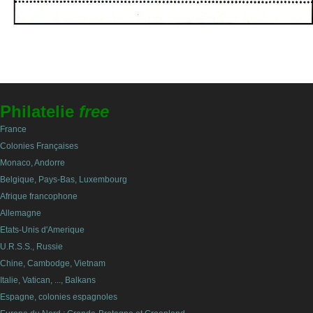
Philatelie
free
France
Colonies Françaises
Monaco, Andorre
Belgique, Pays-Bas, Luxembourg
Afrique francophone
Allemagne
Etats-Unis d'Amerique
U.R.S.S., Russie
Chine, Cambodge, Vietnam
Italie, Vatican, ..., Balkans
Espagne, colonies espagnoles