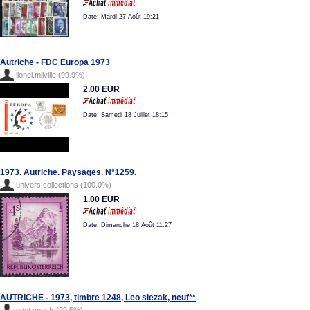
Date: Mardi 27 Août 19:21
Autriche - FDC Europa 1973
lionel.milville (99.9%)
2.00 EUR
Date: Samedi 18 Juillet 18:15
1973. Autriche. Paysages. N°1259.
univers.collections (100.0%)
1.00 EUR
Date: Dimanche 18 Août 11:27
AUTRICHE - 1973, timbre 1248, Leo slezak, neuf**