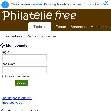
X
i
This site uses
cookies.
By using this site you agree to our cookie policy.
Timbres
Forum
Annonces
Mon compte
Les timbres
Recherche précise
Mon compte
login
password
Restez connecté
mot de passe oublié ?
inscrivez-vous !