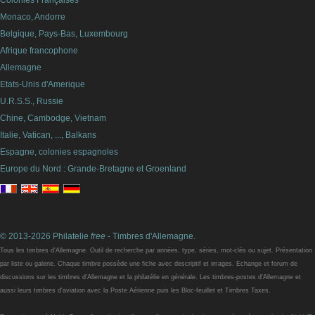
Colonies Françaises
Monaco, Andorre
Belgique, Pays-Bas, Luxembourg
Afrique francophone
Allemagne
Etats-Unis d'Amerique
U.R.S.S., Russie
Chine, Cambodge, Vietnam
Italie, Vatican, ..., Balkans
Espagne, colonies espagnoles
Europe du Nord : Grande-Bretagne et Groenland
© 2013-2026 Philatelie
free
- Timbres d'Allemagne.
Tous les timbres d'Allemagne. Outil de recherche par années, type, séries, mot-clés ou sujet. Présentation
par liste ou galerie. Chaque timbre possède une fiche avec descriptif et images. Echange et forum de
discussions sur les timbres d'Allemagne et la philatélie en générale. Les timbres-postes d'Allemagne et
aussi leurs timbres d'aviation avec la Poste Aérienne puis les Bloc-feuillet et Timbres Taxes.