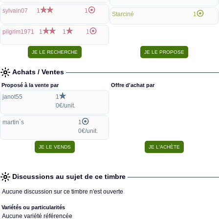
sylvain07
1
1
Starciné
1
pilgrim1971
1
1
1
Achats / Ventes
Proposé à la vente par
Offre d'achat par
janot55
1
0€/unit.
martin`s
1
0€/unit.
Discussions au sujet de ce timbre
Aucune discussion sur ce timbre n'est ouverte
Variétés ou particularités
Aucune variété référencée