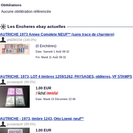
Oblitérations
Aucune oblitération référencée
Les Encheres ebay actuelles
AUTRICHE 1973 Annee Complete NEUF** (sans trace de charniere)
phil280158 (100.0%)
(0 Enchères)
Date: Samedi 1 Août 09:32
Fin: Mardi 11 Août 09:32
AUTRICHE, 1973, LOT 4 timbres 1259/1262, PAYSAGES, obliteres, VF STAMPS
pcstampsfr (99.5%)
1.00 EUR
Date: Mardi 23 Décembre 22:49
AUTRICHE - 1973, timbre 1243, Otto Loewi, neuf**
pcstampsfr (99.5%)
1.00 EUR