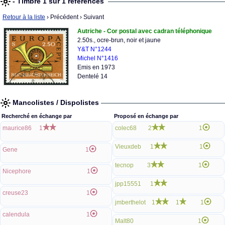
- Timbre 1 sur 1 références
Retour à la liste
› Précédent
› Suivant
Autriche - Cor postal avec cadran téléphonique
2.50s., ocre-brun, noir et jaune
Y&T N°1244
Michel N°1416
Emis en 1973
Dentelé 14
Mancolistes / Dispolistes
Recherché en échange par
Proposé en échange par
maurice86
1
colec68
2
1
Vieuxdeb
1
1
Gene
1
tecnop
3
1
Nicephore
1
jpp15551
1
creuse23
1
jmberthelot
1
1
1
calendula
1
Malt80
1