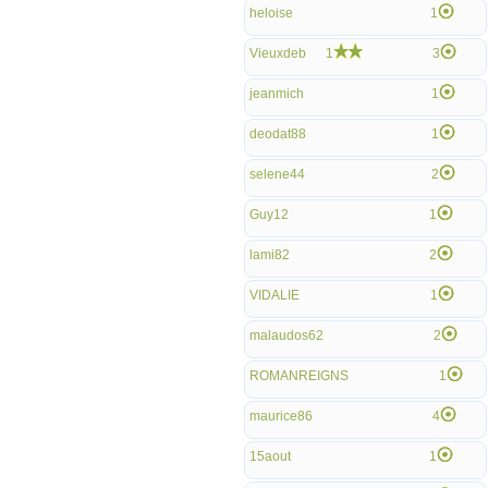
heloise
1
Vieuxdeb
1
3
jeanmich
1
deodat88
1
selene44
2
Guy12
1
lami82
2
VIDALIE
1
malaudos62
2
ROMANREIGNS
1
maurice86
4
15aout
1