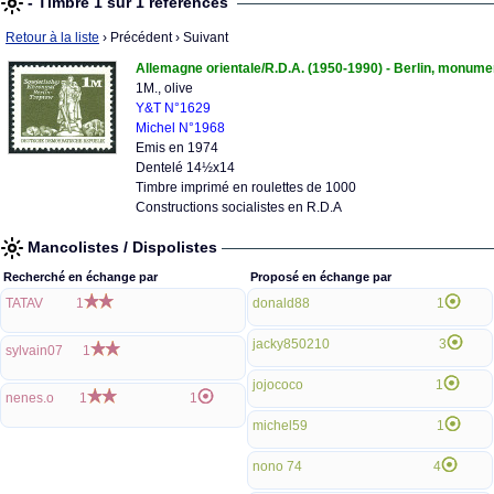
- Timbre 1 sur 1 références
Retour à la liste
› Précédent
› Suivant
Allemagne orientale/R.D.A. (1950-1990) - Berlin, monume
1M., olive
Y&T N°1629
Michel N°1968
Emis en 1974
Dentelé 14½x14
Timbre imprimé en roulettes de 1000
Constructions socialistes en R.D.A
Mancolistes / Dispolistes
Recherché en échange par
Proposé en échange par
TATAV
1
donald88
1
jacky850210
3
sylvain07
1
jojococo
1
nenes.o
1
1
michel59
1
nono 74
4