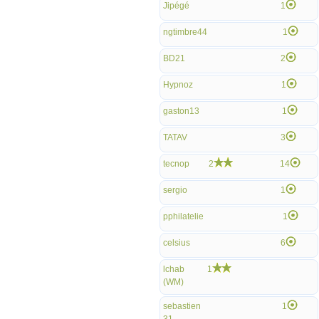
Jipégé
1
ngtimbre44
1
BD21
2
Hypnoz
1
gaston13
1
TATAV
3
tecnop
2
14
sergio
1
pphilatelie
1
celsius
6
lchab
1
(WM)
sebastien
1