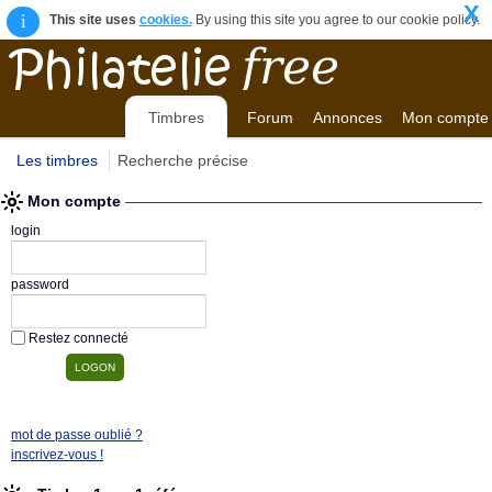
X
i
This site uses
cookies.
By using this site you agree to our cookie policy.
Timbres
Forum
Annonces
Mon compte
Les timbres
Recherche précise
Mon compte
login
password
Restez connecté
mot de passe oublié ?
inscrivez-vous !