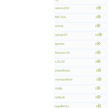
31
alexouil33
1
MICOUL
1
emma
1
sylvain07
10
genela
1
françois 63
1
LOLOZ
3
jmberthelot
1
moniqueflore
2
cletjp
1
settoub
2
lagaffe421
1