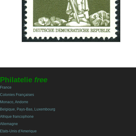
Philatelie
free
France
Colonies Françaises
Monaco, Andorre
Belgique, Pays-Bas, Luxembourg
Afrique francophone
Allemagne
Etats-Unis d'Amerique