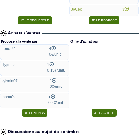
JoCec
3
Achats / Ventes
Proposé à la vente par
Offre d'achat par
nono 74
4
0€/unit.
Hypnoz
1
0.15€/unit.
sylvain07
1
0€/unit.
martin`s
1
0.2€/unit.
Discussions au sujet de ce timbre