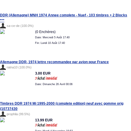
DDR (Allemagne) MNH 1974 Annee complete - Nuef - 103 timbres + 2 Blocks
***
sa-ce-de (100.0%)
(0 Enchères)
Date: Mercredi 5 Août 17:40
Fin: Lundi 10 Août 17:40
Allemagne DDR, 1974 lettre recommandee par avion pour France
ratna10 (100.0%)
3.00 EUR
Date: Dimanche 26 Avril 00:06
Timbres DDR 1974 Mi 1995-2000 (complete edition) neuf avec gomme orig
(10737430
prophila (99.5%)
13.99 EUR