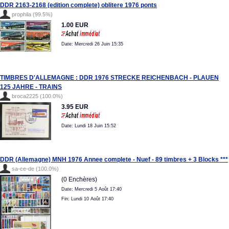
DDR 2163-2168 (edition complete) oblitere 1976 ponts
prophila (99.5%)
1.00 EUR
Date: Mercredi 26 Juin 15:35
TIMBRES D'ALLEMAGNE : DDR 1976 STRECKE REICHENBACH - PLAUEN
125 JAHRE - TRAINS
broca2225 (100.0%)
3.95 EUR
Date: Lundi 18 Juin 15:52
DDR (Allemagne) MNH 1976 Annee complete - Nuef - 89 timbres + 3 Blocks ***
sa-ce-de (100.0%)
(0 Enchères)
Date: Mercredi 5 Août 17:40
Fin: Lundi 10 Août 17:40