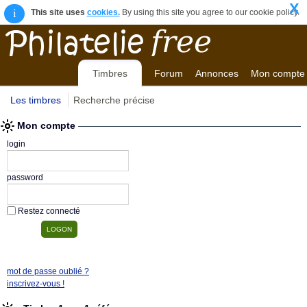
X
i
This site uses
cookies.
By using this site you agree to our cookie policy.
Timbres
Forum
Annonces
Mon compte
Les timbres
Recherche précise
Mon compte
login
password
Restez connecté
mot de passe oublié ?
inscrivez-vous !