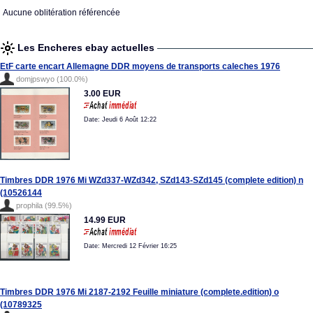
Aucune oblitération référencée
Les Encheres ebay actuelles
EtF carte encart Allemagne DDR moyens de transports caleches 1976
domjpswyo (100.0%)
3.00 EUR
Date: Jeudi 6 Août 12:22
Timbres DDR 1976 Mi WZd337-WZd342, SZd143-SZd145 (complete edition) n
(10526144
prophila (99.5%)
14.99 EUR
Date: Mercredi 12 Février 16:25
Timbres DDR 1976 Mi 2187-2192 Feuille miniature (complete.edition) o
(10789325