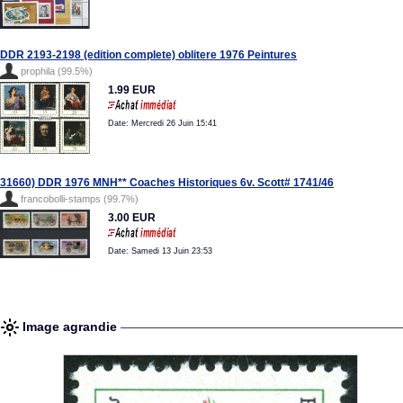
DDR 2193-2198 (edition complete) oblitere 1976 Peintures
prophila (99.5%)
1.99 EUR
Date: Mercredi 26 Juin 15:41
31660) DDR 1976 MNH** Coaches Historiques 6v. Scott# 1741/46
francobolli-stamps (99.7%)
3.00 EUR
Date: Samedi 13 Juin 23:53
Image agrandie