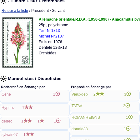
- Timbre 1 sur 1 références
Retour à la liste
› Précédent
› Suivant
Allemagne orientale/R.D.A. (1950-1990) - Anacamptis py
25p., polychrome
Y&T N°1813
Michel N°2137
Emis en 1976
Dentelé 12½x13
Orchidées
Mancolistes / Dispolistes
Recherché en échange par
Proposé en échange par
Gene
1
Vieuxdeb
2
3
TATAV
2
Hypnoz
1
ROMANREIGNS
1
dedeo
1
1
1
donald88
1
sylvain07
1