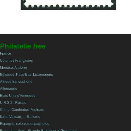
Philatelie
free
France
Colonies Françaises
Monaco, Andorre
Belgique, Pays-Bas, Luxembourg
Afrique francophone
Allemagne
Etats-Unis d'Amerique
U.R.S.S., Russie
Chine, Cambodge, Vietnam
Italie, Vatican, ..., Balkans
Espagne, colonies espagnoles
Europe du Nord : Grande-Bretagne et Groenland