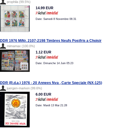
prophila (99.5%)
14.99 EUR
Date: Samedi 8 Novembre 06:31
DDR 1976 MiNr. 2107-2198 Timbres Neufs Postfris a Choisir
mimamax (100.0%)
1.12 EUR
Date: Dimanche 14 Juin 05:23
DDR (R.d.a.) 1976 - 20 Annees Nva , Carte Speciale (NX-125)
juergen-marken (99.6%)
6.00 EUR
Date: Mardi 13 Mai 21:28