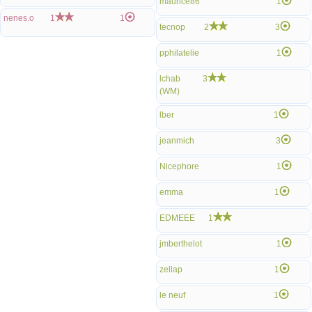
maurice86
1
nenes.o
1
1
tecnop
2
3
pphilatelie
1
lchab
3
(WM)
lber
1
jeanmich
3
Nicephore
1
emma
1
EDMEEE
1
jmberthelot
1
zellap
1
le neuf
1