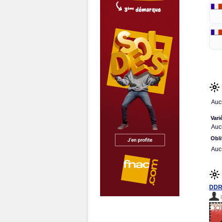
Auc
Vari
Auc
Obli
Auc
DDR 