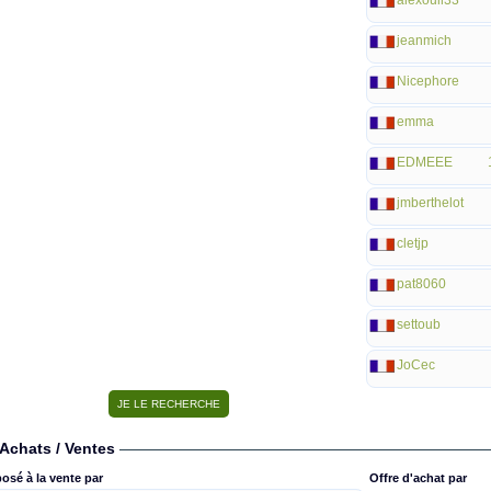
alexouil33
jeanmich
Nicephore
emma
EDMEEE
jmberthelot
cletjp
pat8060
settoub
JoCec
Achats / Ventes
osé à la vente par
Offre d'achat par