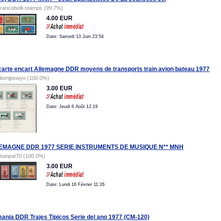
francobolli-stamps (99.7%)
4.00 EUR
Date: Samedi 13 Juin 23:54
carte encart Allemagne DDR moyens de transports train avion bateau 1977
domjpswyo (100.0%)
3.00 EUR
Date: Jeudi 6 Août 12:19
EMAGNE DDR 1977 SERIE INSTRUMENTS DE MUSIQUE N** MNH
jeanpat70 (100.0%)
3.00 EUR
Date: Lundi 16 Février 11:26
ania DDR Trajes Tipicos Serie del ano 1977 (CM-120)