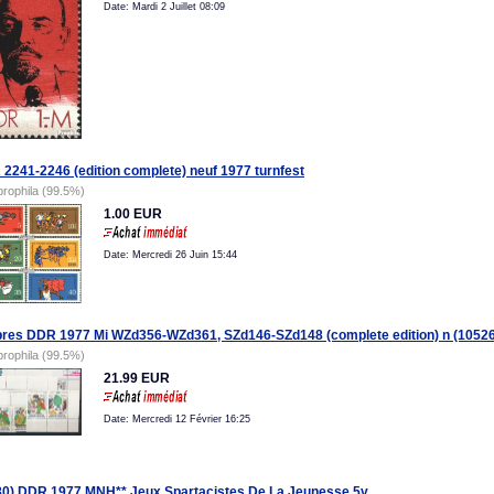
Date: Mardi 2 Juillet 08:09
2241-2246 (edition complete) neuf 1977 turnfest
prophila (99.5%)
1.00 EUR
Date: Mercredi 26 Juin 15:44
res DDR 1977 Mi WZd356-WZd361, SZd146-SZd148 (complete edition) n (1052
prophila (99.5%)
21.99 EUR
Date: Mercredi 12 Février 16:25
0) DDR 1977 MNH** Jeux Spartacistes De La Jeunesse 5v.