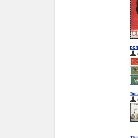
DDR 
Timb
3168