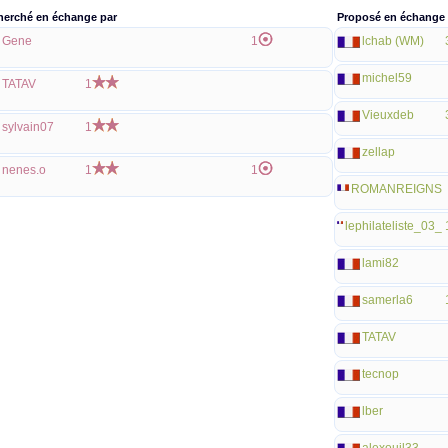
herché en échange par
Proposé en échange 
Gene
1
lchab (WM)
michel59
TATAV
1
Vieuxdeb
sylvain07
1
zellap
nenes.o
1
1
ROMANREIGNS
lephilateliste_03_
lami82
samerla6
TATAV
tecnop
lber