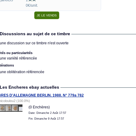
janot55
1
0€/unit.
Discussions au sujet de ce timbre
une discussion sur ce timbre n'est ouverte
étés ou particularités
une variété référencée
térations
une oblitération référencée
Les Encheres ebay actuelles
BRES D'ALLEMAGNE BERLIN. 1988. N° 779a 782
nicoloulou2 (100.0%)
(0 Enchères)
Date: Dimanche 2 Août 17:57
Fin: Dimanche 9 Août 17:57