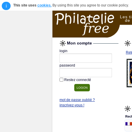
i
This site uses
cookies.
By using this site you agree to our cookie policy.
Les t
de 
Mon compte
login
Reto
password
Restez connecté
mot de passe oublié ?
inscrivez-vous !
Rec