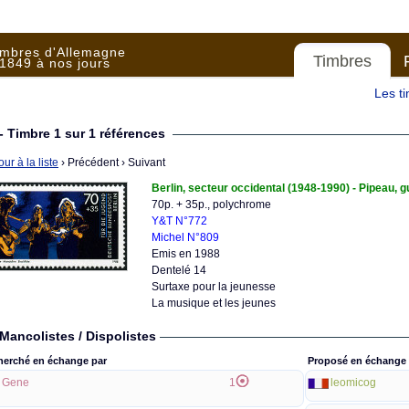
imbres d'Allemagne
Timbres
1849 à nos jours
Les t
- Timbre 1 sur 1 références
ur à la liste
› Précédent
› Suivant
Berlin, secteur occidental (1948-1990) - Pipeau, g
70p. + 35p., polychrome
Y&T N°772
Michel N°809
Emis en 1988
Dentelé 14
Surtaxe pour la jeunesse
La musique et les jeunes
Mancolistes / Dispolistes
herché en échange par
Proposé en échange 
Gene
1
leomicog