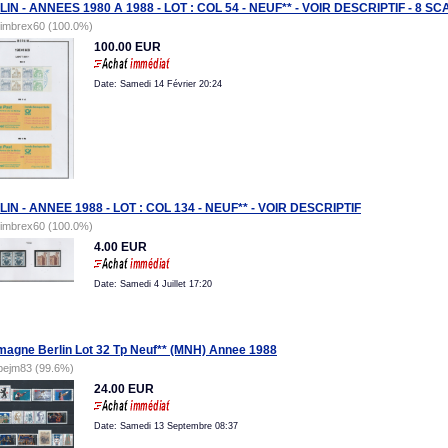
IN - ANNEES 1980 A 1988 - LOT : COL 54 - NEUF** - VOIR DESCRIPTIF - 8 S
timbrex60 (100.0%)
100.00 EUR
Date: Samedi 14 Février 20:24
IN - ANNEE 1988 - LOT : COL 134 - NEUF** - VOIR DESCRIPTIF
timbrex60 (100.0%)
4.00 EUR
Date: Samedi 4 Juillet 17:20
magne Berlin Lot 32 Tp Neuf** (MNH) Annee 1988
pejm83 (99.6%)
24.00 EUR
Date: Samedi 13 Septembre 08:37