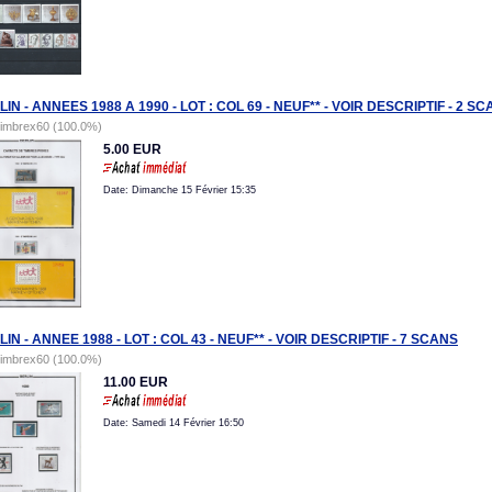
IN - ANNEES 1988 A 1990 - LOT : COL 69 - NEUF** - VOIR DESCRIPTIF - 2 S
timbrex60 (100.0%)
5.00 EUR
Date: Dimanche 15 Février 15:35
IN - ANNEE 1988 - LOT : COL 43 - NEUF** - VOIR DESCRIPTIF - 7 SCANS
timbrex60 (100.0%)
11.00 EUR
Date: Samedi 14 Février 16:50