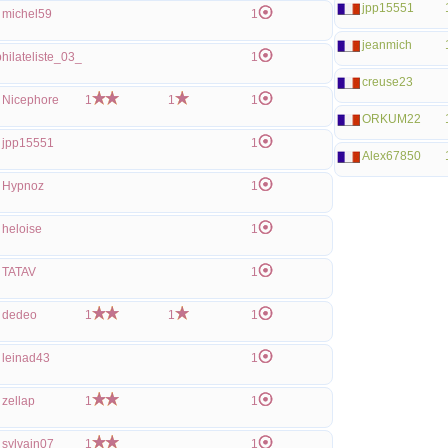
jpp15551
michel59
1
jeanmich
philateliste_03_
1
creuse23
Nicephore
1
1
1
ORKUM22
jpp15551
1
Alex67850
Hypnoz
1
heloise
1
TATAV
1
dedeo
1
1
1
leinad43
1
zellap
1
1
sylvain07
1
1