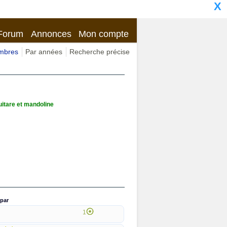
X
Forum
Annonces
Mon compte
imbres
Par années
Recherche précise
uitare et mandoline
par
1