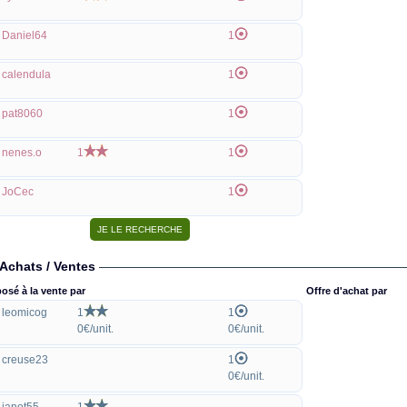
Daniel64
1
calendula
1
pat8060
1
nenes.o
1
1
JoCec
1
Achats / Ventes
osé à la vente par
Offre d'achat par
leomicog
1
1
0€/unit.
0€/unit.
creuse23
1
0€/unit.