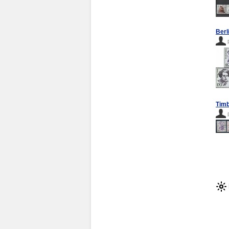
Berl
Timb