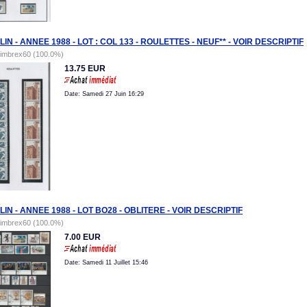
IN - ANNEE 1988 - LOT : COL 133 - ROULETTES - NEUF** - VOIR DESCRIPTIF
timbrex60 (100.0%)
13.75 EUR
Date: Samedi 27 Juin 16:29
IN - ANNEE 1988 - LOT BO28 - OBLITERE - VOIR DESCRIPTIF
timbrex60 (100.0%)
7.00 EUR
Date: Samedi 11 Juillet 15:46