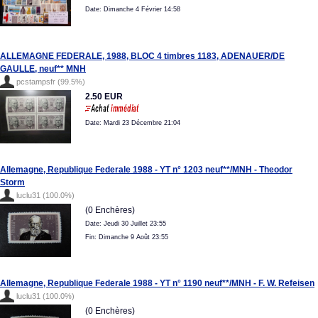
Date: Dimanche 4 Février 14:58
ALLEMAGNE FEDERALE, 1988, BLOC 4 timbres 1183, ADENAUER/DE
GAULLE, neuf** MNH
pcstampsfr (99.5%)
2.50 EUR
Date: Mardi 23 Décembre 21:04
Allemagne, Republique Federale 1988 - YT n° 1203 neuf**/MNH - Theodor
Storm
luclu31 (100.0%)
(0 Enchères)
Date: Jeudi 30 Juillet 23:55
Fin: Dimanche 9 Août 23:55
Allemagne, Republique Federale 1988 - YT n° 1190 neuf**/MNH - F. W. Refeisen
luclu31 (100.0%)
(0 Enchères)