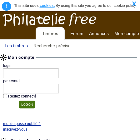
X
i
This site uses
cookies.
By using this site you agree to our cookie policy.
Timbres
Forum
Annonces
Mon compte
Les timbres
Recherche précise
Mon compte
login
password
Restez connecté
mot de passe oublié ?
inscrivez-vous !