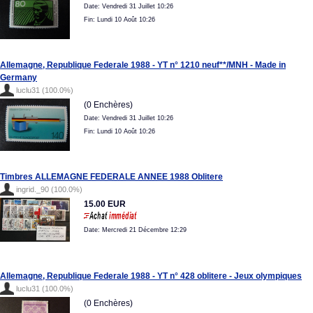
Date: Vendredi 31 Juillet 10:26
Fin: Lundi 10 Août 10:26
Allemagne, Republique Federale 1988 - YT n° 1210 neuf**/MNH - Made in
Germany
luclu31 (100.0%)
(0 Enchères)
Date: Vendredi 31 Juillet 10:26
Fin: Lundi 10 Août 10:26
Timbres ALLEMAGNE FEDERALE ANNEE 1988 Oblitere
ingrid._90 (100.0%)
15.00 EUR
Date: Mercredi 21 Décembre 12:29
Allemagne, Republique Federale 1988 - YT n° 428 oblitere - Jeux olympiques
luclu31 (100.0%)
(0 Enchères)