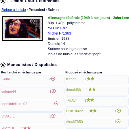
- Timbre 1 sur 1 références
Retour à la liste
› Précédent
› Suivant
Allemagne fédérale (1949 à nos jours) - John Len
80p. + 40p., polychrome
Y&T N°1197
Michel N°1363
Emis en 1988
Dentelé 14
Surtaxe pour la jeunesse
Idoles de musiques "rock' et "pop"
Mancolistes / Dispolistes
Recherché en échange par
Proposé en échange par
Gene
2
tecnop
1
donald88
1
selene44
1
TATAV
1
lephilateliste_03_
1
ORKUM22
1
1
VIDALIE
1
Alex67850
1
MICOUL
1