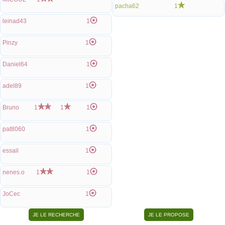
pacha62
1
leinad43
1
Pinzy
1
Daniel64
1
adel89
1
Bruno
1
1
1
pat8060
1
essail
1
nenes.o
1
1
JoCec
1