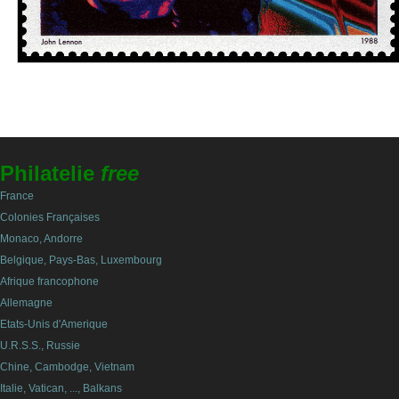
Philatelie
free
France
Colonies Françaises
Monaco, Andorre
Belgique, Pays-Bas, Luxembourg
Afrique francophone
Allemagne
Etats-Unis d'Amerique
U.R.S.S., Russie
Chine, Cambodge, Vietnam
Italie, Vatican, ..., Balkans