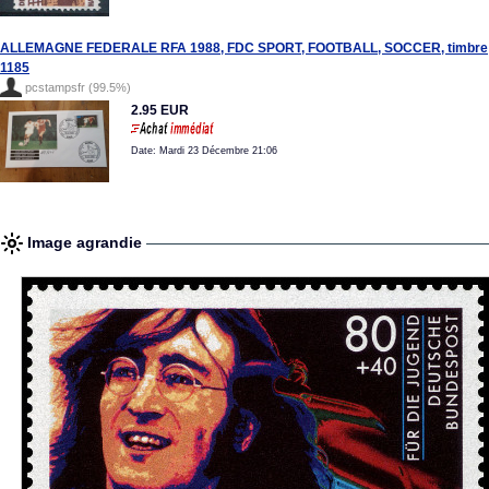
ALLEMAGNE FEDERALE RFA 1988, FDC SPORT, FOOTBALL, SOCCER, timbre
1185
pcstampsfr (99.5%)
2.95 EUR
Date: Mardi 23 Décembre 21:06
Image agrandie