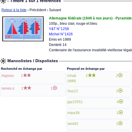
- Timbre 1 sur 1 références
Retour à la liste
› Précédent
› Suivant
Allemagne fédérale (1949 à nos jours) - Pyramide
100p., bleu clair, rouge et bleu
Y&T N°1258
Michel N°1426
Emis en 1989
Dentelé 14
Centenaire de l'assurance invalidité-vieillesse légal
Mancolistes / Dispolistes
Recherché en échange par
Proposé en échange par
Hypnoz
1
lchab
2
2
(WM)
nenes.o
1
1
Guy12
1
jpp15551
4
mipa38
1
lami82
1