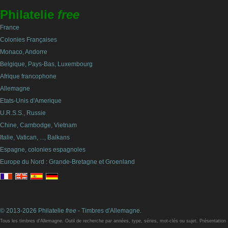
Philatelie
free
France
Colonies Françaises
Monaco, Andorre
Belgique, Pays-Bas, Luxembourg
Afrique francophone
Allemagne
Etats-Unis d'Amerique
U.R.S.S., Russie
Chine, Cambodge, Vietnam
Italie, Vatican, ..., Balkans
Espagne, colonies espagnoles
Europe du Nord : Grande-Bretagne et Groenland
© 2013-2026 Philatelie
free
- Timbres d'Allemagne.
Tous les timbres d'Allemagne. Outil de recherche par années, type, séries, mot-clés ou sujet. Présentation