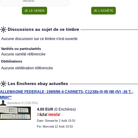
0€/unit.
Discussions au sujet de ce timbre
Aucune discussion sur ce timbre n'est ouverte
Variétés ou particularités
Aucune variété référencée
Oblitérations
Aucune oblitération référencée
Les Encheres ebay actuelles
ALLEMAGNE FEDERALE -1989/96-4 CARNETS- C1238b (I) (II) (III) (IV) -36 T. -
MNH**
danwiest-0 (100.0%)
4.00 EUR
(0 Enchères)
Date: Dimanche 2 Août 15:53
Fin: Mercredi 12 Août 15:53