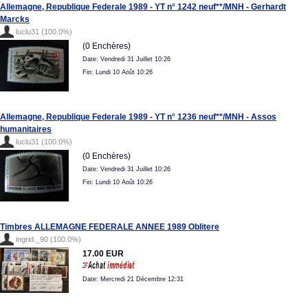
Allemagne, Republique Federale 1989 - YT n° 1242 neuf**/MNH - Gerhardt
Marcks
luclu31 (100.0%)
(0 Enchères)
Date: Vendredi 31 Juillet 10:26
Fin: Lundi 10 Août 10:26
Allemagne, Republique Federale 1989 - YT n° 1236 neuf**/MNH - Assos
humanitaires
luclu31 (100.0%)
(0 Enchères)
Date: Vendredi 31 Juillet 10:26
Fin: Lundi 10 Août 10:26
Timbres ALLEMAGNE FEDERALE ANNEE 1989 Oblitere
ingrid._90 (100.0%)
17.00 EUR
Date: Mercredi 21 Décembre 12:31