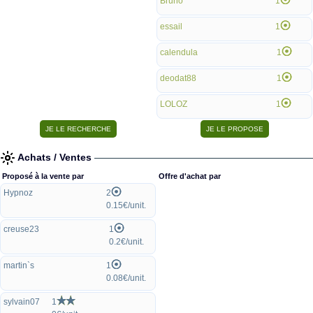
Bruno
1
essail
1
calendula
1
deodat88
1
LOLOZ
1
Achats / Ventes
Proposé à la vente par
Offre d'achat par
Hypnoz
2
0.15€/unit.
creuse23
1
0.2€/unit.
martin`s
1
0.08€/unit.
sylvain07
1