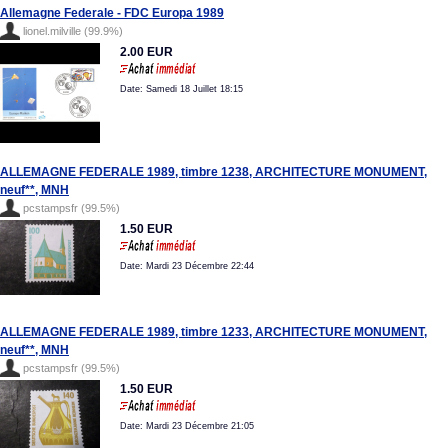
Allemagne Federale - FDC Europa 1989
lionel.milville (99.9%)
2.00 EUR
Date: Samedi 18 Juillet 18:15
ALLEMAGNE FEDERALE 1989, timbre 1238, ARCHITECTURE MONUMENT,
neuf**, MNH
pcstampsfr (99.5%)
1.50 EUR
Date: Mardi 23 Décembre 22:44
ALLEMAGNE FEDERALE 1989, timbre 1233, ARCHITECTURE MONUMENT,
neuf**, MNH
pcstampsfr (99.5%)
1.50 EUR
Date: Mardi 23 Décembre 21:05