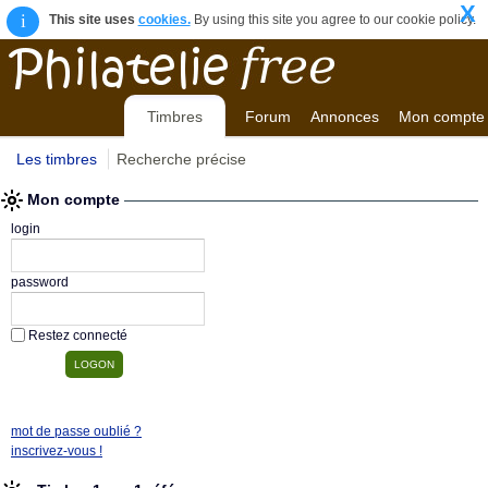
X
i
This site uses
cookies.
By using this site you agree to our cookie policy.
Timbres
Forum
Annonces
Mon compte
Les timbres
Recherche précise
Mon compte
login
password
Restez connecté
mot de passe oublié ?
inscrivez-vous !