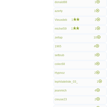
donald88
1
azerty
1
Vieuxdeb
1
2
michel59
1
1
zellap
10
1965
4
settoub
3
colec68
3
Hypnoz
2
lephilateliste_03_
1
jeanmich
4
creuse23
2