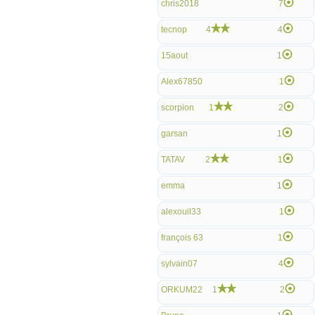
chris2018
7
tecnop
4
4
15aout
1
Alex67850
1
scorpion
1
2
garsan
1
TATAV
2
1
emma
1
alexouil33
1
françois 63
1
sylvain07
4
ORKUM22
1
2