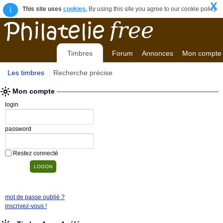
X
i
This site uses
cookies.
By using this site you agree to our cookie policy.
Timbres
Forum
Annonces
Mon compte
Les timbres
Recherche précise
Mon compte
login
password
Restez connecté
mot de passe oublié ?
inscrivez-vous !