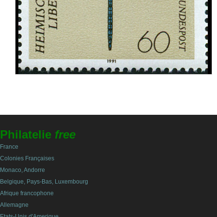
Philatelie
free
France
Colonies Françaises
Monaco, Andorre
Belgique, Pays-Bas, Luxembourg
Afrique francophone
Allemagne
Etats-Unis d'Amerique