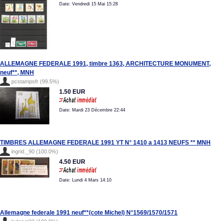
Date: Vendredi 15 Mai 15:28
ALLEMAGNE FEDERALE 1991, timbre 1363, ARCHITECTURE MONUMENT,
neuf**, MNH
pcstampsfr (99.5%)
1.50 EUR
Date: Mardi 23 Décembre 22:44
TIMBRES ALLEMAGNE FEDERALE 1991 YT N° 1410 a 1413 NEUFS ** MNH
ingrid._90 (100.0%)
4.50 EUR
Date: Lundi 4 Mars 14:10
Allemagne federale 1991 neuf**(cote Michel) N°1569/1570/1571