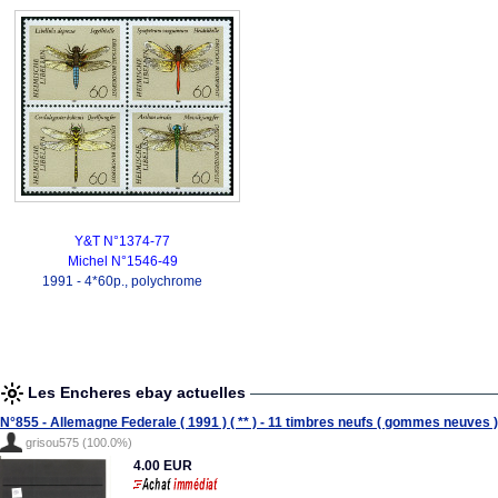
Y&T N°1374-77
Michel N°1546-49
1991 - 4*60p., polychrome
Les Encheres ebay actuelles
N°855 - Allemagne Federale ( 1991 ) ( ** ) - 11 timbres neufs ( gommes neuves )
grisou575 (100.0%)
4.00 EUR