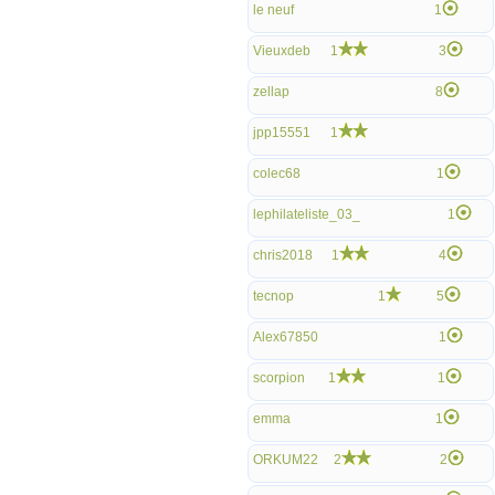
le neuf
1
Vieuxdeb
1
3
zellap
8
jpp15551
1
colec68
1
lephilateliste_03_
1
chris2018
1
4
tecnop
1
5
Alex67850
1
scorpion
1
1
emma
1
ORKUM22
2
2