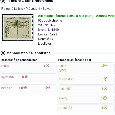
- Timbre 1 sur 1 références
Retour à la liste
› Précédent
› Suivant
Allemagne fédérale (1949 à nos jours) - Aeshna virid
60p., polychrome
Y&T N°1377
Michel N°1549
Emis en 1991
Dentelé 14
Libellules
Mancolistes / Dispolistes
Recherché en échange par
Proposé en échange par
Pinzy
1
lchab
4
(WM)
sylvain07
1
13christian
1
nenes.o
1
1
michel59
1
azerty
1
donald88
1