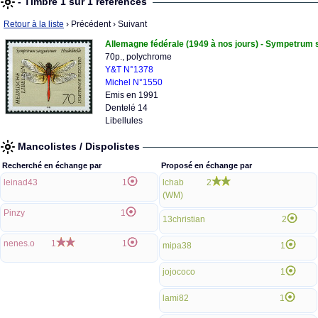
- Timbre 1 sur 1 références
Retour à la liste
› Précédent
› Suivant
Allemagne fédérale (1949 à nos jours) - Sympetrum
70p., polychrome
Y&T N°1378
Michel N°1550
Emis en 1991
Dentelé 14
Libellules
Mancolistes / Dispolistes
Recherché en échange par
Proposé en échange par
leinad43
1
lchab
2
(WM)
Pinzy
1
13christian
2
nenes.o
1
1
mipa38
1
jojococo
1
lami82
1