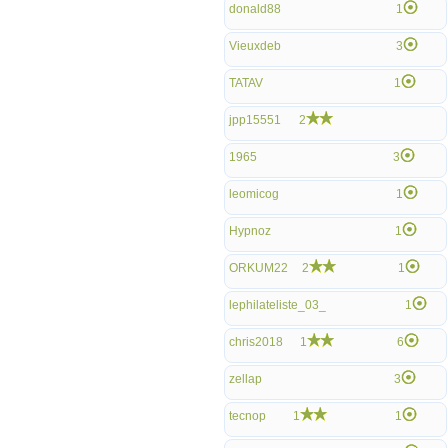
donald88
1
Vieuxdeb
3
TATAV
1
jpp15551
2
1965
3
leomicog
1
Hypnoz
1
ORKUM22
2
1
lephilateliste_03_
1
chris2018
1
6
zellap
3
tecnop
1
1