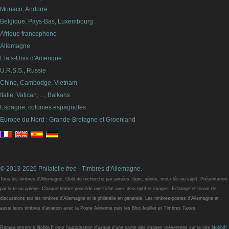
Monaco, Andorre
Belgique, Pays-Bas, Luxembourg
Afrique francophone
Allemagne
Etats-Unis d'Amerique
U.R.S.S., Russie
Chine, Cambodge, Vietnam
Italie, Vatican, ..., Balkans
Espagne, colonies espagnoles
Europe du Nord : Grande-Bretagne et Groenland
© 2013-2026 Philatelie
free
- Timbres d'Allemagne.
Tous les timbres d'Allemagne. Outil de recherche par années, type, séries, mot-clés ou sujet. Présentation
par liste ou galerie. Chaque timbre possède une fiche avec descriptif et images. Echange et forum de
discussions sur les timbres d'Allemagne et la philatélie en générale. Les timbres-postes d'Allemagne et
aussi leurs timbres d'aviation avec la Poste Aérienne puis les Bloc-feuillet et Timbres Taxes.
Remerciement à NobbyP pour l'autorisation d'usage d'une partie des images présentées sur le site
NobbiP