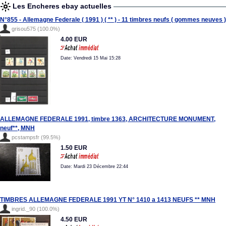
Les Encheres ebay actuelles
N°855 - Allemagne Federale ( 1991 ) ( ** ) - 11 timbres neufs ( gommes neuves )
grisou575 (100.0%)
4.00 EUR
Date: Vendredi 15 Mai 15:28
ALLEMAGNE FEDERALE 1991, timbre 1363, ARCHITECTURE MONUMENT,
neuf**, MNH
pcstampsfr (99.5%)
1.50 EUR
Date: Mardi 23 Décembre 22:44
TIMBRES ALLEMAGNE FEDERALE 1991 YT N° 1410 a 1413 NEUFS ** MNH
ingrid._90 (100.0%)
4.50 EUR