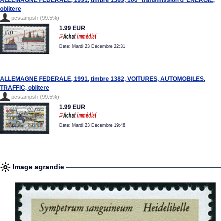
ALLEMAGNE FEDERALE, 1991, timbre 1389, 100° transmission d' ENERGIE,
oblitere
pcstampsfr (99.5%)
1.99 EUR
Date: Mardi 23 Décembre 22:31
ALLEMAGNE FEDERALE, 1991, timbre 1382, VOITURES, AUTOMOBILES,
TRAFFIC, oblitere
pcstampsfr (99.5%)
1.99 EUR
Date: Mardi 23 Décembre 19:48
Image agrandie