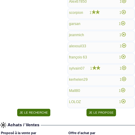
Alex67850
1
scorpion
1
1
garsan
1
jeanmich
1
alexouil33
1
françois 63
1
sylvain07
1
1
kerhelen29
1
Malt80
1
LOLOZ
1
Achats / Ventes
Proposé à la vente par
Offre d'achat par