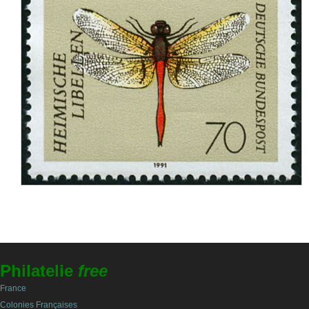
Philatelie
free
France
Colonies Françaises