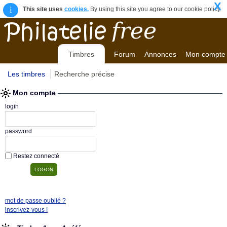
X
i
This site uses
cookies.
By using this site you agree to our cookie policy.
Timbres
Forum
Annonces
Mon compte
Les timbres
Recherche précise
Mon compte
login
password
Restez connecté
mot de passe oublié ?
inscrivez-vous !