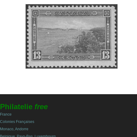
Philatelie
free
France
Colonies Françaises
Monaco, Andorre
Belgique, Pays-Bas, Luxembourg