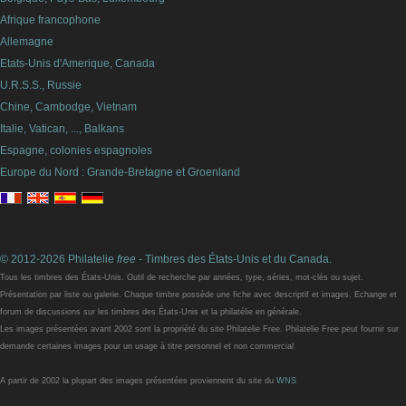
Afrique francophone
Allemagne
Etats-Unis d'Amerique, Canada
U.R.S.S., Russie
Chine, Cambodge, Vietnam
Italie, Vatican, ..., Balkans
Espagne, colonies espagnoles
Europe du Nord : Grande-Bretagne et Groenland
© 2012-2026 Philatelie
free
- Timbres des États-Unis et du Canada.
Tous les timbres des États-Unis. Outil de recherche par années, type, séries, mot-clés ou sujet.
Présentation par liste ou galerie. Chaque timbre possède une fiche avec descriptif et images. Echange et
forum de discussions sur les timbres des États-Unis et la philatélie en générale.
Les images présentées avant 2002 sont la propriété du site Philatelie Free. Philatelie Free peut fournir sur
demande certaines images pour un usage à titre personnel et non commercial
A partir de 2002 la plupart des images présentées proviennent du site du
WNS