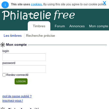
X
i
This site uses
cookies.
By using this site you agree to our cookie policy.
Timbres
Forum
Annonces
Mon compte
Les timbres
Recherche précise
Mon compte
login
password
Restez connecté
mot de passe oublié ?
inscrivez-vous !