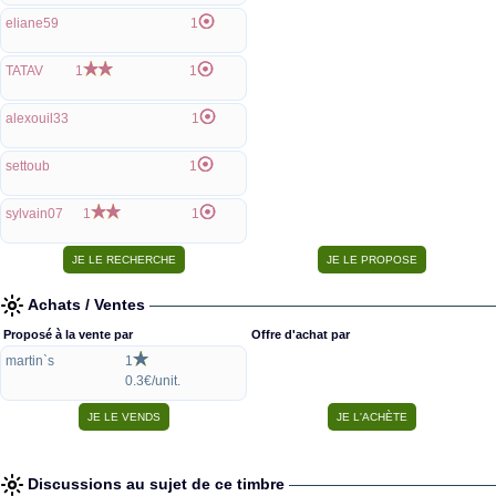
eliane59
1
TATAV
1
1
alexouil33
1
settoub
1
sylvain07
1
1
Achats / Ventes
Proposé à la vente par
Offre d'achat par
martin`s
1
0.3€/unit.
Discussions au sujet de ce timbre