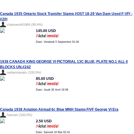
Canada 1935 Ontario Stock Transfer Stamp #OST 18-29 Van Dam Used F-VF( -
#20)
chatsworth1984 (99.4%)
145.00 USD
Date: Vendredi 5 Septembre 01:04
1938 CANADA KING GEORGE VI PICTORIAL 13C BLUE, PLATE NO.1 ALL 4
BLOCKS UN.#242
raritanstamps (100.0%)
85.00 USD
Date: Jeudi 30 Avril 19:56
Canada 1938 Aviation Airmail 6c Blue MNH Stamp F/VF George VI Era
hoeram (100.0%)
2.50 USD
Date: Samedi 16 Mai 02:41