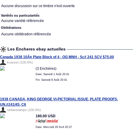
Aucune discussion sur ce timbre n'est ouverte
Variétés ou particularités
Aucune variété référencée
Oblitérations
Aucune oblitération référencée
Les Encheres ebay actuelles
Canada 1938 10Â¢ Plate Block of 4 - OG MNH - Sc# 241 SCV $75.00
krueson (100.0%)
(3 Enchères)
Date: Samedi 1 Août 20:41
Fin: Samedi 8 Août 20:41
1938 CANADA, KING GEORGE VI-PICTORIAL ISSUE, PLATE PROOFS,
UN.#241/45, C6
raritanstamps (100.0%)
180.00 USD
Date: Mercredi 29 Avril 20:37