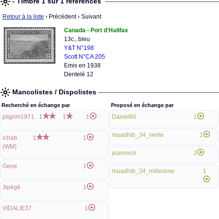
- Timbre 1 sur 1 références
Retour à la liste
› Précédent
› Suivant
Canada - Port d'Halifax
13c., bleu
Y&T N°198
Scott N°CA 205
Emis en 1938
Dentelé 12
Mancolistes / Dispolistes
Recherché en échange par
Proposé en échange par
pilgrim1971
1
1
1
Daniel60
1
muadhib_34_vente
1
lchab
1
1
(WM)
jeanmich
2
Gene
1
muadhib_34_millesime
1
Jipégé
1
VIDALIE37
1