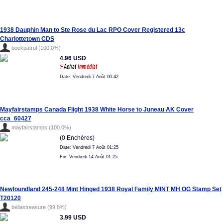
1938 Dauphin Man to Ste Rose du Lac RPO Cover Registered 13c
Charlottetown CDS
bookpatrol (100.0%)
4.96 USD
Date: Vendredi 7 Août 00:42
Mayfairstamps Canada Flight 1938 White Horse to Juneau AK Cover
cca_60427
mayfairstamps (100.0%)
(0 Enchères)
Date: Vendredi 7 Août 01:25
Fin: Vendredi 14 Août 01:25
Newfoundland 245-248 Mint Hinged 1938 Royal Family MINT MH OG Stamp Set
T20120
bellastreasure (99.8%)
3.99 USD