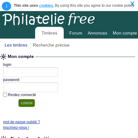
X
i
This site uses
cookies.
By using this site you agree to our cookie policy.
Timbres
Forum
Annonces
Mon compte
Les timbres
Recherche précise
Mon compte
login
password
Restez connecté
mot de passe oublié ?
inscrivez-vous !