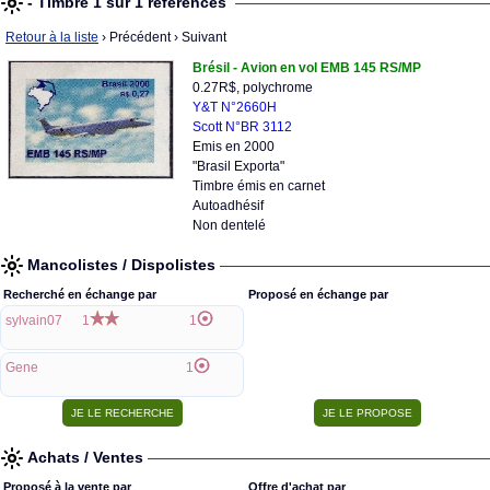
- Timbre 1 sur 1 références
Retour à la liste
› Précédent
› Suivant
Brésil - Avion en vol EMB 145 RS/MP
0.27R$, polychrome
Y&T N°2660H
Scott N°BR 3112
Emis en 2000
"Brasil Exporta"
Timbre émis en carnet
Autoadhésif
Non dentelé
Mancolistes / Dispolistes
Recherché en échange par
Proposé en échange par
sylvain07
1
1
Gene
1
Achats / Ventes
Proposé à la vente par
Offre d'achat par