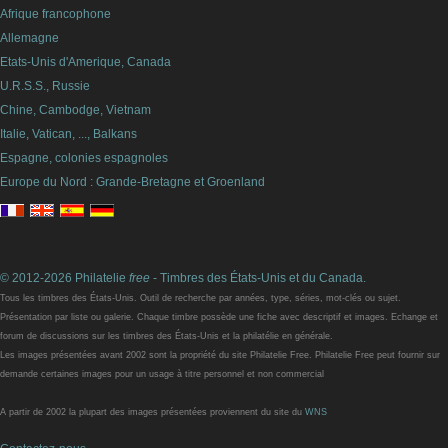
Afrique francophone
Allemagne
Etats-Unis d'Amerique, Canada
U.R.S.S., Russie
Chine, Cambodge, Vietnam
Italie, Vatican, ..., Balkans
Espagne, colonies espagnoles
Europe du Nord : Grande-Bretagne et Groenland
© 2012-2026 Philatelie
free
- Timbres des États-Unis et du Canada.
Tous les timbres des États-Unis. Outil de recherche par années, type, séries, mot-clés ou sujet.
Présentation par liste ou galerie. Chaque timbre possède une fiche avec descriptif et images. Echange et
forum de discussions sur les timbres des États-Unis et la philatélie en générale.
Les images présentées avant 2002 sont la propriété du site Philatelie Free. Philatelie Free peut fournir sur
demande certaines images pour un usage à titre personnel et non commercial
A partir de 2002 la plupart des images présentées proviennent du site du
WNS