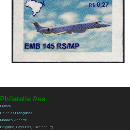
Philatelie
free
France
Colonies Françaises
Monaco, Andorre
Belgique, Pays-Bas, Luxembourg