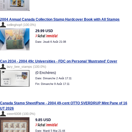
2004 Annual Canada Collection Stamp Hardcover Book with All Stamps
sellinghopf (100.0%)
29.99 USD
Date: Jeudi 6 Août 21:08
Can 2034 - 2004 49c Universities - FDC on Personal 'Illustrated' Cover
lazy_bee_stamps (100.0%)
(0 Enchères)
Date: Dimanche 2 Août 17:11
Fin: Dimanche 9 Août 17:11
Canada Stamp Sheet/Pane - 2004 49-cent OTTO SVERDRUP Mint Pane of 16
UT 2026
steer6008 (100.0%)
9.85 USD
Date: Mardi 5 Mai 21:44