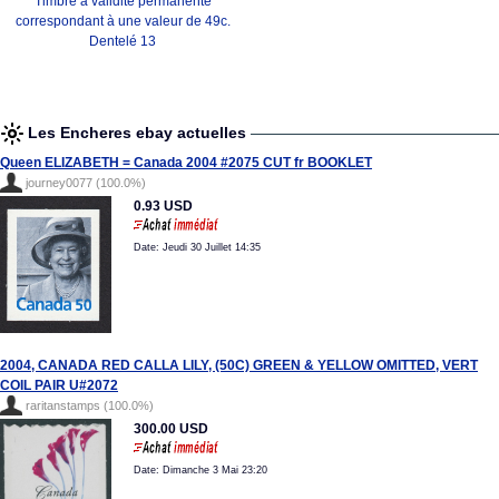
Timbre à validité permanente
correspondant à une valeur de 49c.
Dentelé 13
Les Encheres ebay actuelles
Queen ELIZABETH = Canada 2004 #2075 CUT fr BOOKLET
journey0077 (100.0%)
0.93 USD
Date: Jeudi 30 Juillet 14:35
2004, CANADA RED CALLA LILY, (50C) GREEN & YELLOW OMITTED, VERT
COIL PAIR U#2072
raritanstamps (100.0%)
300.00 USD
Date: Dimanche 3 Mai 23:20