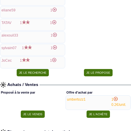
eliane59
1
TATAV
1
1
alexouil33
1
sylvain07
1
1
JoCec
1
1
Achats / Ventes
Proposé à la vente par
Offre d'achat par
umbertozz1
1
0.2€/unit.