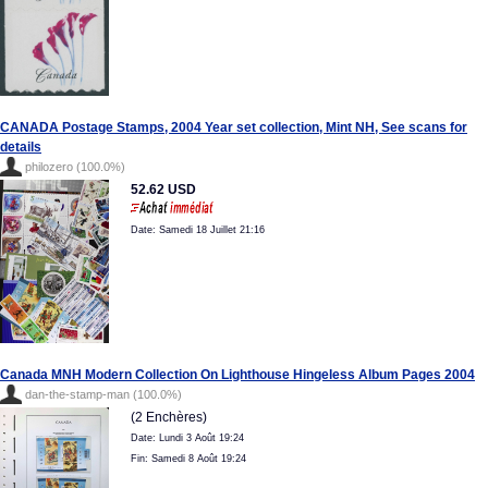
CANADA Postage Stamps, 2004 Year set collection, Mint NH, See scans for
details
philozero (100.0%)
52.62 USD
Date: Samedi 18 Juillet 21:16
Canada MNH Modern Collection On Lighthouse Hingeless Album Pages 2004
dan-the-stamp-man (100.0%)
(2 Enchères)
Date: Lundi 3 Août 19:24
Fin: Samedi 8 Août 19:24