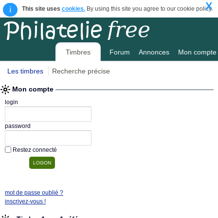
X
i
This site uses
cookies.
By using this site you agree to our cookie policy.
Timbres
Forum
Annonces
Mon compte
Les timbres
Recherche précise
Mon compte
login
password
Restez connecté
mot de passe oublié ?
inscrivez-vous !