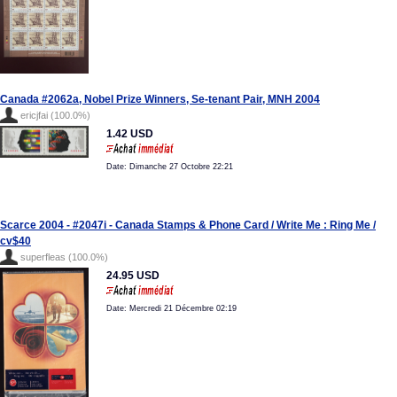
Canada #2062a, Nobel Prize Winners, Se-tenant Pair, MNH 2004
ericjfai (100.0%)
1.42 USD
Date: Dimanche 27 Octobre 22:21
Scarce 2004 - #2047i - Canada Stamps & Phone Card / Write Me : Ring Me /
cv$40
superfleas (100.0%)
24.95 USD
Date: Mercredi 21 Décembre 02:19