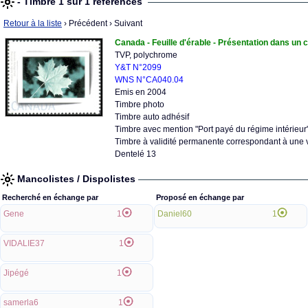
- Timbre 1 sur 1 références
Retour à la liste
› Précédent
› Suivant
Canada - Feuille d'érable - Présentation dans un
TVP, polychrome
Y&T N°2099
WNS N°CA040.04
Emis en 2004
Timbre photo
Timbre auto adhésif
Timbre avec mention "Port payé du régime intérieur
Timbre à validité permanente correspondant à une 
Dentelé 13
Mancolistes / Dispolistes
Recherché en échange par
Proposé en échange par
Gene
1
Daniel60
1
VIDALIE37
1
Jipégé
1
samerla6
1