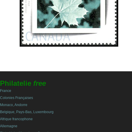
Philatelie
free
France
Colonies Françaises
Monaco, Andorre
Belgique, Pays-Bas, Luxembourg
Afrique francophone
Allemagne