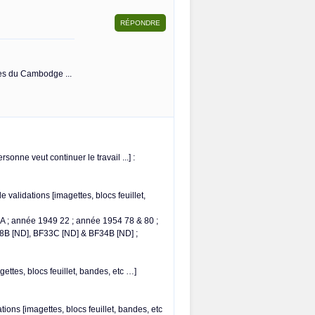
res du Cambodge ...
rsonne veut continuer le travail ...] :
 validations [imagettes, blocs feuillet,
8A ; année 1949 22 ; année 1954 78 & 80 ;
8B [ND], BF33C [ND] & BF34B [ND] ;
ettes, blocs feuillet, bandes, etc …]
tions [imagettes, blocs feuillet, bandes, etc