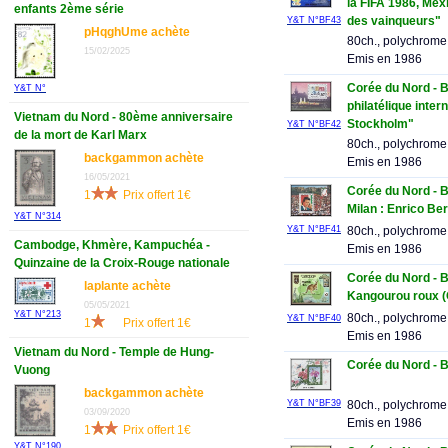
la FIFA 1986, Me
enfants 2ème série
des vainqueurs"
Y&T N°BF43
pHqghUme achète
80ch., polychrome
15/02/2025
Emis en 1986
Corée du Nord - Bl
Y&T N°
philatélique inte
Vietnam du Nord - 80ème anniversaire
Stockholm"
Y&T N°BF42
de la mort de Karl Marx
80ch., polychrome
backgammon achète
Emis en 1986
16/05/2021
Corée du Nord - Bl
1
Prix offert 1€
Milan : Enrico Be
Y&T N°314
Y&T N°BF41
80ch., polychrome
Cambodge, Khmère, Kampuchéa -
Emis en 1986
Quinzaine de la Croix-Rouge nationale
Corée du Nord - B
laplante achète
Kangourou roux (
05/05/2021
Y&T N°213
80ch., polychrome
Y&T N°BF40
1
Prix offert 1€
Emis en 1986
Vietnam du Nord - Temple de Hung-
Corée du Nord - Bl
Vuong
backgammon achète
Y&T N°BF39
80ch., polychrome
03/09/2020
Emis en 1986
1
Prix offert 1€
Y&T N°190