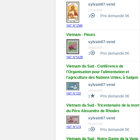
sylvain07 vend
27/04/2026
1
Prix demandé 0€
Y&T N°1596
Vietnam - Fleurs
sylvain07 vend
26/04/2026
1
Prix demandé 0€
Y&T N°512B
Vietnam du Sud - Conférence de
l'Organisation pour l'alimentation et
l'agriculture des Nations Unies, à Saïgon
sylvain07 vend
26/04/2026
Y&T N°152
1
Prix demandé 0€
Vietnam du Sud - Tricentenaire de la mort
du Père Alexandre de Rhodes
sylvain07 vend
26/04/2026
Y&T N°174
1
Prix demandé 0€
Vietnam du Sud - Notre-Dame de la Vang