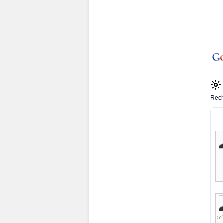
Rech
51