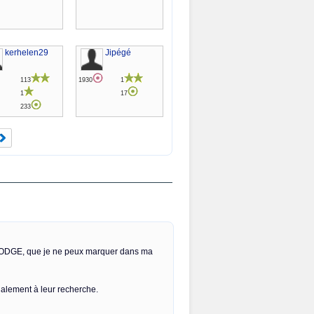
kerhelen29
Jipégé
113
1930
1
1
17
233
MBODGE, que je ne peux marquer dans ma
alement à leur recherche.