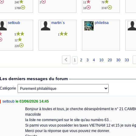
240
2
11
79
1769
16
3747
settoub
martin`s
philetisa
5
1
12
220
1
2
3
4
10
20
30
33
Les derniers messages du forum
Catégorie
settoub
le 03/06/2026 14:45
Bonjour à toutes et tous, je cherche désespérément le n° 21 CA
macoliste
la liste ne commençant sur le site qu'au numéro 63. .
Si parmi vous vous posséder les taxes VIETNAM 12 et 15 je suis ég
Merci pour la réponse que vous pouvez me donner.