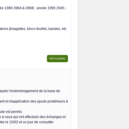
nnée 1966 396A & 396B ; année 1995 2045 ;
tions [imagettes, blocs feuillet, bandes, etc
rovoquée l'endommagement de la base de
dent et réapplication des ajouts postérieurs à
ute est permis.
e à ceux qui ont effectués des échanges et
re le 15/02 et ce jour de consulter