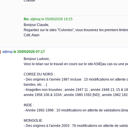
Claude
Re:
atjtmaj le 05/06/2026 19:25
Bonjour Claude,
Regardez sur le sites "Colonies", vous trouverez les premiers timb
Cdlt, Alain
atjtmaj
le 25/05/2026 07:17
Bonjour Ludovic,
Voici le bilan sur le travail en cours sur le site ASIE[au cas ou une pe
COREE DU NORD :
- Des origines à l'année 1987 incluse : 15 modifications en attente de
bandes, etc …]
- Imagettes non trouvées : année 1947 11 ; année 1948 13, 15 & 1
année 1956 106 & 103A ; année 1980 1592 [ND] ; année 1982 182
INDE :
- Année 1992-1996 : 10 modifications en attente de validations [imag
MONGOLIE:
- Des origines à l'année 2003 : 76 modifications en attente de valida