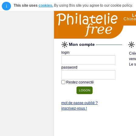
i
This site uses
cookies.
By using this site you agree to our cookie policy.
L
Chin
Mon compte
login
Crée
vend
Le s
password
Restez connecté
mot de passe oublié ?
inscrivez-vous !