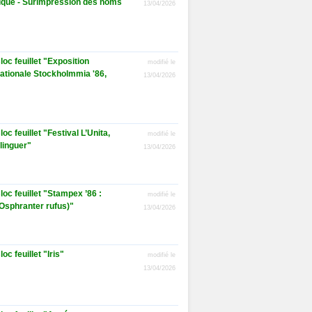
xique - Surimpression des noms
13/04/2026
oc feuillet "Exposition
modifié le
rnationale Stockholmmia '86,
13/04/2026
oc feuillet "Festival L’Unita,
modifié le
rlinguer"
13/04/2026
loc feuillet "Stampex ’86 :
modifié le
Osphranter rufus)"
13/04/2026
oc feuillet "Iris"
modifié le
13/04/2026