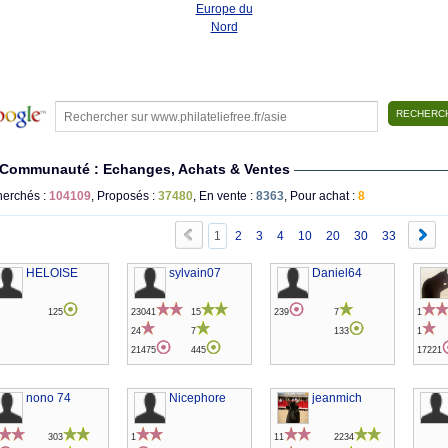
Europe du
Nord
Communauté : Echanges, Achats & Ventes
erchés :
104109
, Proposés :
37480
, En vente :
8363
, Pour achat :
8
1
2
3
4
10
20
30
33
HELOISE
sylvain07
Daniel64
125
23041
15
239
7
1
24
7
133
1
21475
445
17221
nono 74
Nicephore
jeanmich
303
1
11
2234