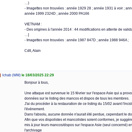
…)
- Imagettes non trouvées : année 1929 28 ; année 1931 à voir ; a
année 1999 2324D ; année 2000 PA166
VIETNAM :
- Des origines à l'année 2014 : 44 modifications en attente de valida
…]
- Imagettes non trouvées : année 1987 847D ; année 1988 946A ;
Cdlt, Alain
lchab (WM)
le 18/03/2025 22:29
Bonjour à tous,
Une attaque est survenue le 15 février sur l'espace Asie qui a p
données sur le listing des mancos et dispos de tous les membres.
J'ai du procéder à la restauration de ce listing du 15/02 avant l'inci
l'évènement.
Dans l'absolu, aucune donnée n'aurait été perdue, cependant le do
Afin que vos dispolistes et mancolistes soient conformes, je suggèr
mis à jour leurs mancos/dispos sur l'espace Asie (seul concerné) ent
l'archivage