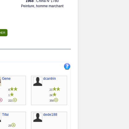
1968
: China N°1780
Peinture, homme marchant
Gene
dcantrin
8
23
1
24
221
350
Tifai
dede188
25