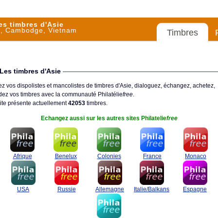
es timbres d'Asie
e, Cambodge, Vietnam
Timbres
Les timbres d'Asie
z vos dispolistes et mancolistes de timbres d'Asie, dialoguez, échangez, achetez,
ez vos timbres avec la communauté Philatélie
free
.
ite présente actuellement
42053
timbres.
Echangez aussi sur les autres sites Philatelie
free
Afrique
Benelux
Colonies
France
Monaco
USA
Russie
Allemagne
Italie/Balkans
Espagne